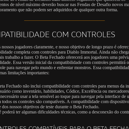
ntos de nível máximo deverão buscar nas Fendas de Desafio novos mat
oramento que não podem ser adquiridos de qualquer outra forma.
PATIBILIDADE COM CONTROLES
nossos jogadores claramente, e nosso objetivo de longo prazo é ofere
ilidade completa com controles para Diablo Immortal. Ainda não cheg
is trabalho a fazer. O Beta Fechado oferecerá aos jogadores uma prévi
lidade. Essa versão inicial da compatibilidade com controles permitirá 
ole para navegar pelo mundo e enfrentar monstros. Essa compatibilidade
mas limitações importantes:
ta Fechado não inclui compatibilidade com controles para menus da in
suário como inventário, habilidades, Códice, Excelência ou mercadore
 necessário usar a tela sensível ao toque para navegar pela interface de 
todos os controles são compatíveis. A compatibilidade com dispositivo
e dos nossos objetivos de teste durante o Beta Fechado.
 poderá ter algumas dificuldades técnicas, como a desconexão do contr
NTROLES COMPATÍVEIS PARA O BETA FECH