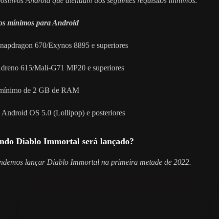
ositivos Android que atendam aos seguintes requisitos mínimos:
os mínimos para Android
napdragon 670/Exynos 8895 e superiores
dreno 615/Mali-G71 MP20 e superiores
mínimo de 2 GB de RAM
 Android OS 5.0 (Lollipop) e posteriores
ndo Diablo Immortal será lançado?
ndemos lançar Diablo Immortal na primeira metade de 2022.