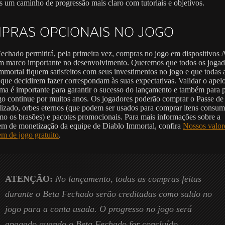
s um caminho de progressão mais claro com tutoriais e objetivos.
PRAS OPCIONAIS NO JOGO
echado permitirá, pela primeira vez, compras no jogo em dispositivos 
m marco importante no desenvolvimento. Queremos que todos os jogad
mmortal fiquem satisfeitos com seus investimentos no jogo e que todas 
que decidirem fazer correspondam às suas expectativas. Validar o apel
rma é importante para garantir o sucesso do lançamento e também para p
go continue por muitos anos. Os jogadores poderão comprar o Passe de
lizado, orbes eternos (que podem ser usados para comprar itens consum
mo os brasões) e pacotes promocionais. Para mais informações sobre a
m de monetização da equipe de Diablo Immortal, confira
Nossos valor
m de jogo gratuito
.
ATENÇÃO:
No lançamento, todas as compras feitas
durante o Beta Fechado serão creditadas como saldo no
jogo para a conta usada. O progresso no jogo será
apagado quando o Beta Fechado for concluído.