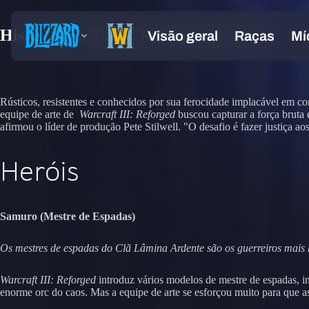
Histórias da Forja: Reforjando os orcs
Rústicos, resistentes e conhecidos por sua ferocidade implacável em c
equipe de arte de
Warcraft III: Reforged
buscou capturar a força bruta 
afirmou o líder de produção Pete Stilwell. "O desafio é fazer justiça a
Heróis
Samuro (Mestre de Espadas)
Os mestres de espadas do Clã Lâmina Ardente são os guerreiros mais 
Warcraft III: Reforged
introduz vários modelos de mestre de espadas, 
enorme orc do caos. Mas a equipe de arte se esforçou muito para que as