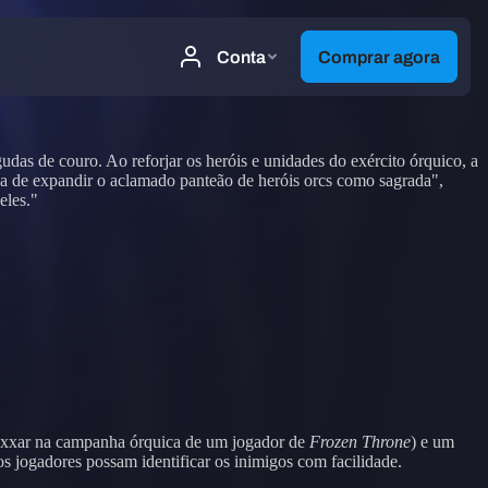
das de couro. Ao reforjar os heróis e unidades do exército órquico, a
pica de expandir o aclamado panteão de heróis orcs como sagrada",
eles."
 Rexxar na campanha órquica de um jogador de
Frozen Throne
) e um
os jogadores possam identificar os inimigos com facilidade.