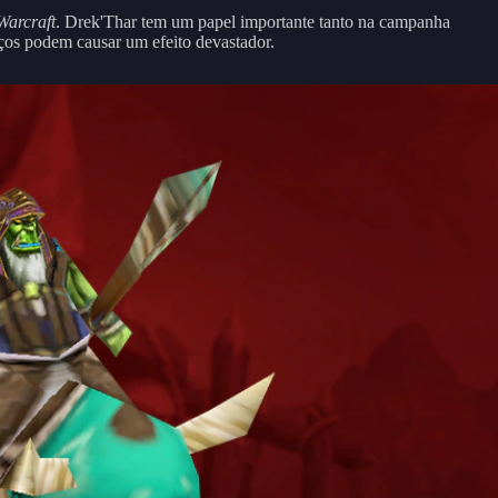
Warcraft
. Drek'Thar tem um papel importante tanto na campanha
iços podem causar um efeito devastador.