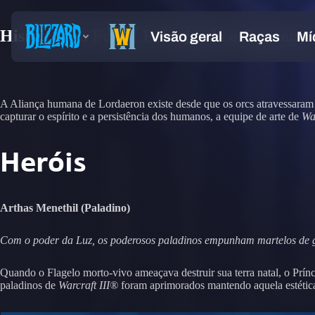
Histórias da Forja: Reforjando os humanos
A Aliança humana de Lordaeron existe desde que os orcs atravessaram 
capturar o espírito e a persistência dos humanos, a equipe de arte de
War
Heróis
Arthas Menethil (Paladino)
Com o poder da Luz, os poderosos paladinos empunham martelos de gu
Quando o Flagelo morto-vivo ameaçava destruir sua terra natal, o Prínc
paladinos de
Warcraft III®
foram aprimorados mantendo aquela estétic