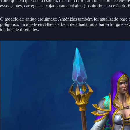
Tudo que ela queria era estudar, mas Jaina Proudmore acabou se envol
esvoaçantes, carrega seu cajado característico (inspirado na versão de
W
O modelo do antigo arquimago Antônidas também foi atualizado para 
polígonos, uma pele envelhecida bem detalhada, uma barba longa e es
totalmente diferentes.