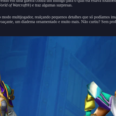
vendo em uma guerra contra um inimigo para o qual ela estava totalmen
orld of Warcraft®
) e traz algumas surpresas.
o modo multijogador, realçando pequenos detalhes que só podíamos im
voaçante, um diadema ornamentado e muito mais. Não curtiu? Sem probl