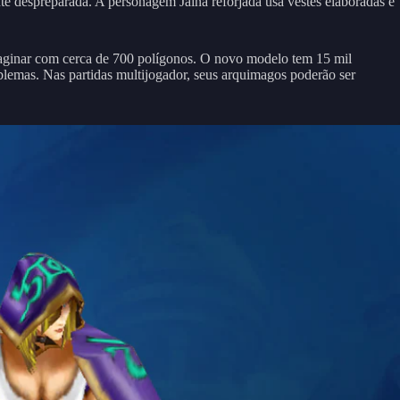
te despreparada. A personagem Jaina reforjada usa vestes elaboradas e
aginar com cerca de 700 polígonos. O novo modelo tem 15 mil
emas. Nas partidas multijogador, seus arquimagos poderão ser