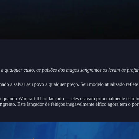
a qualquer custo, as paixões dos magos sangrentos os levam às profu
ado a salvar seu povo a qualquer preço. Seu modelo atualizado reflete 
da quando Warcraft III foi lançado — eles usavam principalmente estrut
angrento. Este lançador de feitiços inegavelmente élfico agora tem o po