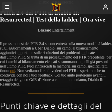
Diablo II: Resurrected
Patch 2.4 del PTR di Diablo II:
Resurrected | Test della ladder | Ora vive
Blizzard Entertainment
Il prossimo test del PTR 2.4 si concentrerà sulla nuova modalità ladder,
sugli aggiornamenti a Uber Diablo, sui cambi al bilanciamento
aggiuntivi apportati e sulle risoluzioni dei problemi applicate
dall'ultimo PTR. Si tratta di un proseguimento del PTR precedente, per
cui i cambi al bilanciamento elencati si sommano a quelli già presenti
nell'ultimo PTR. Puoi rinfrescarti la memoria sui cambi specifici fatti
finora
qui
. Non vediamo l'ora di vederti nel PTR e speriamo che tu
condivida con noi i tuoi feedback. Col tuo aiuto porteremo avanti il
retaggio del gioco GdR d'azione a cui tutti noi teniamo, Diablo II:
Resurrected.
Punti chiave e dettagli del