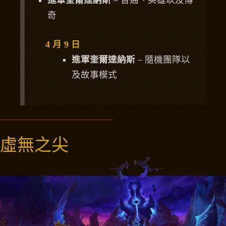
進軍奎爾達納斯
– 普通、英雄以及傳
奇
4 月 9 日
進軍奎爾達納斯
– 隨機團隊以
及故事模式
虛無之尖