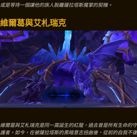
或是等待一個讓他的族人脫離薩拉塔斯魔掌的契機。
維爾葛與艾札瑞克
維爾葛與艾札瑞克是同一窩誕生的紅龍，過去曾是所有生命的守
護者。如今，在被薩拉塔斯的黑暗意志扭曲後，從前的自我不復