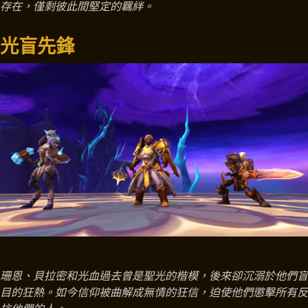
存在，僅剩彼此間堅定的羈絆。
光盲先鋒
珊恩、貝拉密和光血過去曾是聖光的楷模，後來卻沉溺於他們盲
目的狂熱。如今信仰被曲解成無情的狂信，迫使他們懲擊所有反