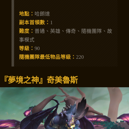
地點：
哈朗達
副本首領數：
1
難度：
普通、英雄、傳奇、隨機團隊、故
事模式
等級：
90
隨機團隊最低物品等級：
220
『夢境之神』奇美魯斯