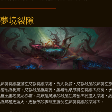
夢境裂隙
夢境裂隙座落在艾恩裂隙深處，很久以前，艾恩哈拉的夢境在那
裡化為現實。艾恩哈拉離開後，黑暗化身持續在裂隙中成長，永
無止盡地彼此吞噬。就算是英勇的哈拉尼爾也不敢進入深處，因
為某種更強大、更恐怖的事物正潛伏在夢境裂隙的深淵中。