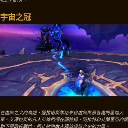
抗他們的人。
宇宙之冠
在虛無之尖的高處，薩拉塔斯集結來自虛無風暴各處的黑暗大
軍。艾澤拉斯的凡人英雄們得在圖拉揚、阿拉特和艾蘭里亞的援
助下勇敢迎戰她，阻止她對敵人釋放虛無之尖的力量。