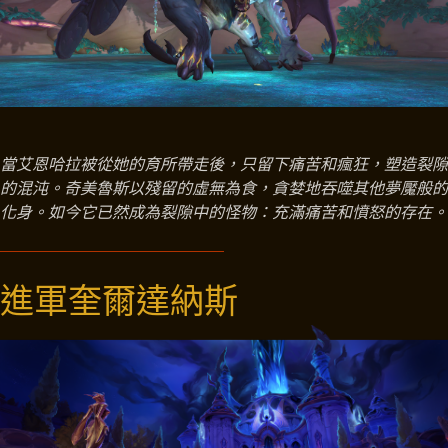
當艾恩哈拉被從她的育所帶走後，只留下痛苦和瘋狂，塑造裂隙
的混沌。奇美魯斯以殘留的虛無為食，貪婪地吞噬其他夢魘般的
化身。如今它已然成為裂隙中的怪物：充滿痛苦和憤怒的存在。
進軍奎爾達納斯