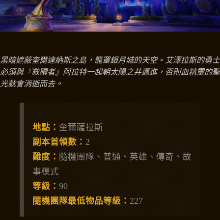
黑暗遮蔽奎爾達納斯之島，籠罩銀月城的天空。艾澤拉斯的勇士
必須與『救贖者』阿拉特一起朝太陽之井邁進，否則血精靈的聖
光就會消逝而去。
地點：
奎爾薩拉斯
副本首領數：
2
難度：
隨機團隊、普通、英雄、傳奇、故
事模式
等級：
90
隨機團隊最低物品等級：
227