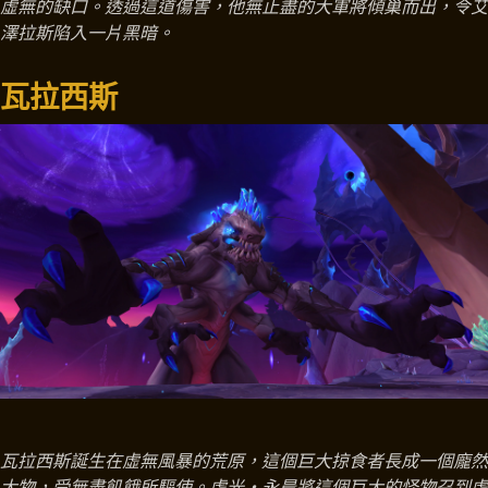
虛無的缺口。透過這道傷害，他無止盡的大軍將傾巢而出，令艾
澤拉斯陷入一片黑暗。
瓦拉西斯
瓦拉西斯誕生在虛無風暴的荒原，這個巨大掠食者長成一個龐然
大物，受無盡飢餓所驅使。虛光‧永晨將這個巨大的怪物召到虛