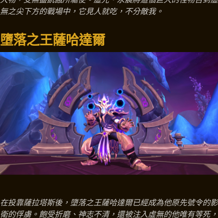
無之尖下方的戰場中，它見人就吃，不分敵我。
墮落之王薩哈達爾
在投靠薩拉塔斯後，墮落之王薩哈達爾已經成為他原先號令的影
衛的俘虜。飽受折磨、神志不清，還被注入虛無的他唯有等死，