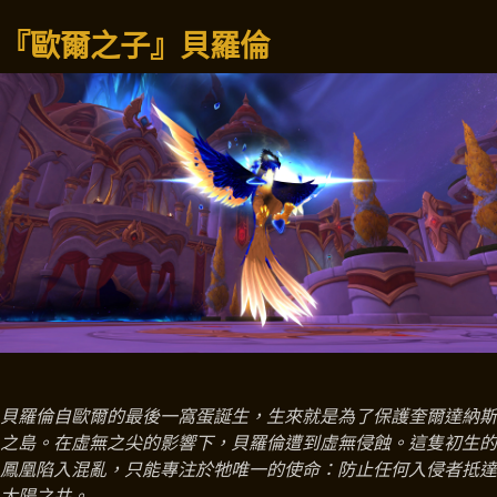
『歐爾之子』貝羅倫
貝羅倫自歐爾的最後一窩蛋誕生，生來就是為了保護奎爾達納斯
之島。在虛無之尖的影響下，貝羅倫遭到虛無侵蝕。這隻初生的
鳳凰陷入混亂，只能專注於牠唯一的使命：防止任何入侵者抵達
太陽之井。