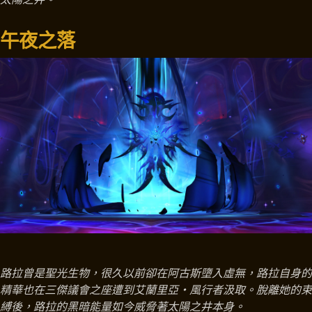
午夜之落
路拉曾是聖光生物，很久以前卻在阿古斯墮入虛無，路拉自身的
精華也在三傑議會之座遭到艾蘭里亞‧風行者汲取。脫離她的束
縛後，路拉的黑暗能量如今威脅著太陽之井本身。