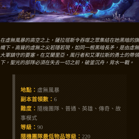
在虛無風暴的高空之上，薩拉塔斯令吞噬之眾集結在她黑暗的旗
幟下。高聳的虛無之尖若隱若現，如同一根黑暗長矛，是由虛無
大軍鎮守的要塞。在艾蘭里亞‧風行者和艾澤拉斯的勇士的帶領
下，聖光的部隊必須在失去一切之前，破釜沉舟，背水一戰。
地點：
虛無風暴
副本首領數：
6
難度：
隨機團隊、普通、英雄、傳奇、故
事模式
等級：
90
隨機團隊最低物品等級：
220