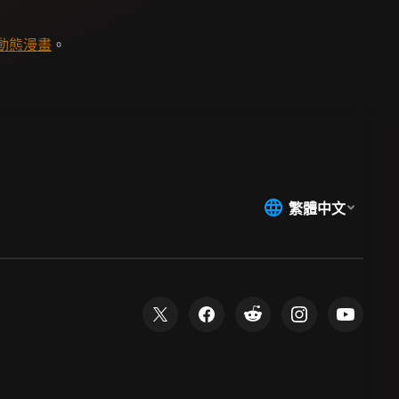
動態漫畫
。