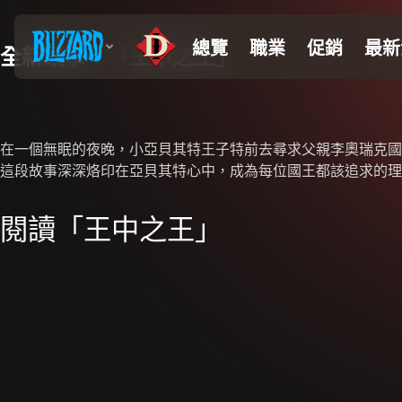
全新故事：「王中之王」
在一個無眠的夜晚，小亞貝其特王子特前去尋求父親李奧瑞克國
這段故事深深烙印在亞貝其特心中，成為每位國王都該追求的理
閱讀「王中之王」