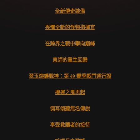
全新傳奇裝備
畏懼全新的怪物指揮官
在跨界之戰中攀向巔峰
東師的重生回歸
翠玉熔鑄戰神：第 49 賽季戰鬥通行證
機運之風再起
側耳傾聽無名傳說
享受救贖者的接待