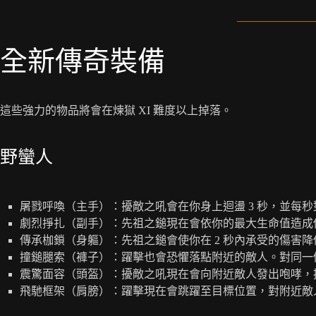
全新傳奇裝備
這些強力的物品將會在煉獄 XI 難度以上掉落。
野蠻人
屠戮呼喚（主手）：擾敵之吼會在你身上迴盪 3 秒，並每
劇烈掙扎（副手）：先祖之鎚現在會依你的最大生命值造成
傳承枷鎖（身軀）：先祖之鎚會使你在 2 秒內承受的傷害降低
撞鎚腿索（褲子）：躍擊也會恐懼落點附近的敵人。對同一個
震驚面容（頭盔）：擾敵之吼現在會向附近敵人發出咆哮，
飛馳框架（肩膀）：躍擊現在會跳躍至目標位置，對附近敵