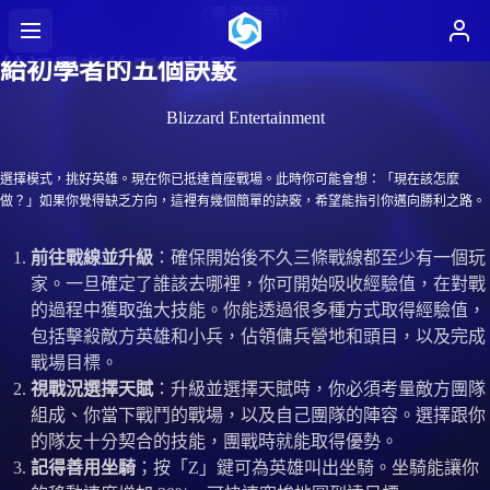
《暴雪英霸》
給初學者的五個訣竅
Blizzard Entertainment
選擇模式，挑好英雄。現在你已抵達首座戰場。此時你可能會想：「現在該怎麼
做？」如果你覺得缺乏方向，這裡有幾個簡單的訣竅，希望能指引你邁向勝利之路。
前往戰線並升級
：確保開始後不久三條戰線都至少有一個玩
家。一旦確定了誰該去哪裡，你可開始吸收經驗值，在對戰
的過程中獲取強大技能。你能透過很多種方式取得經驗值，
包括擊殺敵方英雄和小兵，佔領傭兵營地和頭目，以及完成
戰場目標。
視戰況選擇天賦
：升級並選擇天賦時，你必須考量敵方團隊
組成、你當下戰鬥的戰場，以及自己團隊的陣容。選擇跟你
的隊友十分契合的技能，團戰時就能取得優勢。
記得善用坐騎
；按「Z」鍵可為英雄叫出坐騎。坐騎能讓你