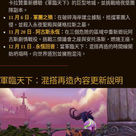
卡拉贊重新體驗《軍臨天下》的巨型地城，並挑戰暗夜堡團
隊副本。
11 月 6 日 - 軍團之殞：
在破碎海岸建立據點，抵擋軍團入
侵，並殺入永夜聖殿與薩格拉斯之墓。
11 月 20 日 - 阿古斯永恆：
在三個危險的區域中重新遊玩阿
古斯劇情戰役。挑戰三傑議會之座與安托洛斯，燃燒王座。
12 月 11 日 - 永恆回音：
當軍臨天下：混搭再造的時間線開
始坍塌時，向世界道別並擁抱混沌。
軍臨天下：混搭再造內容更新說明