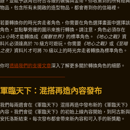
錄，並賦予該角色符合等級的裝備與金幣。你收集到的所有經典
物品，包含所有未開啟的造型物品，都會寄到你的信箱裡。
若要轉換你的時光奔走者角色，你需要在角色選擇畫面中選擇該
角色，並點擊旁邊的圖示來進行轉換。請注意，角色必須存在
24 小時才能轉換成
《魔獸世界》
的標準角色。
《地心之戰》
資
料片必須達高於 70 級方可遊玩。你需要
《地心之戰》
或
《至暗
之夜》
資料片才可將 70 級以上的時光奔走者轉換為標準角色。
你可
透過我們的支援文章
深入了解更多關於轉換角色的細節。
軍臨天下：混搭再造內容發布
我們每兩週會在《軍臨天下》混搭再造中發布新的《軍臨天下》
內容。我們會從《軍臨天下》的初始上線內容開始，到阿古斯與
安托洛斯結束。每次發布都會帶來新內容和可入手的新獎勵。