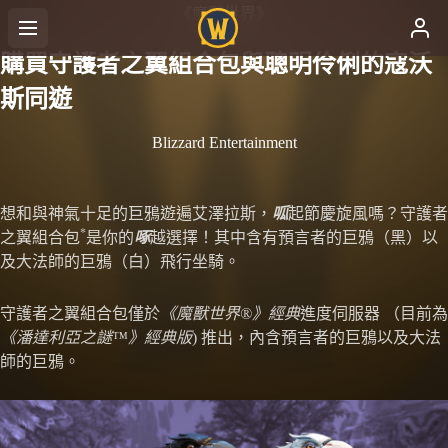
《魔獸世界》
購買守護者之翼組合包與聰明伶俐的寇沃
斯同遊
Blizzard Entertainment
想和與神氣十足的巨鴉遊遍艾澤拉斯，
呱
起節慶旋風嗎？守護者
*
之翼組合包
是你的
啄
越選擇！其中含有預言者的巨鴉（黑）以
及大法師的巨鴉（白）飛行坐騎。
守護者之翼組合包僅於
《魔獸世界®》經典
進度伺服器 （目前為
《潘達利亞之謎™》經典版
) 推出，內含預言者的巨鴉以及大法
師的巨鴉。