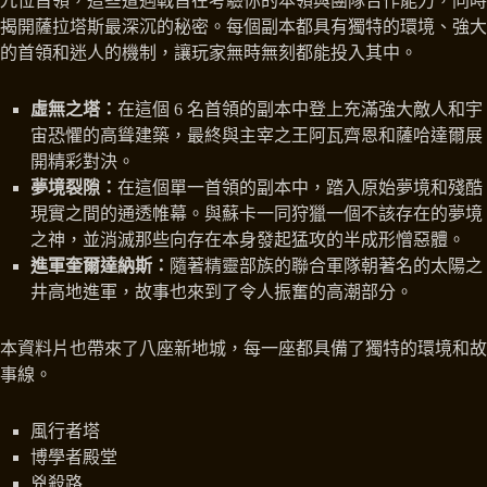
九位首領，這些遭遇戰旨在考驗你的本領與團隊合作能力，同時
揭開薩拉塔斯最深沉的秘密。每個副本都具有獨特的環境、強大
的首領和迷人的機制，讓玩家無時無刻都能投入其中。
虛無之塔：
在這個 6 名首領的副本中登上充滿強大敵人和宇
宙恐懼的高聳建築，最終與主宰之王阿瓦齊恩和薩哈達爾展
開精彩對決。
夢境裂隙：
在這個單一首領的副本中，踏入原始夢境和殘酷
現實之間的通透帷幕。與蘇卡一同狩獵一個不該存在的夢境
之神，並消滅那些向存在本身發起猛攻的半成形憎惡體。
進軍奎爾達納斯：
隨著精靈部族的聯合軍隊朝著名的太陽之
井高地進軍，故事也來到了令人振奮的高潮部分。
本資料片也帶來了八座新地城，每一座都具備了獨特的環境和故
事線。
風行者塔
博學者殿堂
兇殺路