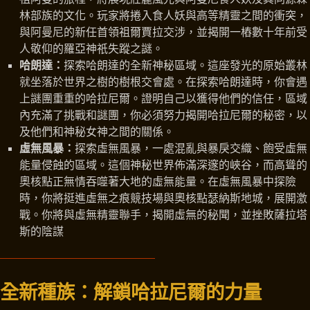
林部族的文化。玩家將捲入食人妖與高等精靈之間的衝突，
與阿曼尼的新任首領祖爾賈拉交涉，並揭開一樁數十年前受
人敬仰的羅亞神祇失蹤之謎。
哈朗達：
探索哈朗達的全新神秘區域。這座發光的原始叢林
就坐落於世界之樹的樹根交會處。在探索哈朗達時，你會遇
上謎團重重的哈拉尼爾。證明自己以獲得他們的信任，區域
內充滿了挑戰和謎團，你必須努力揭開哈拉尼爾的秘密，以
及他們和神秘女神之間的關係。
虛無風暴：
探索虛無風暴，一處混亂與暴戾交織、飽受虛無
能量侵蝕的區域。這個神秘世界佈滿深邃的峽谷，而高聳的
奧核點正無情吞噬著大地的虛無能量。在虛無風暴中探險
時，你將挺進虛無之痕競技場與奧核點瑟納斯地城，展開激
戰。你將與虛無精靈聯手，揭開虛無的秘聞，並挫敗薩拉塔
斯的陰謀
全新種族：解鎖哈拉尼爾的力量