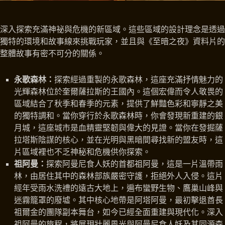
深入探索充滿神祕與危機的新區域。這些區域的設計理念是透過
獨特的環境和故事線來挑戰玩家，並且與《至暗之夜》資料片的
整體故事有密不可分的關係。
永歌森林：
探索經過重製的永歌森林，這座充滿抒情魅力的
光輝森林位於奎爾薩拉斯的王國內。這個宏偉而令人敬畏的
區域結合了秋季和春季的元素，提供了鮮豔色彩和寧靜之美
的獨特調和。當你穿行於永歌森林時，你會發現新重建的銀
月城，這座城市是血精靈堅韌與偉大的見證。當你在發掘薩
拉塔斯陰謀的核心，並在光明與黑暗間尋找新的盟友時，這
片區域裡也不乏神秘和危機供你探索。
祖阿曼：
探索阿曼尼食人妖的首都祖阿曼，這是一片溫帶雨
林，由居住其中的森林部族嚴密守護，拒絕外人入侵。這片
經年受雨水洗禮的遠古大地上，遍布蠻野生物、鷹巢山峰與
迷霧籠罩的廢墟。其中核心地帶是阿塔阿曼，最初擊退酋長
祖爾金的團隊副本舞台，如今已經全面重建與現代化。深入
祖阿曼的旅程，將展現壯麗風光與阿曼尼食人妖及其同源森