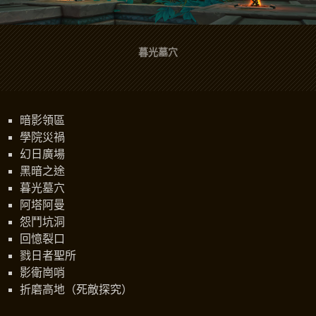
暮光墓穴
暗影領區
學院災禍
幻日廣場
黑暗之途
暮光墓穴
阿塔阿曼
怨鬥坑洞
回憶裂口
戮日者聖所
影衛崗哨
折磨高地（死敵探究）