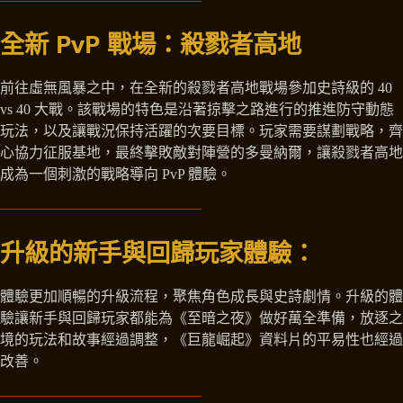
全新 PvP 戰場：殺戮者高地
前往虛無風暴之中，在全新的殺戮者高地戰場參加史詩級的 40
vs 40 大戰。該戰場的特色是沿著掠擊之路進行的推進防守動態
玩法，以及讓戰況保持活躍的次要目標。玩家需要謀劃戰略，齊
心協力征服基地，最終擊敗敵對陣營的多曼納爾，讓殺戮者高地
成為一個刺激的戰略導向 PvP 體驗。
升級的新手與回歸玩家體驗：
體驗更加順暢的升級流程，聚焦角色成長與史詩劇情。升級的體
驗讓新手與回歸玩家都能為《至暗之夜》做好萬全準備，放逐之
境的玩法和故事經過調整，《巨龍崛起》資料片的平易性也經過
改善。