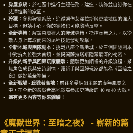
房屋系統：
於社區中進行主題任務，建造、裝飾並自訂你在
艾澤拉斯的家園。
狩獵：
參與狩獵系統，追蹤遍佈艾澤拉斯與更遠地區的強大
目標，但請小心，你的獵物也可能隨時反擊。
全新專精：
解鎖惡魔獵人的噬滅專精，操控虛無之力，以從
敵人身上奪取而來的遠程技能發動攻擊。
全新地城與團隊副本：
挑戰八座全新地城，於三個團隊副本
中對抗九位強大首領，並揭開薩拉塔斯隱藏最深的祕密。
升級的新手與回歸玩家體驗：
體驗更加順暢的升級流程，聚
焦角色成長與史詩劇情，讓新手與回歸玩家都能為《至暗之
夜》做好萬全準備。
全新戰場 - 殺戮者高地：
前往多曼納爾主題的虛無風暴之
中，在全新的殺戮者高地戰場參加史詩級的 40 vs 40 大戰。
還有更多內容等你來體驗！
《魔獸世界：至暗之夜》 - 嶄新的篇