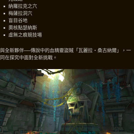
納羅拉克之穴
梅薩拉洞穴
盲目谷地
奧核點瑟納斯
虛無之痕競技場
與全新夥伴──傳說中的血精靈盜賊「瓦麗拉‧桑古納爾」，一
同在探究中面對全新挑戰。