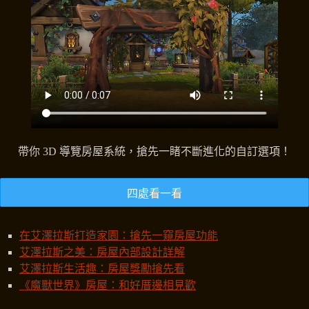
帶你 3D 導覽房屋系統，搶先一睹不斷進化的自訂選項！
四處看一看
在艾澤拉斯打造家園：搶先一窺房屋功能
艾澤拉斯之美：房屋內部設計詳解
艾澤拉斯生活趣：房屋獎勵搶先看
《魔獸世界》房屋：和好厝邊相見歡