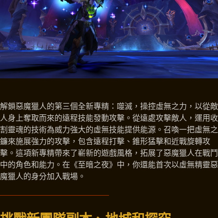
解鎖惡魔獵人的第三個全新專精：噬滅，操控虛無之力，以從敵
人身上奪取而來的遠程技能發動攻擊。從遠處攻擊敵人，運用收
割靈魂的技術為威力強大的虛無技能提供能源。召喚一把虛無之
鐮來施展強力的攻擊，包含遠程打擊、錐形猛擊和近戰旋轉攻
擊。這項新專精帶來了嶄新的遊戲風格，拓展了惡魔獵人在戰鬥
中的角色和能力。在《至暗之夜》中，你還能首次以虛無精靈惡
魔獵人的身分加入戰場。