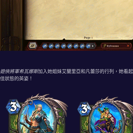
遊俠將軍希瓦娜斯
加入她姐妹艾蘭里亞和凡蕾莎的行列，她看起
佳狀態的英姿！