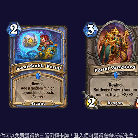
你可以
免費
獲得這三張倒轉卡牌！登入便可獲得
鐘錶沃斯先生
、