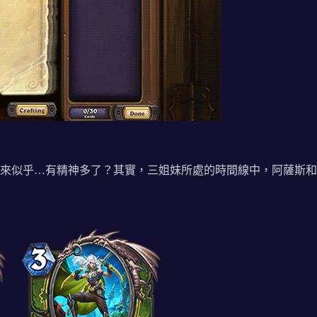
來似乎…有精神多了？其實，三姐妹所處的時間線中，阿薩斯和