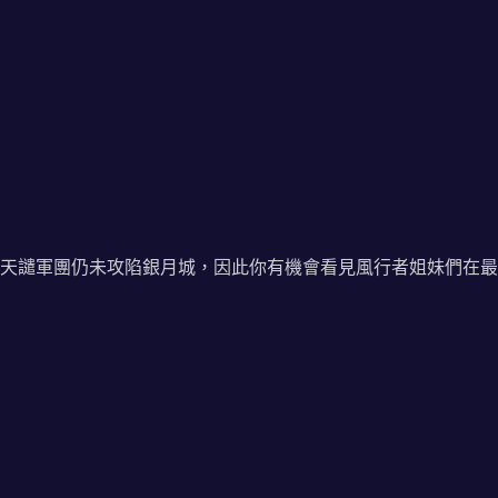
天譴軍團仍未攻陷銀月城，因此你有機會看見風行者姐妹們在最