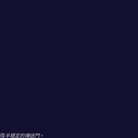
得
半穩定的傳送門
。