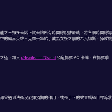
龍之王姆多茲諾正試著讓所有時間線脫離原軌，將各個時間線導
空的顯赫英雄。克羅米集結了成為女妖之前的希瓦娜斯、操縱機
間之道，加入
r/Hearthstone Discord
頻道揭露全新卡牌，在揭露季
都曾遇到法術沒發揮預期的作用，或是手下的效果錯過目標等狀