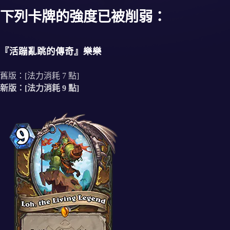
下列卡牌的強度已被削弱：
『活蹦亂跳的傳奇』樂樂
舊版：[法力消耗 7 點]
新版：[法力消耗 9 點]