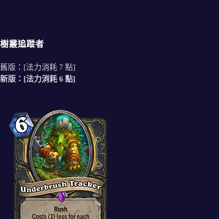
樹叢追蹤者
舊版：[法力消耗 7 點]
新版：[法力消耗 6 點]