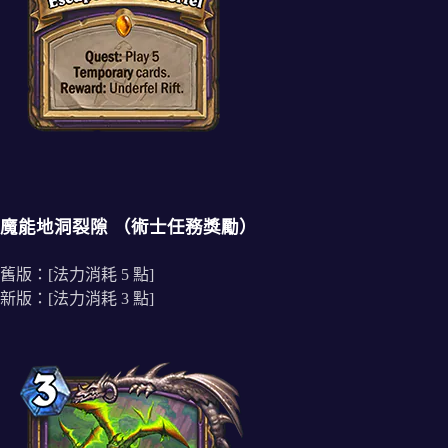
魔能地洞裂隙 （術士任務獎勵）
舊版：[法力消耗 5 點]
新版：[法力消耗 3 點]