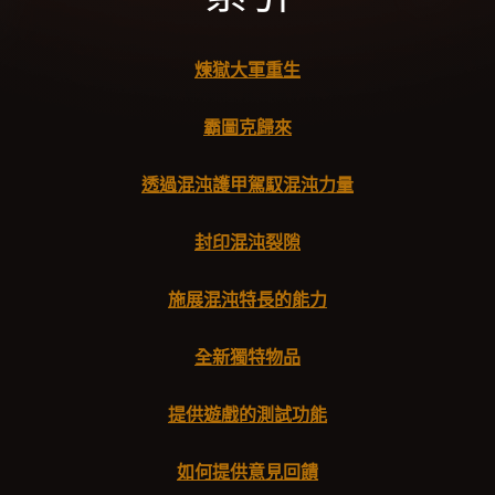
煉獄大軍重生
霸圖克歸來
透過混沌護甲駕馭混沌力量
封印混沌裂隙
施展混沌特長的能力
全新獨特物品
提供遊戲的測試功能
如何提供意見回饋