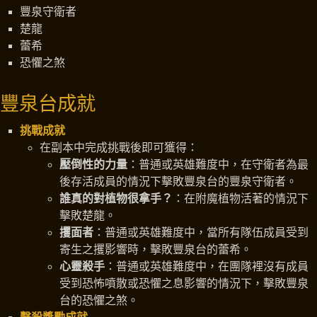
豐泉守衛者
楚龍
蕾希
恐懼之煞
豐泉台成就
挑戰成就
在副本中完成挑戰後即可獲得：
壓倒性的力量
：普通或英雄難度中，在守衛者為最
後存活成員的情況下擊敗豐泉台的豐泉守衛者。
誰真的對植物很拿手？
：在附魔植物活著的情況下
擊敗楚龍。
攫面者
：普通或英雄難度中，當所有隊伍成員受到
寄生之攫影響時，擊敗豐泉台的蕾希。
心靈殺手
：普通或英雄難度中，在團隊裡沒有成員
受到恐怖噴散或恐懼之息影響的情況下，擊敗豐泉
台的恐懼之煞。