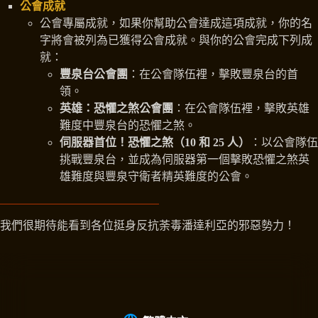
公會成就
公會專屬成就，如果你幫助公會達成這項成就，你的名
字將會被列為已獲得公會成就。與你的公會完成下列成
就：
豐泉台公會團
：在公會隊伍裡，擊敗豐泉台的首
領。
英雄：恐懼之煞公會團
：在公會隊伍裡，擊敗英雄
難度中豐泉台的恐懼之煞。
伺服器首位！恐懼之煞（10 和 25 人）
：以公會隊伍
挑戰豐泉台，並成為伺服器第一個擊敗恐懼之煞英
雄難度與豐泉守衛者精英難度的公會。
我們很期待能看到各位挺身反抗荼毒潘達利亞的邪惡勢力！