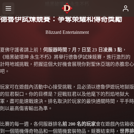
暗黑破壞神 永生不朽
德魯伊試煉競賽：爭奪榮耀和傳奇獎勵
Blizzard Entertainment
夏佛守護者請上前！
伺服器時間 7 月 7 日至 23 日凌晨 3 點
，
《暗黑破壞神 永生不朽》將舉行德魯伊試煉競賽，進行激烈的
計時地城挑戰，把握這個大好機會展現你對聖休亞瑞的赤膽忠心
吧。
玩家可在遊戲內活動中心接受挑戰，且必須以德魯伊遊玩地獄版
的狂君裂口。你的目標是？迎戰狂君以及他麾下的烈焰地獄大
軍，盡可能速戰速決。排名取決於玩家的最快通關時間，平手時
則以最高傷害輸出為準。
比賽的每一週，各伺服器排名
前 200 名的玩家
會在遊戲內信箱收
到一個隨機傳奇物品和一個隨機套裝物品。競賽結束時，
世界排