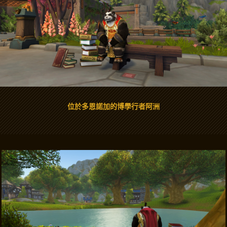
位於多恩諾加的博學行者阿洲