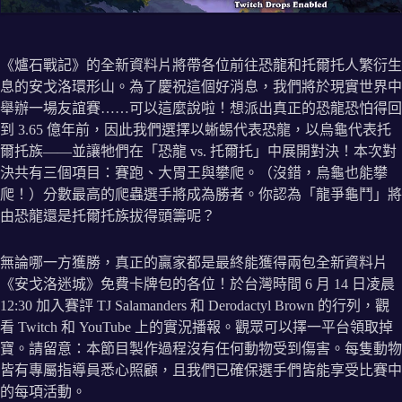
《爐石戰記》的全新資料片將帶各位前往恐龍和托爾托人繁衍生
息的安戈洛環形山。為了慶祝這個好消息，我們將於現實世界中
舉辦一場友誼賽……可以這麼說啦！想派出真正的恐龍恐怕得回
到 3.65 億年前，因此我們選擇以蜥蜴代表恐龍，以烏龜代表托
爾托族——並讓牠們在「恐龍 vs. 托爾托」中展開對決！本次對
決共有三個項目：賽跑、大胃王與攀爬。（沒錯，烏龜也能攀
爬！）分數最高的爬蟲選手將成為勝者。你認為「龍爭龜鬥」將
由恐龍還是托爾托族拔得頭籌呢？
無論哪一方獲勝，真正的贏家都是最終能獲得兩包全新資料片
《安戈洛迷城》免費卡牌包的各位！於台灣時間 6 月 14 日凌晨
12:30 加入賽評 TJ Salamanders 和 Derodactyl Brown 的行列，觀
看 Twitch 和 YouTube 上的實況播報。觀眾可以擇一平台領取掉
寶。請留意：本節目製作過程沒有任何動物受到傷害。每隻動物
皆有專屬指導員悉心照顧，且我們已確保選手們皆能享受比賽中
的每項活動。