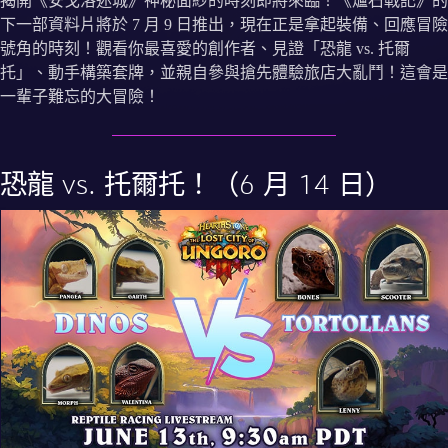
揭開《安戈洛迷城》神秘面紗的時刻即將來臨！《爐石戰記》的
下一部資料片將於 7 月 9 日推出，現在正是拿起裝備、回應冒險
號角的時刻！觀看你最喜愛的創作者、見證「恐龍 vs. 托爾
托」、動手構築套牌，並親自參與搶先體驗旅店大亂鬥！這會是
一輩子難忘的大冒險！
恐龍 vs. 托爾托！（6 月 14 日）