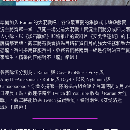
準備加入 Rarran 的大混戰吧！各位最喜愛的集換式卡牌遊戲實
況主將齊聚一堂，展開一場史前大混戰！實況主們將分成四支兩
人小隊，以《爐石戰記》即將推出的資料片《安戈洛迷城》的卡
牌構築套牌。觀眾將有機會搶先目睹新資料片的強大任務和致命
恐龍。賽制採用征服賽制，參賽者們將兩兩一組進行對決直至贏
家誕生。精采內容絕對不「龍」錯過！
參賽隊伍分別為：Rarran 與 CovertGoBlue、Voxy 與
AmyTheAmazonian、Roffle 與 Day9，以及 Nyhmnim 與
Cimoooooooo。你會支持哪一隊的遠古組合呢？台灣時間 6 月 29
日凌晨 1 點，歡迎準時至 Twitch 和 YouTube 收看「Rarran 大混
戰」。觀眾將能透過 Twitch 掉寶獎勵，獲得兩包《安戈洛迷
城》卡牌包！