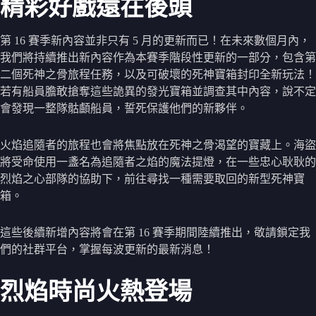
精彩好戲還在後頭
第 16 賽季新內容並非只有 5 月的更新而已！在未來數個月內，
我們將持續推出新內容作為本賽季階段性更新的一部分，包含第
二個死神之骨旅程任務，以及可破壞的死神寶箱封印全新玩法！
若有船員膽敢搶奪這些詭異的發光寶箱並調查其中內容，說不定
會發現一整隊骷顱船員，誓死保護他們的新夥伴。
火焰追隨者的旅程也會將焦點放在死神之骨渴望的寶藏上。海盜
將受命使用一盞名為追隨者之焰的魔法提燈，在一些忠心耿耿的
烈焰之心部隊的協助下，前往尋找一種需要取回的新型死神寶
箱。
這些後續新增內容將會在第 16 賽季期間陸續推出，敬請鎖定我
們的社群平台，掌握每波更新的最新消息！
烈焰時尚火熱登場