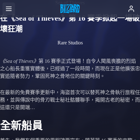
Sea of Thieves
在《Sea of Thieves》第 16 賽季掀起一場破
壞狂潮
Rare Studios
《Sea of Thieves》
第 16 賽季正式登場！自令人聞風喪膽的烈焰
之心船長重獲實體後，已經過了一段時間，而現在正是他擴張忠
實追隨者勢力，鞏固死神之骨地位的關鍵時刻。
在最新的免費賽季更新中，海盜首次可以替死神之骨執行旅程任
務，並與傳說中的骨刃戰士秘社骷髏聯手，揭開古老的秘密，而
這還只是開端…
全新船員