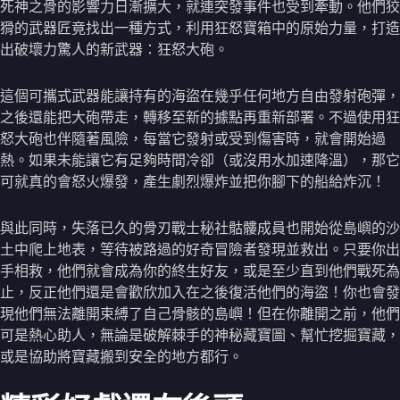
死神之骨的影響力日漸擴大，就連突發事件也受到牽動。他們狡
猾的武器匠竟找出一種方式，利用狂怒寶箱中的原始力量，打造
出破壞力驚人的新武器：狂怒大砲。
這個可攜式武器能讓持有的海盜在幾乎任何地方自由發射砲彈，
之後還能把大砲帶走，轉移至新的據點再重新部署。不過使用狂
怒大砲也伴隨著風險，每當它發射或受到傷害時，就會開始過
熱。如果未能讓它有足夠時間冷卻（或沒用水加速降溫），那它
可就真的會怒火爆發，產生劇烈爆炸並把你腳下的船給炸沉！
與此同時，失落已久的骨刃戰士秘社骷髏成員也開始從島嶼的沙
土中爬上地表，等待被路過的好奇冒險者發現並救出。只要你出
手相救，他們就會成為你的終生好友，或是至少直到他們戰死為
止，反正他們還是會歡欣加入在之後復活他們的海盜！你也會發
現他們無法離開束縛了自己骨骸的島嶼！但在你離開之前，他們
可是熱心助人，無論是破解棘手的神秘藏寶圖、幫忙挖掘寶藏，
或是協助將寶藏搬到安全的地方都行。