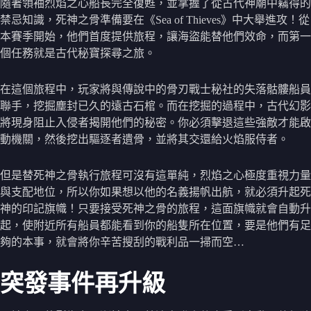
隨著領袖烈焰之心船長完全復甦，並掌握了從古代神廟中竊得的
禁忌知識，死神之骨準備要在《Sea of Thieves》中大舉進攻！從
本賽季開始，他們首度提供旅程，讓海盜能替他們效命，而第一
個任務就是古代秘寶探尋之旅。
在這個旅程中，玩家將與傳說中的骨刃戰士秘社的失落骷髏船員
聯手，挖掘塵封已久的遠古石棺。而在挖掘的過程中，古代幻影
將現身阻止入侵者揭開他們的秘密。你必須擊退這些強敵才能啟
動機關，然後挖出驅逐者遺骨，並將其交還給火焰服侍者。
但是替死神之骨執行旅程可沒有這單純，烈焰之心極度重視力量
與支配地位，所以你如果想以他的名義揚帆出航，就必須升起死
神的印記旗幟！只要接受死神之骨的旅程，這面旗幟就會自動升
起，使附近所有船員都能看到你的船隻所在位置，要是他們有足
夠的本事，就會將你辛苦搜刮的戰利品一掃而空…
突發事件再升級