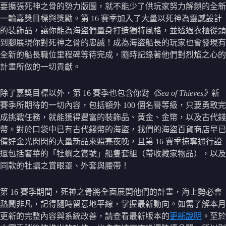
要擴張死神之骨的勢力版圖，就不能少了供玩家努力解鎖的全新
一輪嘉獎目標與獎勵。第 16 賽季加入了大量以死神為靈感設計
的裝飾品，讓你能為海盜們量身打造獨特風格，並透過衣櫃從頭
到腳展現你對死神之骨的忠誠！成為海盜船長的玩家也會發現有
全新的船長職位里程碑等待完成，隨時記錄著他們對烈焰之心的
計畫所做的一切貢獻。
除了嘉獎目標以外，第 16 賽季也包含你對
《Sea of Thieves》
新
賽季所期待的一切內容，包括額外 100 個名譽等級，只要勇敢完
成挑戰任務，就能獲得豐富的裝飾品、黃金、金幣，以及古代錢
幣。對於口袋中已有古代錢幣的海盜，我們的海盜百貨商店早已
備好金光閃閃的大量新品來照亮夜晚，且第 16 賽季掠奪通行證
還包括奢華的「牡蠣之賞號」船隻套組（帶收藏家物品），以及
同款的牡蠣之賞眼罩、外套與腰帶！
第 16 賽季期間，死神之骨將全面展開他們的計畫，海上勢必會
熱鬧非凡，記得隨時留意地平線，掌握最新動向。如需了解本月
更新的完整內容與系統改善，請查看最新版本的
更新說明
。至於