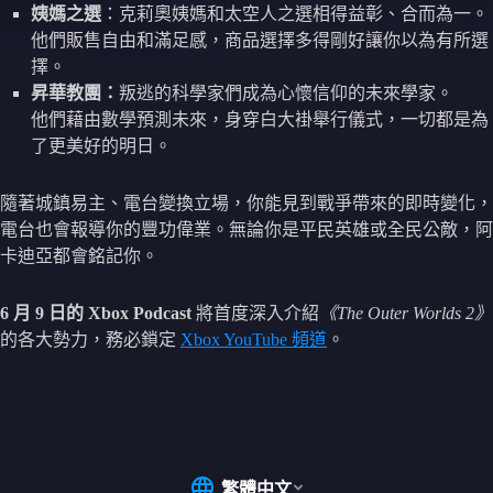
姨媽之選
：克莉奧姨媽和太空人之選相得益彰、合而為一。
他們販售自由和滿足感，商品選擇多得剛好讓你以為有所選
擇。
昇華教團：
叛逃的科學家們成為心懷信仰的未來學家。
他們藉由數學預測未來，身穿白大褂舉行儀式，一切都是為
了更美好的明日。
隨著城鎮易主、電台變換立場，你能見到戰爭帶來的即時變化，
電台也會報導你的豐功偉業。無論你是平民英雄或全民公敵，阿
卡迪亞都會銘記你。
6 月 9 日的 Xbox Podcast
將首度深入介紹
《The Outer Worlds 2》
的各大勢力，務必鎖定
Xbox YouTube 頻道
。