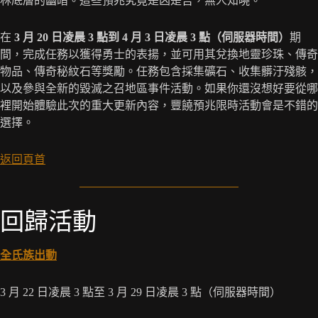
林底層的幽暗。這些預兆究竟是凶是吉，無人知曉。
在
3 月 20 日凌晨 3 點到 4 月 3 日凌晨 3 點（伺服器時間）
期
間，完成任務以獲得勇士的表揚，並可用其兌換地靈珍珠、傳奇
物品、傳奇秘紋石等獎勵。任務包含採集礦石、收集髒汙殘骸，
以及參與全新的毀滅之召地區事件活動。如果你還沒想好要從哪
裡開始體驗此次的重大更新內容，豐饒預兆限時活動會是不錯的
選擇。
返回頁首
回歸活動
全氏族出動
3 月 22 日凌晨 3 點至 3 月 29 日凌晨 3 點（伺服器時間）