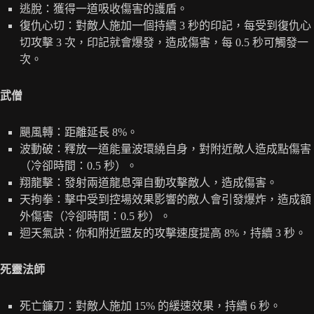
逃脫：獲得一道吸收傷害的護盾。
復仇心切：對敵人施加一個持續 3 秒的印記，每受到復仇心
切攻擊 3 次，印記就會爆發，造成傷害，每 0.5 秒可觸發一
次。
武僧
颶風轉：距離延長 8%。
波動破：釋放一道能量波環繞自身，對附近敵人造成點傷害
（冷卻時間：0.5 秒）。
翔龍擊：發射兩道龍息彈自動攻擊敵人，造成傷害。
天拘拳：擊中受到控場效果影響的敵人會引發爆炸，造成額
外傷害（冷卻時間：0.5 秒）。
迴天氣訣：你和附近盟友的攻擊速度提高 8%，持續 3 秒。
死靈法師
死亡鐮刀：對敵人施加 15% 的緩速效果，持續 6 秒。