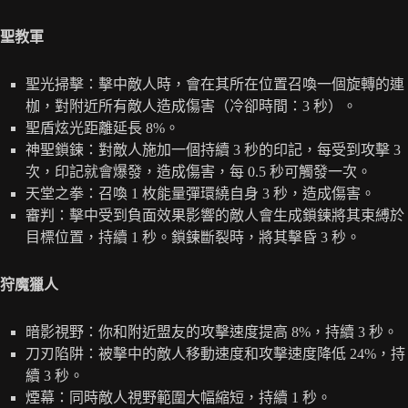
聖教軍
聖光掃擊：擊中敵人時，會在其所在位置召喚一個旋轉的連
枷，對附近所有敵人造成傷害（冷卻時間：3 秒）。
聖盾炫光距離延長 8%。
神聖鎖鍊：對敵人施加一個持續 3 秒的印記，每受到攻擊 3
次，印記就會爆發，造成傷害，每 0.5 秒可觸發一次。
天堂之拳：召喚 1 枚能量彈環繞自身 3 秒，造成傷害。
審判：擊中受到負面效果影響的敵人會生成鎖鍊將其束縛於
目標位置，持續 1 秒。鎖鍊斷裂時，將其擊昏 3 秒。
狩魔獵人
暗影視野：你和附近盟友的攻擊速度提高 8%，持續 3 秒。
刀刃陷阱：被擊中的敵人移動速度和攻擊速度降低 24%，持
續 3 秒。
煙幕：同時敵人視野範圍大幅縮短，持續 1 秒。