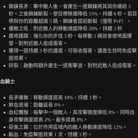
鎖鍊長矛：擊中敵人後，會產生一道鎖鍊將其與你連結 3
秒。之後鎖鍊斷裂，使目標移速降低 15%，持續 6 秒。若目
標與你的距離超過 5 碼，鎖鍊會提前斷裂（僅限 PvP）。
擾敵之吼：附近敵人的移動速度降低 20%，持續 3 秒
震地踐踏：強化你的步伐 3 秒，每移動 2 碼就會使地面爆
發，對附近敵人造成傷害。
獲得一道持續 3 秒的護盾，可吸收傷害，護盾生效時免疫擊
退效果。
碎裂：啟動時額外產生一道衝擊波，對附近敵人造成傷害。
血騎士
長矛連舞：移動速度提高 10%，持續 3 秒。
鮮血浪潮：距離延長 8%。
血紅觸鬚：每擊中一個敵人，其攻擊速度降低 8%，同時自
身攻擊速度提高 2%，最多提高 8%。
惡臭之霧：位於作用區域內的敵人移動速度降低 12%。
輸血：免疫擊退效果 1 次，持續 3 秒。