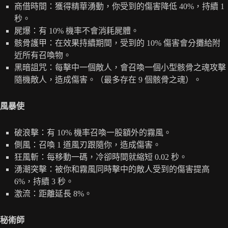
商借時間：獲得精華湧動，你受到的傷害降低 40%，持續 1
秒。
屍爆：有 10% 機率不會消耗屍體。
骸骨護甲：在效果持續期間，受到的 10% 傷害會分攤給附
近所有召喚物。
黑暗詛咒：每擊中一個敵人，會召喚一個小型骸骨之魂攻擊
隨機敵人，造成傷害。（最多存在 9 個骸骨之魂）。
風暴使
破浪擊：有 10% 機率召喚一股額外的霧風。
側風：召喚 1 道風刃跟隨你，造成傷害。
狂風斬：每移動一碼，冷卻時間就縮短 0.02 秒。
湧潮突擊：被你和霧風同時擊中的敵人受到的傷害提高
6%，持續 3 秒。
激流：距離延長 8%。
秘術師