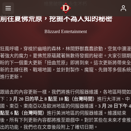
暗黑破壞神 永生不朽
前往夏佛荒原，挖掘不為人知的秘密
Blizzard Entertainment
狂風呼嘯，穿梭於幽暗的森林，林間野獸蠢蠢欲動，空氣中瀰漫
著強大的魔力。夏佛荒原蘊藏著無數待發掘的秘密。大家引頸期
盼的下一個重大更新「扭曲荒原」即將到來。這次更新將帶來全
新的主線任務、戰場地圖，並針對製作、魔寵、先鋒等多個系統
進行更新。
跟過去的內容更新一樣，我們將進行伺服器維護，各地區時間如
下：
3 月 20 日的早上 8 點至 10 點（台灣時間）
進行大洋洲、中
國、東亞、東南亞以及歐洲地區的伺服器維護，
3 月 20 日下午 4
點至 6 點（台灣時間）
進行美洲地區的伺服器維護。維護結束
後，所有下列更新內容都將推至遊戲中。對於某些在未來才會推
出的功能，我們也在文章後段附上了確切日期。