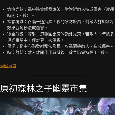
烙痕光球：擊中時會觸發爆破，對附近敵人造成傷害（冷卻
時間：3 秒）。
寒霜場域：召喚一道持續 3 秒的冰寒旋風，對敵人施加冰冷
效果並每秒造成傷害。
冰霜射線：發射 1 道範圍更廣的額外光束。若敵人同時被多
道光束擊中，僅計算一次傷害。
黑洞：從中心點發射秘法飛彈，攻擊隨機敵人，造成傷害。
時空凝結：敵人離開作用區域後，效果仍會持續 1.5 秒。
返回頁首
原初森林之子幽靈市集