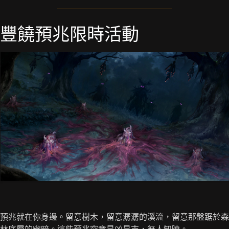
豐饒預兆限時活動
預兆就在你身邊。留意樹木，留意潺潺的溪流，留意那盤踞於森