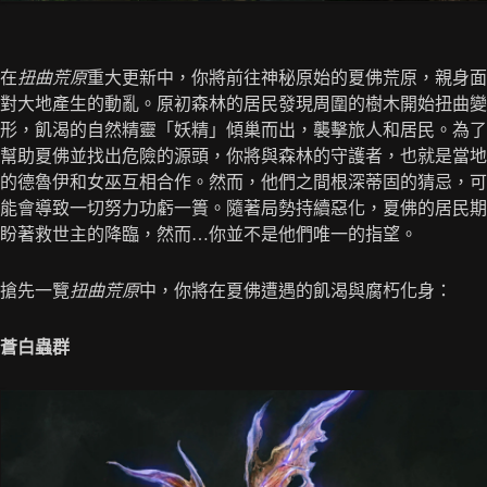
在
扭曲荒原
重大更新中，你將前往神秘原始的夏佛荒原，親身面
對大地產生的動亂。原初森林的居民發現周圍的樹木開始扭曲變
形，飢渴的自然精靈「妖精」傾巢而出，襲擊旅人和居民。為了
幫助夏佛並找出危險的源頭，你將與森林的守護者，也就是當地
的德魯伊和女巫互相合作。然而，他們之間根深蒂固的猜忌，可
能會導致一切努力功虧一簣。隨著局勢持續惡化，夏佛的居民期
盼著救世主的降臨，然而…你並不是他們唯一的指望。
搶先一覽
扭曲荒原
中，你將在夏佛遭遇的飢渴與腐朽化身：
蒼白蟲群