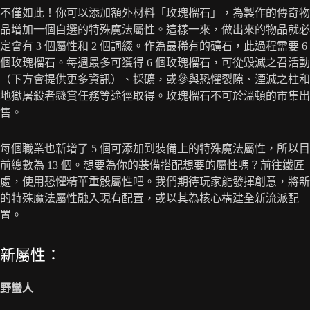
不僅如此！你可以添加額外材料「玫瑰榴石」，為製作的傳奇物
品增加一個自選的特殊魔法屬性。這樣一來，做出來的物品就必
定會有 3 個屬性和 2 個詞綴。作為最稀有的礦石，此過程需要 6
個玫瑰榴石。每週最多可獲得 6 個玫瑰榴石，可從毀滅之召活動
（下方會提供更多資訊）、採礦，或參與恐懼裂隙、湮滅之柱和
地獄屠殺者懸賞任務等途徑取得。玫瑰榴石不可於溫頓的市集出
售。
每個職業也新增了 5 個可添加到裝備上的特殊魔法屬性，所以目
前總數為 13 個。想要為你的裝備搭配想要的屬性嗎？前往鐵匠
處，使用恐懼精華重骰屬性吧。我們期待玩家能發揮創意，將新
的特殊魔法屬性融入現有配置，或以其為核心構建全新流派配
置。
新屬性：
野蠻人