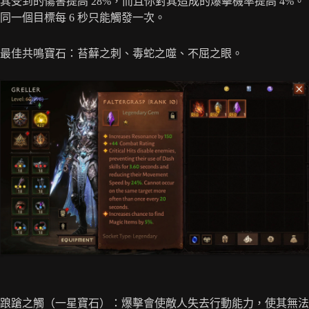
其受到的傷害提高 28%，而且你對其造成的爆擊機率提高 4%。
同一個目標每 6 秒只能觸發一次。
最佳共鳴寶石：苔蘚之刺、毒蛇之噬、不屈之眼。
踉蹌之觸（一星寶石）：爆擊會使敵人失去行動能力，使其無法