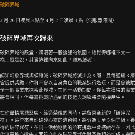
破碎界域
3 月 26 日凌晨 3 點至 4 月 2 日凌晨 3 點（伺服器時間）
破碎界域再次歸來
破碎界域的殿堂，瀰漫著一股詭譎的氛圍。總覺得哪裡不太一
樣…還是說，其實這裡向來如此？
誰知道呢。
認知幻象界域規模縮減：破碎界域將減少為 9 層，且每通過 3 層
會提供獎勵。你將不會以自身角色的職業進行遊玩，而是會被賦
予一個職業來探索此界域。在同一活動期間，你每次獲得的職業
將會相同，但每輪挑戰所遇到的技能與詞綴將會隨機產生。
在你盡情屠戮惡魔、締造榮耀的同時，請留意全新的「破碎咒
符」。這些來自你破碎心靈的遺留物，將分為 1 至 5 個等級。獲
得的破碎咒符，在同一活動期間的所有挑戰中會持續存在，因此
你無需擔心遺失。咒符亦能在破碎界域內賦予你額外加成。完整