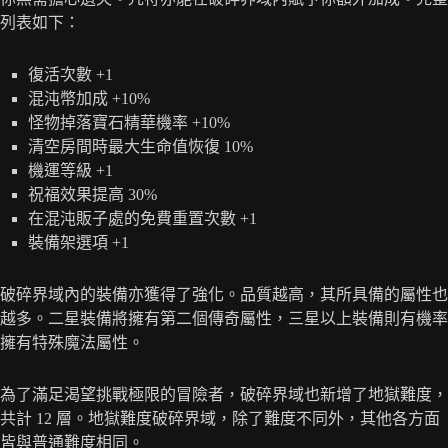
列表如下：
復活次數 +1
混沌幣加成 +10%
怪物掉落寶石精華機率 +10%
清空房間時最大生命值恢復 10%
機運等級 +1
祝福效果提高 30%
在混沌販子處的免費重置次數 +1
裝備架選項 +1
破碎界域內的裝備亦獲得了強化。品質越高，其所具備的屬性也
越多。二星裝備將擁有第二個傳奇屬性，三星以上裝備則有機率
擁有特殊魔法屬性。
為了滿足渴望挑戰極限的冒險者，破碎界域也新增了地獄難度，
共計 12 層。地獄難度破碎界域，除了難度不同外，其他各方面
皆與普通難度相同。