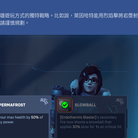
雄遊玩方式的獨特戰略。比如說，萊因哈特能用烈焰擊將岩漿射
請謹慎規劃。