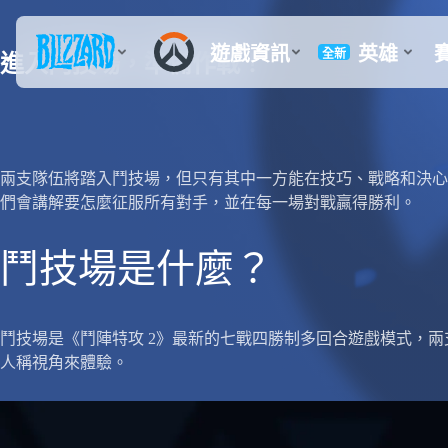
進入鬥技場，準備作戰！
兩支隊伍將踏入鬥技場，但只有其中一方能在技巧、戰略和決心
們會講解要怎麼征服所有對手，並在每一場對戰贏得勝利。
鬥技場是什麼？
鬥技場是《鬥陣特攻 2》最新的七戰四勝制多回合遊戲模式，
人稱視角來體驗。