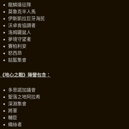
龍鱗遠征隊
莫魯克半人馬
伊斯凱拉巨牙海民
沃卓肯協調者
洛姆鼴鼠人
夢境守望者
賽柏利安
怒西昂
鈷藍集會
《地心之戰》陣營包含：
多恩諾加議會
聖落之地阿拉希
深淵集會
將軍
輔臣
織絲者