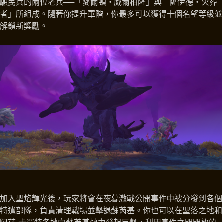
願民兵的兩位老兵──「麥爾頓‧威爾柏隆」與「薩伊德‧火葬
者」所組成。隨著你提升軍階，你最多可以獲得十個名望等級並
解鎖新獎勵。
加入聖焰輝光後，玩家將會在夜暮激戰公開事件中被分發到各個
特遣部隊，負責清理戰場並擊退蘇芮基。你也可以在聖落之地和