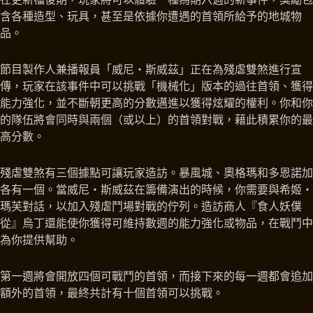
含各種造型、玩具，甚至是依據你遭遇的首領所給予的地城物
品。
節目製作人兼播報員「威尼‧斯威茲」正在為殘虐雙煞進行宣
傳，玩家在該事件中可以挑戰「機械化」版本的過往首領、獲得
能力強化，並不斷朝更高的分數邁進以獲得炫耀的權利。你和你
的隊伍將會同時與兩個（或以上）的首領對戰，藉此積累你的最
高分數。
殘虐雙煞有三個據點可讓玩家造訪。暴風城、奧格瑪和多恩諾加
各有一個。當威尼‧斯威茲在籌備演出的時候，你需要與希姬‧
瑪芙對話，以加入殘虐鬥場對戰的佇列。造訪商人『食人妖僕
從』烏丁還能使你獲得可維持數週的能力強化或物品，在戰鬥中
為你提供幫助。
第一週將會開放四個可戰鬥的首領，而接下來的每一週都會追加
額外的首領，最終共計有十個首領可以挑戰。