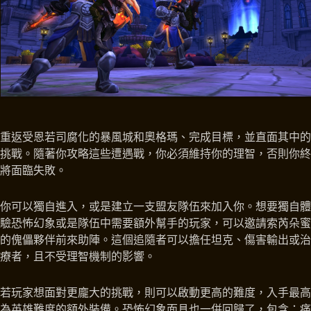
重返受恩若司腐化的暴風城和奧格瑪、完成目標，並直面其中的
挑戰。隨著你攻略這些遭遇戰，你必須維持你的理智，否則你終
將面臨失敗。
你可以獨自進入，或是建立一支盟友隊伍來加入你。想要獨自體
驗恐怖幻象或是隊伍中需要額外幫手的玩家，可以邀請索芮朵蜜
的傀儡夥伴前來助陣。這個追隨者可以擔任坦克、傷害輸出或治
療者，且不受理智機制的影響。
若玩家想面對更龐大的挑戰，則可以啟動更高的難度，入手最高
為英雄難度的額外裝備。恐怖幻象面具也一併回歸了，包含：痛