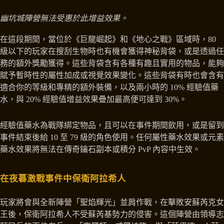
幽坑城陣營無法受惠於此增益效果。
在這段期間，當位於《巨龍崛起》和《地心之戰》區域時，80
級以下的玩家在搜刮生物時也有機會獲得神秘背袋，或是透過任
務的額外獎勵獲得。這些背袋含有各種有趣且實用的物品，能夠
賦予暫時性的屬性加成或視覺效果變化。這些背袋有時也會含有
適合你的等級和專精的額外裝備，以及兩小時的 10% 經驗值藥
水，與 20% 經驗值增益效果疊加最高便可達到 30%。
經驗值藥水為戰隊綁定物品，且可以在事件期間飲用，或是留到
事件結束後給 10 至 79 級的角色使用。任何屬性藥水效果或元素
藥水效果將無法在傳奇鑰石副本或積分 PvP 內容中生效。
在夜暮激戰事件中保衛阿拉希人
玩家將會與全新陣營「聖焰輝光」並肩作戰，在擊敗安蘇芮克女
王後，保衛阿拉希人不受蘇芮基勢力的侵害。這個陣營由領導志