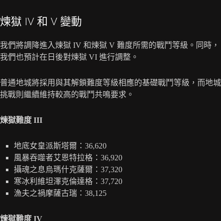
煉獄 IV 和 V 變動
我們將調降進入煉獄 IV 和煉獄 V 難度所需的戰鬥等級。同時，
我們也預計在日後對煉獄 VI 進行調整。
普通地城將採用與其解鎖難度等級相應的基礎戰鬥等級，而地城
挑戰則繼續維持較高的戰鬥共鳴要求。
煉獄難度 III
地底女皇派斯塔爾：36,620
風暴吞噬者艾恩特拉格：36,920
攝魂之息烏瑪什克薩爾：37,320
寒冰利維坦澤克倫達格：37,720
漁夫之禍摩薩古瑞：38,125
煉獄難度 IV