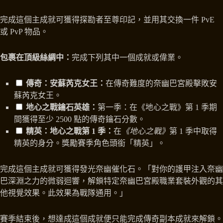
完成這個主成就可獲得探勘者至尊印記，並用其交換一件 PvE
或 PvP 物品。
包裹在頂級絲綢中：
完成下列其中一個成就或偉業。
傳奇：安蘇芮克女王：
在傳奇難度的奈幽巴宮殿擊敗安
蘇芮克女王。
地心之戰鑰石英雄：
第一季：在《地心之戰》第 1 季期
間獲得至少 2500 點的傳奇鑰石分數。
精英：地心之戰第 1 季：
在
《地心之戰》
第 1 季中取得
精英的身分。獎勵賽季角色頭銜「精英」。
完成這個主成就可獲得發光奈幽催化石。「對你的護甲注入奈幽
巴深淵之力的微弱迴響，解鎖特定奈幽巴宮殿職業套裝外觀的其
他視覺效果。此效果為戰隊通用。」
賽季結束後，想達成這個成就便只能完成傳奇副本成就來解鎖。