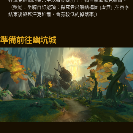
在澤克維爾的巢穴中以難度級別？？獨自擊敗澤克維爾。
（獎勵：坐騎自訂選項：探究者飛船結構圖 [虛無] [在賽季
結束後殺死澤克維爾，會有較低的掉落率]）
準備前往幽坑城