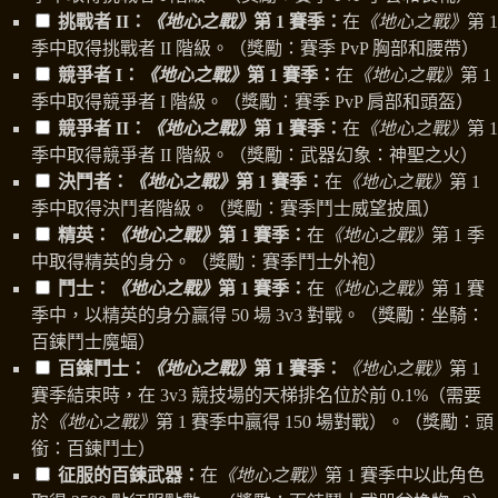
挑戰者 II：
《地心之戰》
第 1 賽季：
在
《地心之戰》
第 1
季中取得挑戰者 II 階級。（獎勵：賽季 PvP 胸部和腰帶）
競爭者 I：
《地心之戰》
第 1 賽季：
在
《地心之戰》
第 1
季中取得競爭者 I 階級。（獎勵：賽季 PvP 肩部和頭盔）
競爭者 II：
《地心之戰》
第 1 賽季：
在
《地心之戰》
第 1
季中取得競爭者 II 階級。（獎勵：武器幻象：神聖之火）
決鬥者：
《地心之戰》
第 1 賽季：
在
《地心之戰》
第 1
季中取得決鬥者階級。（獎勵：賽季鬥士威望披風）
精英：
《地心之戰》
第 1 賽季：
在
《地心之戰》
第 1 季
中取得精英的身分。（獎勵：賽季鬥士外袍）
鬥士：
《地心之戰》
第 1 賽季：
在
《地心之戰》
第 1 賽
季中，以精英的身分贏得 50 場 3v3 對戰。（獎勵：坐騎：
百鍊鬥士魔蝠）
百鍊鬥士：
《地心之戰》
第 1 賽季：
《地心之戰》
第 1
賽季結束時，在 3v3 競技場的天梯排名位於前 0.1%（需要
於
《地心之戰》
第 1 賽季中贏得 150 場對戰）。（獎勵：頭
銜：百鍊鬥士）
征服的百鍊武器：
在
《地心之戰》
第 1 賽季中以此角色