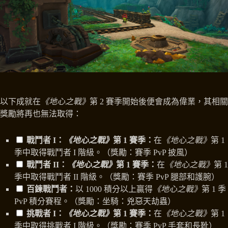
以下成就在
《地心之戰》
第 2 賽季開始後便會成為偉業，其相關
獎勵將再也無法取得：
戰鬥者 I：
《地心之戰》
第 1 賽季：
在
《地心之戰》
第 1
季中取得戰鬥者 I 階級。（獎勵：賽季 PvP 披風）
戰鬥者 II：
《地心之戰》
第 1 賽季：
在
《地心之戰》
第 1
季中取得戰鬥者 II 階級。（獎勵：賽季 PvP 腿部和護腕）
百鍊戰鬥者：
以 1000 積分以上贏得
《地心之戰》
第 1 季
PvP 積分賽程。（獎勵：坐騎：兇惡天劫蟲）
挑戰者 I：
《地心之戰》
第 1 賽季：
在
《地心之戰》
第 1
季中取得挑戰者 I 階級。（獎勵：賽季 PvP 手套和長靴）