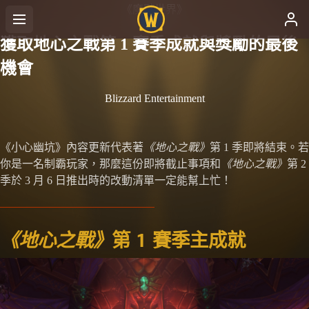
《魔獸世界》
獲取地心之戰第 1 賽季成就與獎勵的最後
機會
Blizzard Entertainment
《小心幽坑》內容更新代表著
《地心之戰》
第 1 季即將結束。若
你是一名制霸玩家，那麼這份即將截止事項和
《地心之戰》
第 2
季於 3 月 6 日推出時的改動清單一定能幫上忙！
《地心之戰》
第 1 賽季主成就