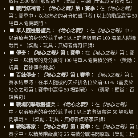
取得 2500 點征服點數。（獎勵：百鍊鬥士武器兌換物 x2）
戰鬥修補者：
《地心之戰》
第 1 賽季：
在
《地心之戰》
第 1 賽季中，以治療者的身分於競爭者 I 以上的階級贏得 50
場單人隨機戰鬥。
單人隨機醫護兵：
《地心之戰》
：
在
《地心之戰》
中，
以治療者的身分於競爭者 I 以上的階級贏得 100 場單人隨機
戰鬥。（獎勵：玩具：無縛者傳奇錦旗）
傳奇：
《地心之戰》
第 1 賽季：
在
《地心之戰》
第 1 賽
季中，以精英的身分贏得 100 場單人隨機積分賽。（獎勵：
玩具：百鍊傳奇錦旗）
百鍊傳奇：
《地心之戰》
第 1 賽季：
《地心之戰》
第 1
賽季結束時，在單人隨機的天梯排名位於前 0.1%（需要於
地心之戰第 1 賽季中贏得 50 場對戰）。（獎勵：頭銜：百
鍊傳奇）
戰場閃擊戰醫護兵：
《地心之戰》
：
在
《地心之戰》
中，以治療者的身分於競爭者 I 以上的階級贏得 50 場戰場
閃擊戰。 （獎勵：玩具：無縛者謀略家錦旗）
戰略專家：
《地心之戰》
第 1 賽季：
在
《地心之戰》
第 1
賽季中，以精英階級贏得 25 場積分戰場閃擊戰（獎勵：玩