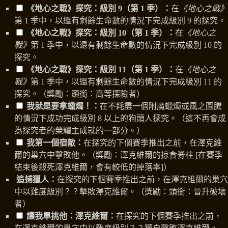
《地心之戰》探究：級別 9（第 1 季）：
在
《地心之戰》
第 1 季中，以還有剩餘生命數的情況下完成級別 9 的探究。
《地心之戰》探究：級別 10（第 1 季）：
在
《地心之
戰》
第 1 季中，以還有剩餘生命數的情況下完成級別 10 的
探究。
《地心之戰》探究：級別 11（第 1 季）：
在
《地心之
戰》
第 1 季中，以還有剩餘生命數的情況下完成級別 11 的
探究。（獎勵：頭銜：高等探險者）
我就是要拿蠟燭！：
在不耗盡一個附魔蠟燭或風之圖騰
的情況下成功完成級別 8 以上的狗頭人探究。（這不再會成
為探究者的榮耀主成就的一部分。）
我第一個宿敵：
在探究的下個賽季推出之前，在澤克維
爾的巢穴中擊敗他。（獎勵：澤克維爾的掠食脊柱 [在賽季
結束後殺死澤克維爾，會有較低的掉落率]）
追捕獵人：
在探究的下個賽季推出之前，在澤克維爾的巢穴
中以難度級別？？擊敗澤克維爾。（獎勵：頭銜：晉升破壞
者）
讓我單挑他：澤克維爾：
在探究的下個賽季推出之前，