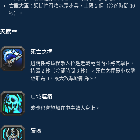
亡靈大軍
：週期性召喚冰霜步兵，上限 2 個（冷卻時間 10
秒）。
天賦**
死亡之握
週期性將遠程敵人拉進近戰範圍內並將其擊昏，
持續 2 秒（冷卻時間 8 秒）。死亡之握最小攻擊
距離為 3，最大攻擊距離為 9。
亡域瘟疫
破魂也會施加在中毒敵人身上。
贖魂