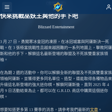
《魔獸兵團》
快來挑戰巫妖王與他的手下吧
Blizzard Entertainment
3 月 27 日，勇闖寒冰皇冠的凍原，在冰冠城塞與阿薩斯決一死
戰。在 3 張極富挑戰性且越來越困難的一系列地圖上，擊敗阿薩
斯和他的手下，解鎖這名最新登場的聯盟及不死族雙重家族領
袖。
在為期 2 週的活動中，你可以解鎖全新的聯盟及不死族雙重家族
領袖阿薩斯，並獲得更多同名單位、造型，還能取得各種物品來
升級這名新登場的強大迷你棋。解鎖阿薩斯後，直到 2025 年 4
月 9 日活動結束為止，都可以在 G.R.I.D. 商店中購買這個迷你
棋。
想要知道更多第 13 賽季的消息，請參考我們最新的
文章
。