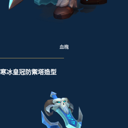
血魄
寒冰皇冠防禦塔造型