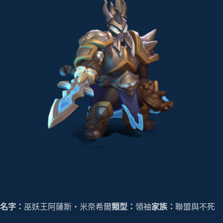
名字：
巫妖王阿薩斯‧米奈希爾
類型：
領袖
家族：
聯盟與不死