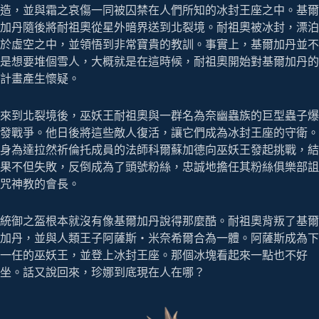
造，並與霜之哀傷一同被囚禁在人們所知的冰封王座之中。基爾
加丹隨後將耐祖奧從星外暗界送到北裂境。耐祖奧被冰封，漂泊
於虛空之中，並領悟到非常寶貴的教訓。事實上，基爾加丹並不
是想要堆個雪人，大概就是在這時候，耐祖奧開始對基爾加丹的
計畫產生懷疑。
來到北裂境後，巫妖王耐祖奧與一群名為奈幽蟲族的巨型蟲子爆
發戰爭。他日後將這些敵人復活，讓它們成為冰封王座的守衛。
身為達拉然祈倫托成員的法師科爾蘇加德向巫妖王發起挑戰，結
果不但失敗，反倒成為了頭號粉絲，忠誠地擔任其粉絲俱樂部詛
咒神教的會長。
統御之盔根本就沒有像基爾加丹說得那麼酷。耐祖奧背叛了基爾
加丹，並與人類王子阿薩斯‧米奈希爾合為一體。阿薩斯成為下
一任的巫妖王，並登上冰封王座。那個冰塊看起來一點也不好
坐。話又說回來，珍娜到底現在人在哪？