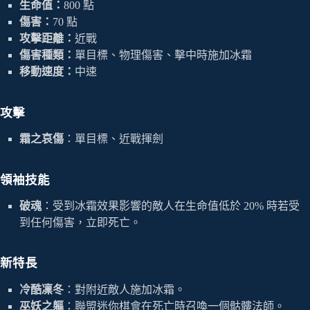
生命值：
800 點
傷害：
70 點
攻擊距離：
近戰
傷害種類：
單目標、物理傷害、擊中時施加冰霜
移動速度：
中速
攻擊
霜之哀傷
：單目標、近戰揮劍
領袖技能
破魂
：受到冰霜效果影響的敵人在生命值低於 20% 時若受
到任何傷害，立即死亡。
新特長
冷酷凜冬
：對附近敵人施加冰霜。
巫妖之軀
：聯盟迷你棋會在死亡時召喚一個骷髏法師。