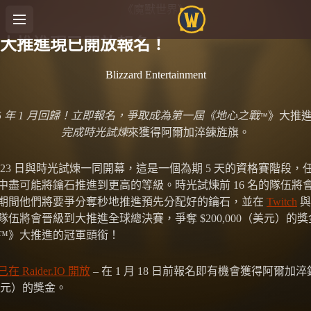
《魔獸世界》
大推進現已開放報名！
Blizzard Entertainment
25 年 1 月回歸！立即報名，爭取成為第一屆《地心之戰
》大推
™
完成時光試煉
來獲得阿爾加淬鍊旌旗。
月 23 日與時光試煉一同開幕，這是一個為期 5 天的資格賽階段
盡可能將鑰石推進到更高的等級。時光試煉前 16 名的隊伍將會晉級
期間他們將要爭分奪秒地推進預先分配好的鑰石，並在
Twitch
支隊伍將會晉級到大推進全球總決賽，爭奪 $200,000（美元）的
™》大推進的冠軍頭銜！
在 Raider.IO 開放
– 在 1 月 18 日前報名即有機會獲得阿爾加
 （美元）的獎金。