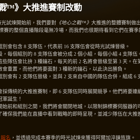
戰
™
》大推進賽制改動
日的時光試煉開始前，我們要對
《地心之戰™》
大推進的整體賽制做
標賽的整個直播階段毫無冷場，而我們也很期待看到它們在賽季
別會包含 8 支隊伍，代表前 16 支隊伍會從時光試煉晉級。
，每個組別的 8 支隊伍會被分成 2 個小組，每個小組 4 支隊伍
這些隊伍會比拚 3 種鑰石，每天的前 2 名將會晉級至第 3 天。在第
數會重置，而他們將要面對 3 種新的鑰石，以此決出勝負。
別會有 2 支隊伍晉級，並與 2 支來自中國的隊伍合併，組成 6
採傳統的大推進賽制，即 6 支隊伍同時展開競爭。他們將要連續
冠軍誕生！
開始前和組別之間，我們將會關閉地城，以限制錦標賽伺服器的
了確保我們能在直播中看到戰略的即時呈現，並減少隊伍在大推
O 報名
，並透過完成本賽季的時光試煉來獲得阿爾加淬鍊旌旗。