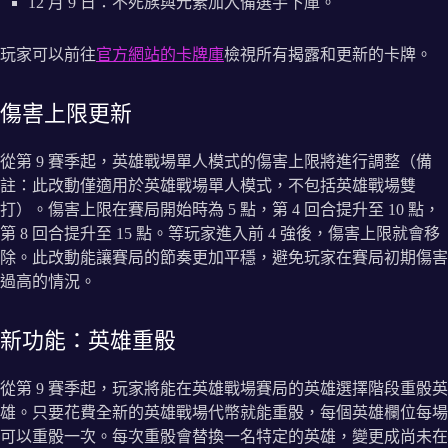
12 月 9 日：不死族與元素加入備選手下庫。
玩家可以前往
官方網站的卡牌庫
檢視所有揭露和更新的卡牌。
傷害上限更新
從第 9 賽季起，英雄戰場單人模式的傷害上限將進行調整（備
註：此改動僅適用於英雄戰場單人模式，不包括英雄戰場雙
打）。傷害上限在賽局開始時為 5 點，第 4 回合提升至 10 點，
第 8 回合提升至 15 點。等玩家進入前 4 強後，傷害上限就會移
除。此改動能讓賽局的節奏更加平穩，避免玩家在賽局初期傷害
過高的情況。
新功能：英雄重骰
從第 9 賽季起，玩家將能在英雄戰場賽局的英雄選擇階段重骰英
雄。只要花費全新的英雄戰場代幣就能重骰，每個英雄欄位每場
可以重骰一次。每次重骰會替換一名特定的英雄，變更成尚未在