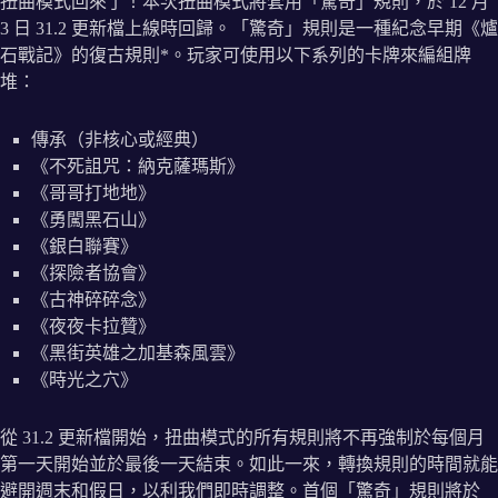
扭曲模式回來了！本次扭曲模式將套用「驚奇」規則，於 12 月
3 日 31.2 更新檔上線時回歸。「驚奇」規則是一種紀念早期《爐
石戰記》的復古規則*。玩家可使用以下系列的卡牌來編組牌
堆：
傳承（非核心或經典）
《不死詛咒：納克薩瑪斯》
《哥哥打地地》
《勇闖黑石山》
《銀白聯賽》
《探險者協會》
《古神碎碎念》
《夜夜卡拉贊》
《黑街英雄之加基森風雲》
《時光之穴》
從 31.2 更新檔開始，扭曲模式的所有規則將不再強制於每個月
第一天開始並於最後一天結束。如此一來，轉換規則的時間就能
避開週末和假日，以利我們即時調整。首個「驚奇」規則將於