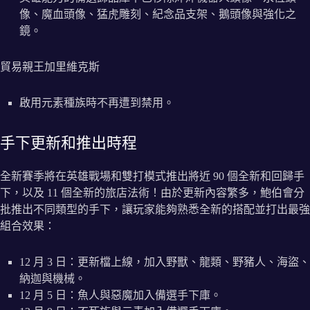
像、魔血頭像、猛虎雕刻、紀念品支架、鵝頭像與強化之
鏡。
貿易親王加里維克斯
啟用元素種族時不再遭到禁用。
手下更新和推出時程
全新賽季將在英雄戰場和雙打模式推出將近 90 個全新和回歸手
下，以及 11 個全新的旅店法術！由於更新內容繁多，鮑伯會分
批推出不同類型的手下，讓玩家能夠熟悉全新的搭配並打出最強
組合效果：
12 月 3 日：更新檔上線，加入野獸、龍類、野豬人、海盜、
納迦與機械。
12 月 5 日：魚人與惡魔加入備選手下庫。