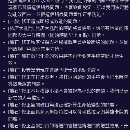
這個問題又浮出水面。然而，我們從明確的回饋中得知許多
玩家已習慣這個錯誤問題，也喜歡此設定，所以我們決定將
功能改回來，並把這個錯誤問題當作正常功能。
[一般] 修正造成斷線或效能的問題。
[旅店大亂鬥] 旅店大亂鬥的時間將會更新，讓所有地區的時
間都與太平洋時間（開始時間早上
9 點
）同步。
[爐石] 修正私家偵探與神秘挑戰者會導致斷線的問題，並從
開放規則中取消禁用它們。
[爐石] 爐石戰記化身的效果將不再需要有手牌空間才能生
效。
[爐石] 投奔黑暗現在會給予術士的地點卡牌。
[爐石] 修正在打出泰坦，將其返回到你的手中後再打出時會
導致斷線的問題。
[爐石] 修正本月模範小鬼不會被視為小鬼的問題。我們已更
新它的人事檔案。
[爐石] 修正氣閘破口無法正確計算生命值變動的問題。
[爐石] 修正面具商人梅斯特拉可以發現葛拉克朗英雄卡牌的
問題。
[爐石] 修正基爾加丹的傳送門會根據傳送門的增益效果，升