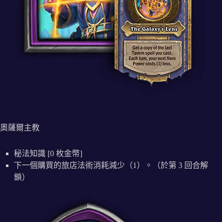
奧薩爾主教
秘法知識 [0 枚金幣]
下一個購買的旅店法術消耗減少（1）。（於第 3 回合解
鎖）