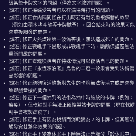
級某些卡牌文字的問題（僅為文字敘述問題）。
[爐石] 修正採礦受害者可以在滿場時打出的問題。
[爐石] 修正食肉隔間怪在打出時若有戰吼重複觸發的效果
（例如由積木哮斗龍等卡牌賦予），回合結束時的效果可能
會重複觸發的問題。
[爐石] 修正火熱煤炭第一波傷害後，無法造成死亡的問題。
[爐石] 修正戰吼手下變形成非戰吼手下時，鸚鵡保護區無法
重新開啟的問題。
[爐石] 修正靈魂喚醒者在特殊情況可以復活自己的問題。
[爐石] 修正『永恆漂泊者』烏魯的二選一效果會受到法術傷
害影響的問題。
[爐石] 修正能夠復活維斯塔先生的卡牌無法復活它或是會導
致遊戲當機的問題。
[爐石] 修正下一個抽到的法術為抽中時施放的卡牌（例如：
瘟疫），但乾鱗副手無法正確複製該卡牌的問題（現在乾鱗
副手會複製瘟疫了）。
[爐石] 修正手上有因為銳鱗而消耗變為 2 的卡牌，但其無法
觸發貪婪夥伴效果的問題。
[爐石] 修正手下變為休眠手下時無法正確觸發「於休眠中」