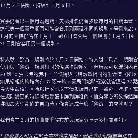
12 月 3 日開始，持續到 1 月 6 日。
賽季仍會以一個月為週期，天梯排名仍會按照每月的日期重置。
這代表一個賽季期間可能會套用到兩種不同的規則。舉例來說，
1 月的天梯排名在 1 月 1 日到 6 日會套用一個規則；1 月
7
日到
31 日則會套用另一個規則。
特大號「驚奇」規則將於 1 月
7
日開始。特大號「驚奇」規則會
使用與「驚奇」規則相同的備選卡牌系列，但玩家可以編組內有
30 到 40 張卡牌的牌堆，並獲得與卡牌數量相同的生命值（所以
如果編組的牌堆內有 37 張卡牌，賽局開始時玩家就會獲得 37 點
最大生命值）。所以玩家可以盡情遊玩自己的「驚奇」牌堆，或
在規則變更的時候新增幾張卡牌到牌堆內。擁有隨心所欲編組牌
堆和最大生命值的自由時，你會達成什麼「驚奇」的成就呢？
我們會在 2 月的扭曲賽季發布前與玩家分享更多相關資訊。
* 惡魔獵人和死亡騎士當時尚未推出，因此這兩個職業無法在