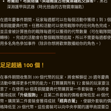
希爾妲‧地獄熔爐 <英雄難度古物寶庫鑰匙交換者>
：黑石
深淵護甲與武器（時光扭曲的古物寶庫鑰匙）
在週年慶事件期間，玩家每週都可以在每個活動中獲得 1 到 3 個
青銅龍慶典代幣。任務和活動可以使用戰隊中的任何角色完成，
並且會被計算進你的戰隊每週可以獲得的代幣數量（可在戰隊間
轉移）。完成的活動會在整個戰隊間追蹤，所以不需要每週都使
用多名角色參加事件（除非你想將歡樂散播給你的角色。）
足足超過 100 個！
在事件期間收集到 100 個代幣的玩家，將會解鎖從 20 週年慶典
活動中獲得更多代幣的能力。打算購買所有 T2 套裝的玩家要注
意了。在使用 60 個青銅龍慶典代幣購買第一件套裝後，你將會
獲得成就
「升級服飾」
，且第二件套裝的價格會降低至 40 個代
幣。購買第二件套裝會獲得成就
「經典衣著」
，使額外套裝的價
格降低至 20 個代幣。這些套裝可以向中央亭閣的護甲商提蕾亞