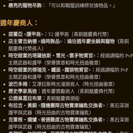
磨亮的寵物吊飾
：「可以和戰寵訓練師兌換物品。」
週年慶商人：
提蕾亞 <護甲商>：
T2 護甲商（青銅龍慶典代幣）
店主雷吉納德 <過時飾品>：過往週年慶坐騎與寵物（
青銅
龍慶典代幣商人）
時空錯置的塔薩迪斯‧雪光 <雷矛物資官>：
經過調幅的 PvP
主題武器和護甲（榮譽獎章和時光扭曲徽章）
時空錯置的傑瑞克‧鐵面 <霜狼物資官>：
經過調幅的 PvP
主題武器和護甲（榮譽獎章和時光扭曲徽章）
波巴多姆：
艾澤拉斯時光漫遊商人（時光扭曲徽章）
歷史學家馬迪：
週年慶獎勵商人（青銅龍慶典代幣）
公證員葛拉布萊：
青銅龍慶典頭銜
布拉吉‧黃銅 <隨機團隊古物寶庫鑰匙交換者>
：黑石深淵
護甲與武器（時光扭曲的古物寶庫鑰匙）
克雷根‧燼爐 <普通難度古物寶庫鑰匙交換者>
：黑石深淵
護甲與武器（時光扭曲的古物寶庫鑰匙）