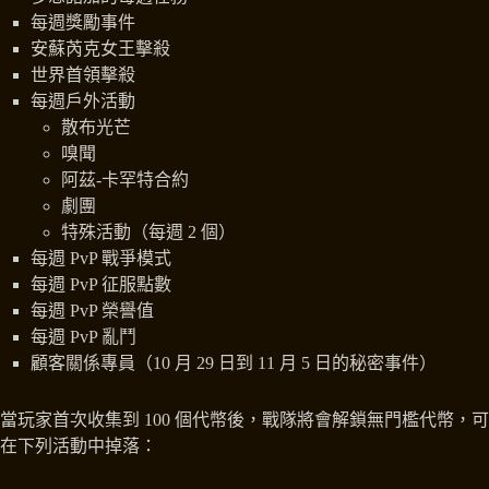
每週獎勵事件
安蘇芮克女王擊殺
世界首領擊殺
每週戶外活動
散布光芒
嗅聞
阿茲-卡罕特合約
劇團
特殊活動（每週 2 個）
每週 PvP 戰爭模式
每週 PvP 征服點數
每週 PvP 榮譽值
每週 PvP 亂鬥
顧客關係專員（10 月 29 日到 11 月 5 日的秘密事件）
當玩家首次收集到 100 個代幣後，戰隊將會解鎖無門檻代幣，可
在下列活動中掉落：