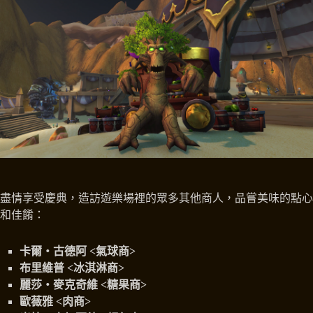
盡情享受慶典，造訪遊樂場裡的眾多其他商人，品嘗美味的點心
和佳餚：
卡爾‧古德阿 <氣球商>
布里維普 <冰淇淋商>
麗莎‧麥克奇維 <糖果商>
歐薇雅 <肉商>