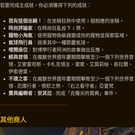
若要完成主成就，你必須獲得下列的成就：
我有這個坐騎！
：在坐騎狂熱中使用 1 個相應的坐騎。
時尚評論家
：在時尚狂亂投下 1 票。
寵物小淘氣
：使用寵物偽裝器變成你的寵物並探索區域。
氣球飛行員
：搭乘其中一種節慶氣球。
喧鬧座位
：對博學行者阿洲的故事做出反應。
經典首領
：在魔獸世界週年慶期間擊敗至少一個下列世界首
領 - 艾索雷苟斯、卡札克領主、雷索、艾莫莉絲、泰拉爾、
伊索德雷。
不速之客
：在魔獸世界週年慶期間擊敗至少一個下列世界首
領 - 厄運行者、憤怒之煞、『石之看守者』亞夏梵
寶典編輯者：安其拉
- 完成「克羅米的寶典」事件。
其他商人