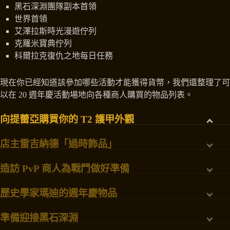
黑石深淵團隊副本首領
世界首領
艾澤拉斯時光漫遊佇列
克羅米寶典佇列
科爾拉克復仇之地每日任務
現在你已經知道該參加哪些活動才能獲得貨幣，我們還整理了可
以在 20 週年慶活動場地向各種商人購買的物品列表。
向提蕾亞購買你的 T2 護甲外觀
店主雷吉納德「過時飾品」
造訪 PvP 商人為戰鬥做好準備
歷史學家瑪迪的週年慶物品
準備迎接黑石深淵