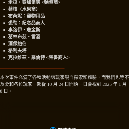
米拉‧泰加爾德 <麵包商>
蘋枝（水果商）
布芮妮：寵物用品
裘勒：紀念品商人
李洛伊‧詹金斯
葛林布茲‧雷酒
酒保鮑伯
格利夫塔
克拉維茲‧羅倫特 <禁書商人>
本次事件充滿了各種活動讓玩家親自探索和體驗，而我們也等不
及要和各位玩家一起從 10 月 24 日開始一日慶祝到 2025 年 1 月
8 日。