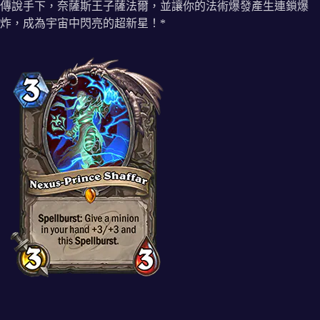
傳說手下，奈薩斯王子薩法爾，並讓你的法術爆發產生連鎖爆
炸，成為宇宙中閃亮的超新星！*