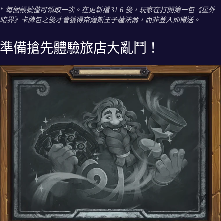
* 每個帳號僅可領取一次。在更新檔 31.6 後，玩家在打開第一包《星外
暗界》卡牌包之後才會獲得奈薩斯王子薩法爾，而非登入即贈送。
準備搶先體驗旅店大亂鬥！