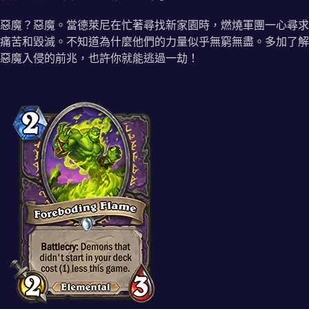
惡魔？惡魔。當德萊尼在忙著尋找新家園時，燃燒軍團一心尋求
痛苦和毀滅。不知道為什麼他們的力量似乎無窮無盡。多加了解
惡魔入侵的前兆，也許你就能逃過一劫！