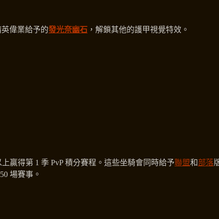
用精英偉業給予的
發光奈幽石
，解鎖其他的護甲視覺特效。
以上贏得第 1 季 PvP 積分賽程。這些坐騎會同時給予
聯盟
和
部落
50 場賽事。