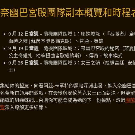
奈幽巴宮殿團隊副本概覽和時程
9 月 12 日當週
– 隨機團隊區域 1：爬蛛城垛（『吞噬者』烏格
血縛之懼 | 蘇芮基隊長錫克朗）、普通、英雄
9 月 19 日當週
– 隨機團隊區域 2：奈幽巴宮殿的秘密（菈夏南
公主奇維扎 | 幼蛛扭曲者歐維納斯）、傳奇、故事模式
9 月 26 日當週
– 隨機團隊區域 3：女王之殞（絲綢宮廷 | 
王）
集結你的盟友，向著阿茲-卡罕特的黑暗深淵出發，進入奈幽巴
名全新首領展開激戰，在最後與安蘇芮克女王正面對決，但要留
編織的糾纏蛛網…否則你可能會成為她的下一份餐點。透過
團隊
覽
深入瞭解更多細節。