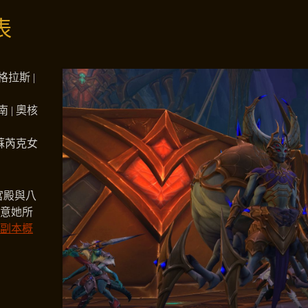
表
拉斯 |
 | 奧核
安蘇芮克女
宮殿與八
意她所
副本概