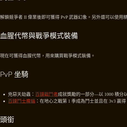
解鎖競爭者 II 偉業後即可獲得 PvP 武器幻象。另外還可以使
血腥代幣與戰爭模式裝備
現在可獲得血腥代幣，用來購買戰爭模式裝備。
PvP 坐騎
兇惡天劫蟲：
百鍊戰鬥者
成就獎勵的一部分—以 1000 積分
百鍊鬥士魔蝠
：在地心之戰第 1 季成為鬥士並且在 3v3 贏得 
頭銜