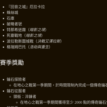
『回音之城』厄拉卡拉
蛛絲城
石庫
破曉者號
特那希迷霧（
暗影之境
）
死靈戰地（
暗影之境
）
波拉勒斯圍城戰（
決戰艾澤拉斯
）
格瑞姆巴托（
浩劫與重生
）
賽季獎勵
鑰石探險者
在地心之戰第一季期間，於時間限制內完成一個傳奇鑰
鑰石征服者
頭銜：淬鍊者
在地心之戰第一季期間獲得至少 2000 點的傳奇鑰