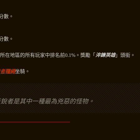
石分數。
石分數。
所在地區的所有玩家中排名前0.1%。獎勵「
淬鍊英雄
」頭銜。
者韁繩
坐騎。
天銳者是其中一種最為兇惡的怪物。