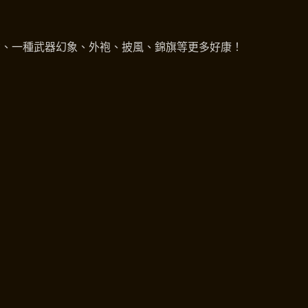
獎勵、一種武器幻象、外袍、披風、錦旗等更多好康！