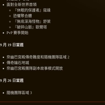
面對全新世界首領
『休眠的保護者』寇達
恐懼聚合體
『無底深海怪物』舒萊
『破碎山脈』歐爾塔
PvP 賽季開始
9 月 19 日當週
奈幽巴宮殿傳奇難度和隨機團隊區域 2
傳奇鑰石地城
奈幽巴宮殿團隊副本故事模式開放
9 月 26 日當週
隨機團隊區域 3