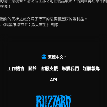
的物品給覆蓋。請記得在那之前把物品取出，否則就再也拿不回
來囉！
願你的天梯之旅充滿了待宰的惡魔和豐厚的戰利品。
-《暗黑破壞神 II：獄火重生》團隊