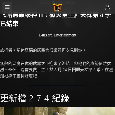
Diablo II: Resurrected
《暗黑破壞神 II：獄火重生》天梯第 8 季
已結束
Blizzard Entertainment
旅行者，聖休亞瑞的居民會很樂意再次見到你。
無數的惡魔在你的武器之下迎來了終結，但他們的攻勢依然猛
烈。聖休亞瑞需要救世主！
於 8 月 24 日回歸
天梯第 8 季，在烈
焰地獄中盡情肆虐吧！
更新檔 2.7.4 紀錄