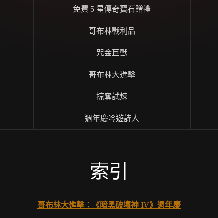
免費 5 星傳奇寶石贈禮
哥布林戰利品
咒金巨獸
哥布林大進擊
掠奪試煉
週年慶吟遊詩人
索引
哥布林大進擊：《暗黑破壞神 IV》週年慶