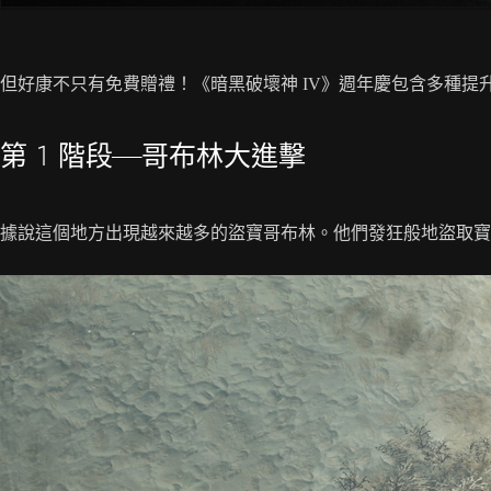
但好康不只有免費贈禮！《暗黑破壞神 IV》週年慶包含多種提
第 1 階段——哥布林大進擊
據說這個地方出現越來越多的盜寶哥布林。他們發狂般地盜取寶