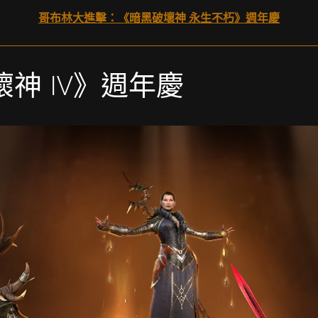
哥布林大進擊：《暗黑破壞神 永生不朽》週年慶
神 IV》週年慶