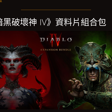
首
暗黑破壞神 IV》資料片組合包