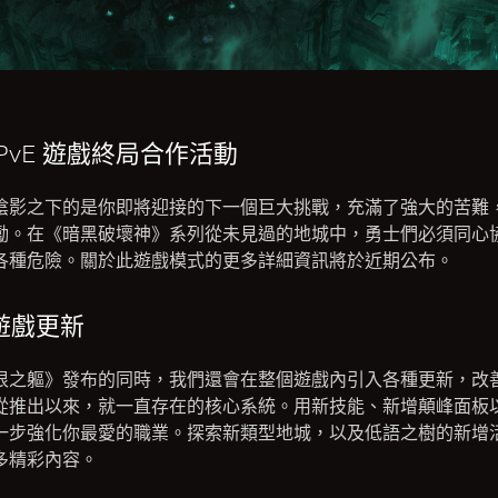
PvE 遊戲終局合作活動
陰影之下的是你即將迎接的下一個巨大挑戰，充滿了強大的苦難
勵。在《暗黑破壞神》系列從未見過的地城中，勇士們必須同心
各種危險。關於此遊戲模式的更多詳細資訊將於近期公布。
遊戲更新
恨之軀》發布的同時，我們還會在整個遊戲內引入各種更新，改
從推出以來，就一直存在的核心系統。用新技能、新增顛峰面板
一步強化你最愛的職業。探索新類型地城，以及低語之樹的新增
多精彩內容。