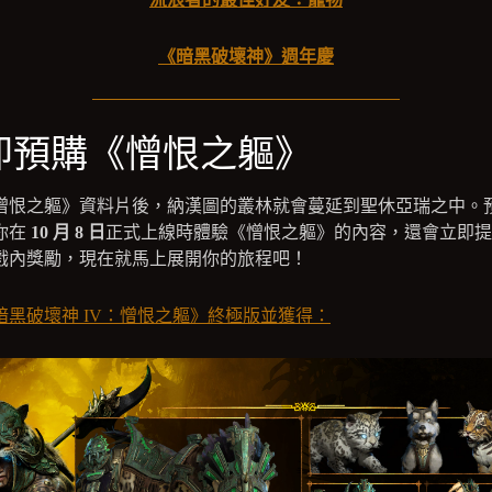
《暗黑破壞神》週年慶
即預購《憎恨之軀》
憎恨之軀》資料片後，納漢圖的叢林就會蔓延到聖休亞瑞之中。
你在
10 月 8 日
正式上線時體驗《憎恨之軀》的內容，還會立即提
戲內獎勵，現在就馬上展開你的旅程吧！
暗黑破壞神 IV：憎恨之軀》終極版並獲得：