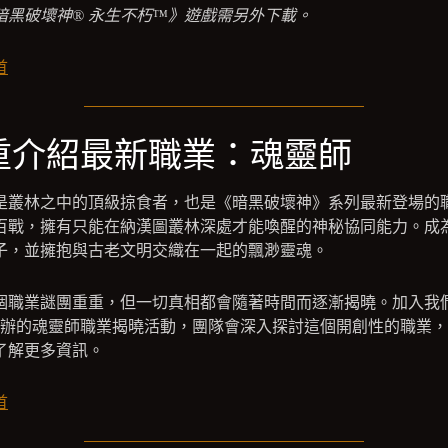
*《暗黑破壞神® 永生不朽™》遊戲需另外下載。
首
重介紹最新職業：魂靈師
是叢林之中的頂級掠食者，也是《暗黑破壞神》系列最新登場的
百戰，擁有只能在納漢圖叢林深處才能喚醒的神秘協同能力。成
子，並擁抱與古老文明交織在一起的飄渺靈魂。
個職業謎團重重，但一切真相都會隨著時間而逐漸揭曉。加入我
辦的魂靈師職業揭曉活動，團隊會深入探討這個開創性的職業，
了解更多資訊。
首