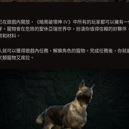
已在遊戲內開放，《暗黑破壞神 IV》中所有的玩家都可以擁有一
伴。寵物會在危險的聖休亞瑞世界中，扮演你值得信賴的好夥伴
幣和材料。
入就可以獲得遊戲內任務，解鎖角色的寵物。完成任務後，你就
犬類寵物艾席拉。