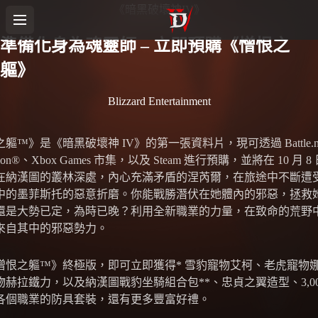
《暗黑破壞神IV》
準備化身為魂靈師 – 立即預購《憎恨之
軀》
Blizzard Entertainment
軀™》是《暗黑破壞神 IV》的第一張資料片，現可透過 Battle.n
tation®、Xbox Games 市集，以及 Steam 進行預購，並將在 10 月 
在納漢圖的叢林深處，內心充滿矛盾的涅芮爾，在旅途中不斷遭
中的墨菲斯托的惡意折磨。你能戰勝潛伏在她體內的邪惡，拯救
還是大勢已定，為時已晚？利用全新職業的力量，在致命的荒野
來自其中的邪惡勢力。
憎恨之軀™》終極版，即可立即獲得* 雪豹寵物艾柯、老虎寵物
物赫拉鐵力，以及納漢圖戰豹坐騎組合包**、忠貞之翼造型、3,00
各個職業的防具套裝，還有更多豐富好禮。