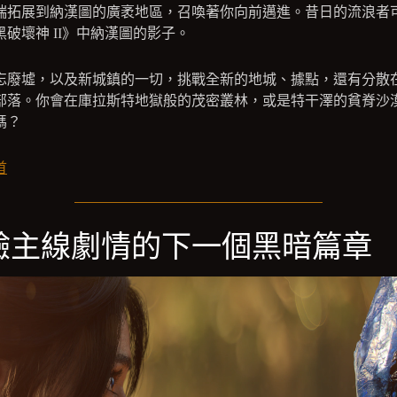
瑞拓展到納漢圖的廣袤地區，召喚著你向前邁進。昔日的流浪者
黑破壞神 II》中納漢圖的影子。
忘廢墟，以及新城鎮的一切，挑戰全新的地城、據點，還有分散
部落。你會在庫拉斯特地獄般的茂密叢林，或是特干澤的貧脊沙
嗎？
首
驗主線劇情的下一個黑暗篇章