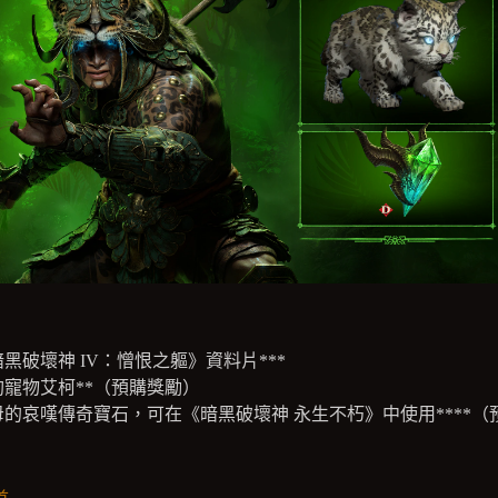
黑破壞神 IV：憎恨之軀》資料片***
豹寵物艾柯**（預購獎勵）
母的哀嘆傳奇寶石，可在《暗黑破壞神 永生不朽》中使用****（
）