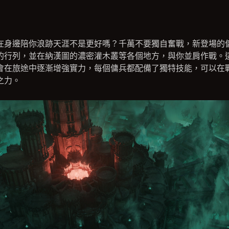
在身邊陪你浪跡天涯不是更好嗎？千萬不要獨自奮戰，新登場的
的行列，並在納漢圖的濃密灌木叢等各個地方，與你並肩作戰。
會在旅途中逐漸增強實力，每個傭兵都配備了獨特技能，可以在
之力。