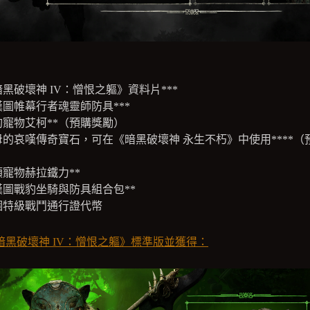
黑破壞神 IV：憎恨之軀》資料片***
漢圖帷幕行者魂靈師防具***
豹寵物艾柯**（預購獎勵）
母的哀嘆傳奇寶石，可在《暗黑破壞神 永生不朽》中使用****（
）
類寵物赫拉鐵力**
漢圖戰豹坐騎與防具組合包**
個特級戰鬥通行證代幣
暗黑破壞神 IV：憎恨之軀》標準版並獲得：