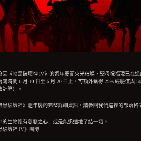
焰因《暗黑破壞神 IV》的週年慶而火光璀璨，聖母祝福現已在遊
灣時間 6 月 10 日至 6 月 20 日止，可額外獲得 25% 經驗值與 5
法計算）。
暗黑破壞神》週年慶的完整詳細資訊，請參閱我們這裡的部落格
中的生物懷有慈悲之心…或是能迅速地了結一切。
破壞神 IV》團隊