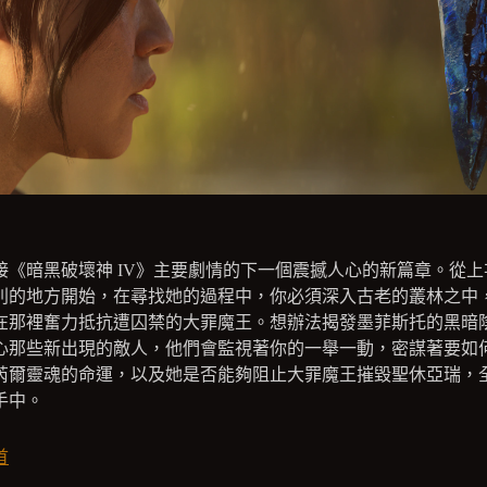
接《暗黑破壞神 IV》主要劇情的下一個震撼人心的新篇章。從上
別的地方開始，在尋找她的過程中，你必須深入古老的叢林之中
在那裡奮力抵抗遭囚禁的大罪魔王。想辦法揭發墨菲斯托的黑暗
心那些新出現的敵人，他們會監視著你的一舉一動，密謀著要如
芮爾靈魂的命運，以及她是否能夠阻止大罪魔王摧毀聖休亞瑞，
手中。
首