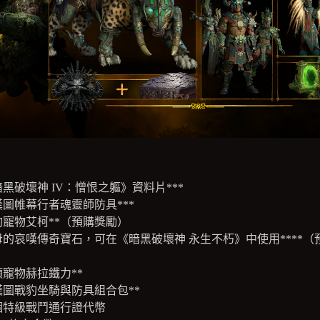
黑破壞神 IV：憎恨之軀》資料片***
漢圖帷幕行者魂靈師防具***
豹寵物艾柯**（預購獎勵）
母的哀嘆傳奇寶石，可在《暗黑破壞神 永生不朽》中使用****（
）
類寵物赫拉鐵力**
漢圖戰豹坐騎與防具組合包**
個特級戰鬥通行證代幣