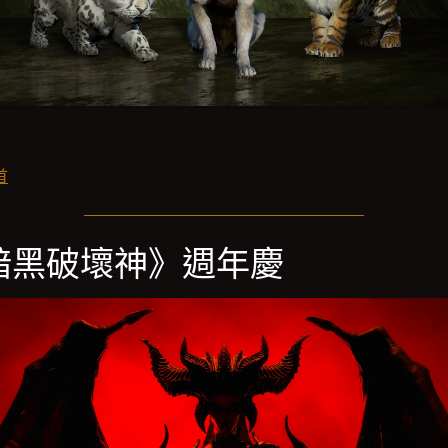
首
暗黑破壞神》週年慶