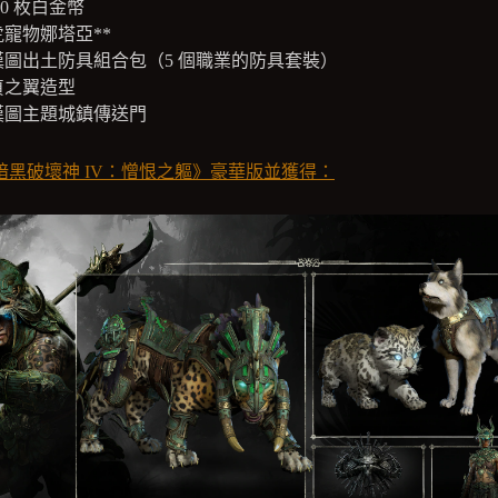
000 枚白金幣
虎寵物娜塔亞**
漢圖出土防具組合包（5 個職業的防具套裝）
貞之翼造型
漢圖主題城鎮傳送門
暗黑破壞神 IV：憎恨之軀》豪華版並獲得：