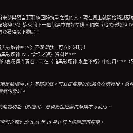
尚未參與預言莉莉絲回歸抗爭之役的人，現在馬上就開始消滅惡
破壞神 IV》迎來的下一個新篇章做好準備。預購《暗黑破壞神 I
包並獲得以下物品：
黑破壞神® IV》基礎遊戲 – 可立即遊玩！
黑破壞神 IV：憎恨之軀》資料片***
母的哀嘆傳奇寶石，可在《暗黑破壞神 永生不朽》中使用****（
）
《暗黑破壞神 IV》基礎遊戲。可立即使用的物品會在購買後，當
遊戲內發送。
騎或寵物功能（如適用）必須先在遊戲內解鎖才可使用。
《憎恨之軀》於 2024 年 10 月 8 日上線時即可使用。