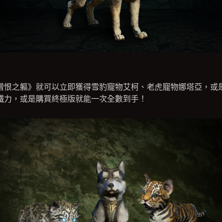
憎恨之軀》就可以立即獲得雪豹寵物艾柯、老虎寵物娜塔亞，或
鐵力，或是購買終極版就能一次全數到手！