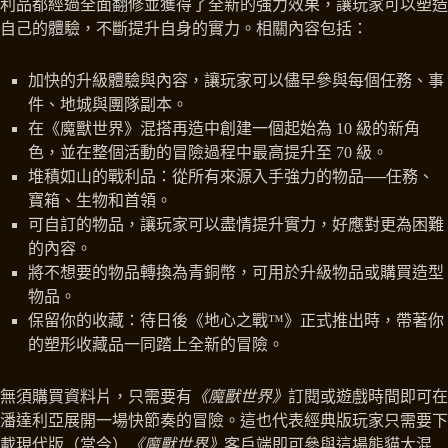
利品都經過全面翻修並獲得了全新的強力效果，讓玩家可以塑造
自己的體驗，不斷提升自身的實力。相關內容包括：
加快的升級體驗與內容，讓玩家可以儘早參與每個任務、事
件、地城與團隊副本。
在《魔獸世界》混搭再造中創建一個起始為 10 級的新角
色，並在整個活動的冒險過程中最高提升至 70 級。
堆積如山的戰利品：從所有來源入手強力的物品──任務、
寶箱、生物和首領。
可自訂的物品，讓玩家可以盡情提升實力，好應對更為困難
的內容。
將不想要的物品轉換為青銅幣，可用於升級物品或購買造型
物品。
保留你的收藏：待日後《地心之戰™》正式推出時，帶著你
的塑形收藏品一同踏上全新的冒險。
無須購買資料片，只需要有
《魔獸世界》
訂閱或遊戲時間即可在
潘達利亞展開一場快節奏的冒險。這也代表經典版玩家只需要下
載現代版（當今）
《魔獸世界》
客戶端即可參與這場熊貓大混