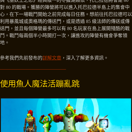
與《巫妖王之怒》經典版™的冬握湖類似，托巴拉德將會是 80
對 80 的戰場。獲勝的陣營將可以進入托巴拉德半島上的集會中
心，在下一場戰鬥開始之前完成每日任務。想前往托巴拉德可以
利用暴風城或奧格瑪的傳送門，或是透過 85 級法師的傳送或傳
送門，並且每個陣營最多可以有 80 名玩家在島上展開殘酷的戰
鬥。戰鬥每兩個半小時開打一次，讓進攻的陣營有機會爭奪領
地。
參考我們先前發布的
詳解文章
，深入了解更多資訊。
使用魚人魔法活蹦亂跳