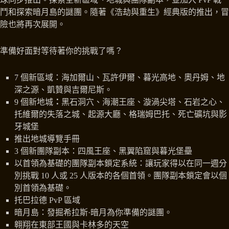
鬥和探索暗月島的謎團。隨著《浩劫與重生》經典版的推出，冒
險也將再次展開。
準備好面對等待著你的挑戰了嗎？
7 個新區域：海加爾山、瓦許伊爾、暮光高地、奧丹姆、地
深之源、凱贊與吉爾尼斯。
9 個新地城
：
黑石洞穴、海潮王座、漩渦尖塔、石岩之心、
托維爾的失落之城、起源大廳、格瑞姆巴托、死亡礦坑與影
牙城堡
推出地城導覽手冊
3 個新團隊副本：四風王座、黑翼陷窟與暮光堡壘
以首領為基礎的團隊副本鎖定系統：讓玩家得以在同一週分
別挑戰 10 人或 25 人版本的各個首領。團隊副本鎖定會以個
別首領為基礎。
托巴拉德 PvP 區域
暗月島：發掘希拉斯·暗月為你準備的謎團。
翱翔在東部王國與卡林多的天空