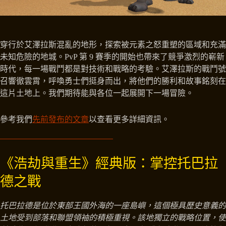
穿行於艾澤拉斯混亂的地形，探索被元素之怒重塑的區域和充滿
未知危險的地城。PvP 第 9 賽季的開始也帶來了競爭激烈的嶄新
時代，每一場戰鬥都是對技術和戰略的考驗。艾澤拉斯的戰鬥號
召響徹雲霄，呼喚勇士們挺身而出，將他們的勝利和故事銘刻在
這片土地上。我們期待能與各位一起展開下一場冒險。
參考我們
先前發布的文章
以查看更多詳細資訊。
《浩劫與重生》經典版：掌控托巴拉
德之戰
托巴拉德是位於東部王國外海的一座島嶼，這個極具歷史意義的
土地受到部落和聯盟領袖的積極重視。該地獨立的戰略位置，使