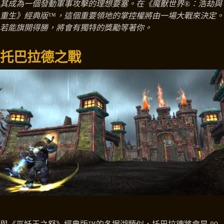
其成為一個發動軍事攻擊的理想要塞。在《魔獸世界®：浩劫與
重生》經典版™，這個重要領地的掌控權將由一場大戰來決定。
若能旗開得勝，將會有獨特的獎勵等著你。
托巴拉德之戰