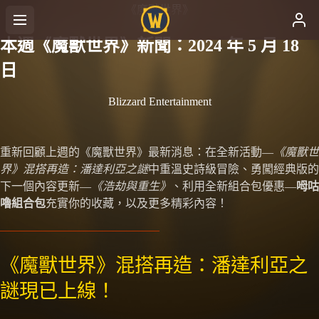
《魔獸世界》
本週《魔獸世界》新聞：2024 年 5 月 18
日
Blizzard Entertainment
重新回顧上週的《魔獸世界》最新消息：在全新活動—
《魔獸世
界》混搭再造：潘達利亞之謎
中重溫史詩級冒險、勇闖經典版的
下一個內容更新—
《浩劫與重生》
、利用全新組合包優惠—
呣咕
嚕組合包
充實你的收藏，以及更多精彩內容！
《魔獸世界》混搭再造：潘達利亞之
謎現已上線！