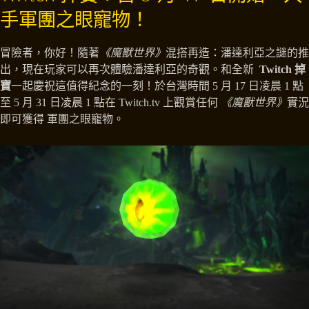
手軍團之眼寵物！
冒險者，你好！隨著
《魔獸世界》
混搭再造：潘達利亞之謎的推
出，現在玩家可以再次體驗潘達利亞的奇觀。和全新
Twitch 掉
寶
一起慶祝這值得紀念的一刻！於台灣時間 5 月 17 日凌晨 1 點
至 5 月 31 日凌晨 1 點在 Twitch.tv 上觀賞任何
《魔獸世界》
實況
即可獲得 軍團之眼寵物。