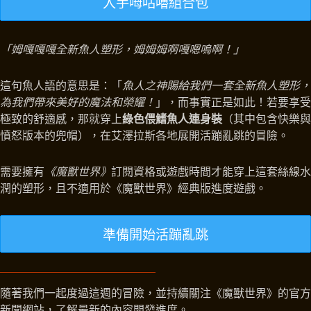
入手呣咕嚕組合包
「姆嘎嘎嘎全新魚人塑形，姆姆姆啊嘎嗯嗚啊！」
這句魚人語的意思是：「
魚人之神賜給我們一套全新魚人塑形，
為我們帶來美好的魔法和榮耀！
」，而事實正是如此！若要享受
極致的舒適感，那就穿上
綠色偎鰭魚人連身裝
（其中包含快樂與
憤怒版本的兜帽），在艾澤拉斯各地展開活蹦亂跳的冒險。
需要擁有
《魔獸世界》
訂閱資格或遊戲時間才能穿上這套絲線水
潤的塑形，且不適用於《魔獸世界》經典版進度遊戲。
準備開始活蹦亂跳
隨著我們一起度過這週的冒險，並持續關注《魔獸世界》的官方
新聞網站，了解最新的內容開發進度。