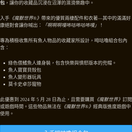
包
，讓你的收藏品沉浸在沼澤的濕滑樂趣中。
入手
《魔獸世界®》
帶來的優質兩棲配件和衣著—其中的滿滿好
康絕對會讓你喊出：
「啊啊啊嘎咘咕咘咕咘嘎」
！
專為積極收集所有魚人物品的收藏家所設計，呣咕嚕組合包內
含：
綠色偎鰭魚人連身裝，包含快樂與憤怒版本的兜帽。
魚人寶寶貝殼包
魚人變形器玩具
莫卡史卓莎寵物
此優惠到 2024 年 5 月 28 日為止，且需要購買
《魔獸世界》
訂閱
或遊戲時間。這些物品無法在
《魔獸世界®》
經典版進度遊戲中
使用。