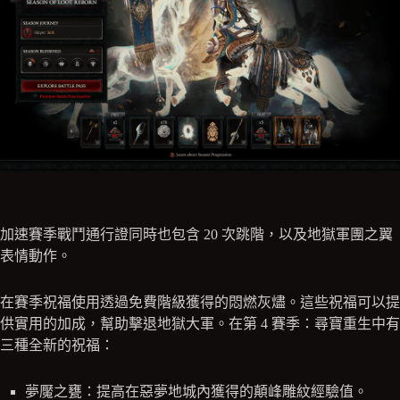
加速賽季戰鬥通行證同時也包含 20 次跳階，以及地獄軍團之翼
表情動作。
在賽季祝福使用透過免費階級獲得的悶燃灰燼。這些祝福可以提
供實用的加成，幫助擊退地獄大軍。在第 4 賽季：尋寶重生中有
三種全新的祝福：
夢魘之甕：提高在惡夢地城內獲得的顛峰雕紋經驗值。