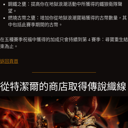
鋼鐵之甕：提高你在地獄浪潮活動中所獲得的鐵狼衛隊聲
望。
燃燒古幣之甕：增加你從地獄浪潮寶箱獲得的古幣數量，其
中包括此賽季期間的古幣。
在五種賽季祝福中獲得的加成只會持續到第 4 賽季：尋寶重生結
束為止。
返回頁首
從特潔爾的商店取得傳說織線