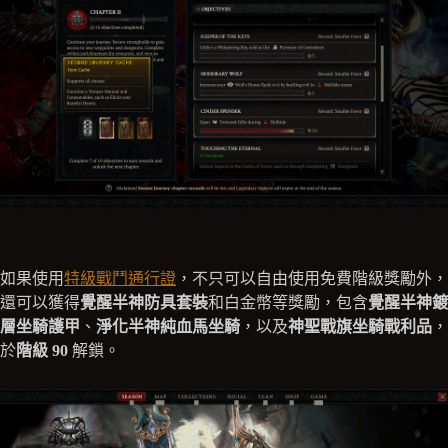
如果使用
特級戰鬥通行證
，不只可以自由使用免費階級獎勵外，
還可以獲得
覺醒半神防具套裝
和白金幣等獎勵，包含
覺醒半神鍍
層坐騎護甲
、
淨化半神純血馬坐騎
，以及
神聖戰旗坐騎戰利品
，
於
階級 90
解鎖。