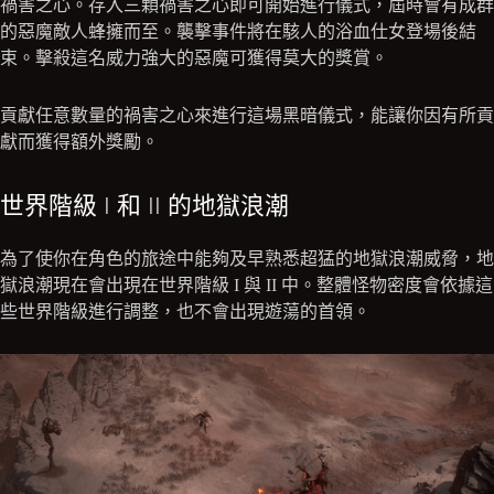
禍害之心。存入三顆禍害之心即可開始進行儀式，屆時會有成群
的惡魔敵人蜂擁而至。襲擊事件將在駭人的浴血仕女登場後結
束。擊殺這名威力強大的惡魔可獲得莫大的獎賞。
貢獻任意數量的禍害之心來進行這場黑暗儀式，能讓你因有所貢
獻而獲得額外獎勵。
世界階級 I 和 II 的地獄浪潮
為了使你在角色的旅途中能夠及早熟悉超猛的地獄浪潮威脅，地
獄浪潮現在會出現在世界階級 I 與 II 中。整體怪物密度會依據這
些世界階級進行調整，也不會出現遊蕩的首領。