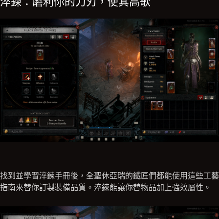
淬鍊：磨利你的刀刃，使其高歌
找到並學習淬鍊手冊後，全聖休亞瑞的鐵匠們都能使用這些工藝
指南來替你訂製裝備品質。淬鍊能讓你替物品加上強效屬性。