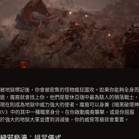
被地獄標記後，你會被密集的怪物瘋狂圍攻。如果你能夠全身而
退，魔裔就會找上你，他們是聖休亞瑞中最為駭人的殞落戰士，
現在則成為地獄中威力強大的使者。魔裔可以身兼《暗黑破壞神
IV》中的其中一種職業身分。在你啟動魔裔襲擊，或是你屈服
於強大的地獄大軍並遭到消滅後，你的威脅等級就會重置。
穢邪褻瀆：詛咒儀式