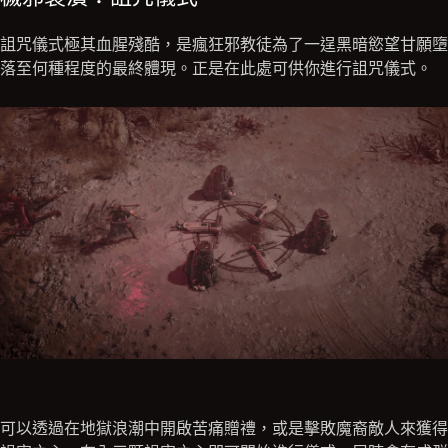
詛咒儀式極其血腥殘酷，是瘋狂邪教徒為了一逞黑暗慾望甘願墮
落至何種程度的最終體現。正是在此處可供你進行詛咒儀式。
可以透過在地獄浪潮中開啟苦痛贈禮，或是擊敗魔裔敵人來獲得