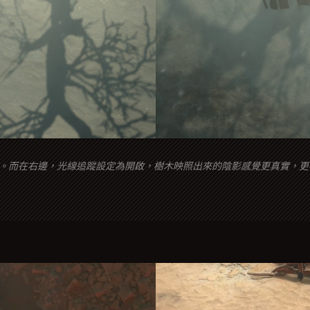
。而在右邊，光線追蹤設定為開啟，樹木映照出來的陰影感覺更真實，更