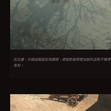
在左邊，光線追蹤設定為關閉，使陰影變得更加銳利且較不精準
柔和。