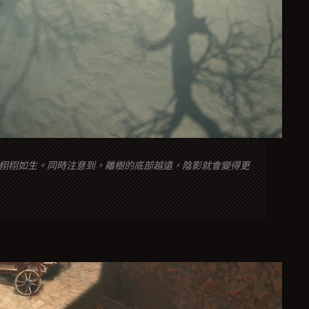
栩栩如生。同時注意到，離樹的底部越遠，陰影就會變得更