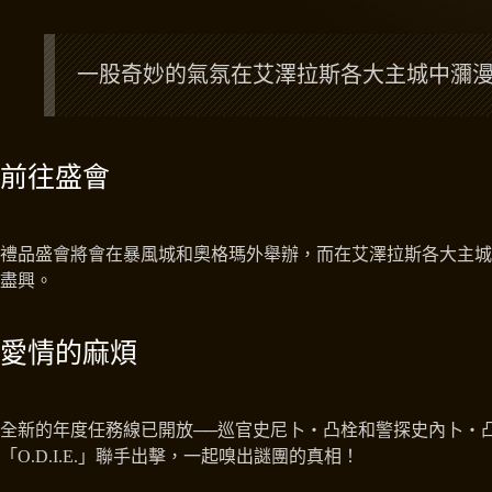
一股奇妙的氣氛在艾澤拉斯各大主城中瀰
前往盛會
禮品盛會將會在暴風城和奧格瑪外舉辦，而在艾澤拉斯各大主城
盡興。
愛情的麻煩
全新的年度任務線已開放──巡官史尼卜‧凸栓和警探史內卜‧
「O.D.I.E.」聯手出擊，一起嗅出謎團的真相！