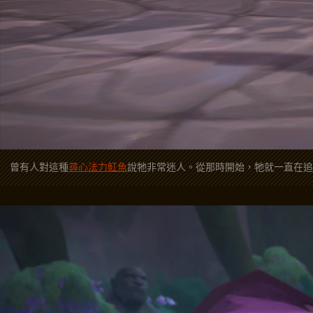
曾有人對這種
尋心法力魟魚
說牠非常迷人。從那時開始，牠就一直在追