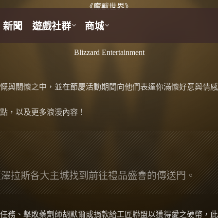
《魔獸世界》
Blizzard Entertainment
慨與關懷之中，並在節慶活動期間向他們表達你滿懷好意與情感
點，以及更多浪漫內容！
艾澤拉斯各大主城找到前往禮品盛會的傳送門。
成任務、擊敗藥劑師胡默爾或捐款給工匠聯盟以獲得愛之硬幣，