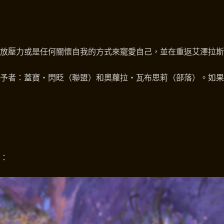
放壓力或是任何關懷自我的方式來寵愛自己，並在重返艾澤拉斯
給予者：蓋寶‧閃眨（聯盟）和奧蘿拉‧瓦布思莉（部落）。如
：