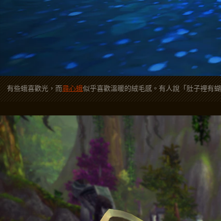
有些蛾喜歡光，而
尋心蛾
似乎喜歡溫暖的絨毛感。有人說「肚子裡有蝴