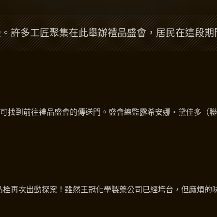
漫。許多工匠聚集在此舉辦禮品盛會，居民在這段期
可找到前往禮品盛會的傳送門。盛會總監露希安娜‧黛佳多（聯
凸栓再次出動探案！雖然王冠化學製藥公司已經垮台，但麻煩的