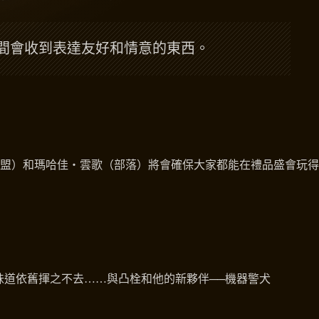
間會收到表達友好和情意的東西。
盟）和瑪哈佳‧雲歌（部落）將會確保大家都能在禮品盛會玩得
味道依舊揮之不去……與凸栓和他的新夥伴──機器警犬