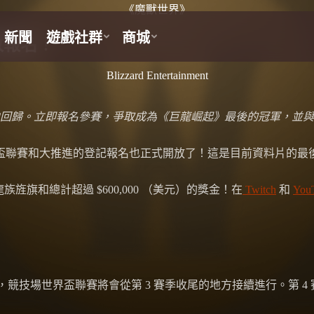
《魔獸世界》
放報名！
Blizzard Entertainment
賽季中回歸。立即報名參賽，爭取成為《巨龍崛起》最後的冠軍，並
競技場世界盃聯賽和大推進的登記報名也正式開放了！這是目前資料片
旌旗和總計超過 $600,000 （美元）的獎金！在
Twitch
和
You
後，競技場世界盃聯賽將會從第 3 賽季收尾的地方接續進行。第 4 賽季