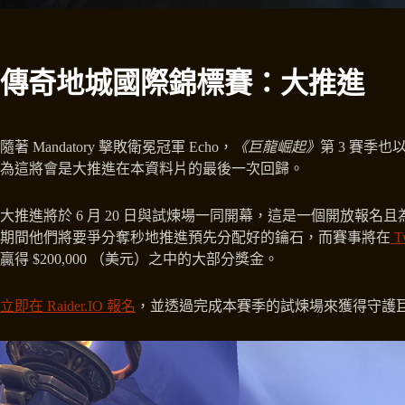
傳奇地城國際錦標賽：大推進
隨著 Mandatory 擊敗衛冕冠軍 Echo，
《巨龍崛起》
第 3 賽季
為這將會是大推進在本資料片的最後一次回歸。
大推進將於 6 月 20 日與試煉場一同開幕，這是一個開放報名
期間他們將要爭分奪秒地推進預先分配好的鑰石，而賽事將在
Tw
贏得 $200,000 （美元）之中的大部分獎金。
立即在 Raider.IO 報名
，並透過完成本賽季的試煉場來獲得守護