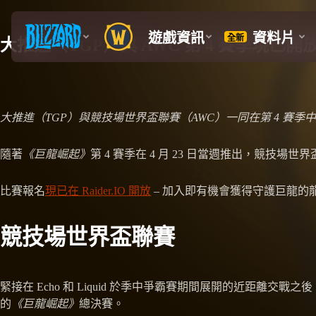
大推進（TGP）與 AWC 第 4 賽季現已開
大推進（TGP）與競技場世界盃聯賽（AWC）一同在第 4 
隨著
《巨龍崛起》
第 4 賽季在 4 月 23 日當週推出，
比賽報名
現已在 Raider.IO 開放
– 加入即有機會獲得守護巨龍的龍族
競技場世界盃聯賽
緊接在 Echo 和 Liquid 於季中爭霸賽期間展開的近距離交戰之
的
《巨龍崛起》
總決賽。