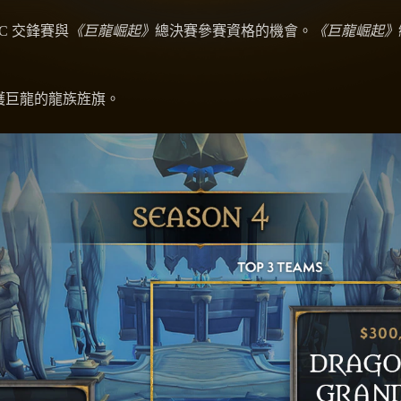
C 交鋒賽與
《巨龍崛起》
總決賽參賽資格的機會。
《巨龍崛起》
守護巨龍的龍族旌旗。