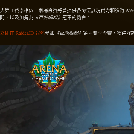
與第 3 賽季相似，兩場盃賽將會提供各隊伍展現實力和獲得 AW
配，以及加冕為
《巨龍崛起》
冠軍的機會。
立即在 Raider.IO 報名
參加
《巨龍崛起》
第 4 賽季盃賽，獲得