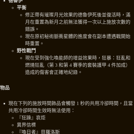
德魯伊
平衡
修正帶有璀璨月光效果的德魯伊死後並復活時，滿
月在重置為新月之前無法獲得一次以上施放次數的
錯誤。
現在原初秘術脈衝星體的進度會在副本遭遇戰開始
時重置。
野性戰鬥
現在受到強化喚能師的增益效果時，狂暴：狂亂和
燃燒狂亂（第 3 和第 4 賽季的套裝護甲 4 件加成）
造成的傷害會正確地紀錄。
物品
現在下列的施放時間飾品會觸發 1 秒的共用冷卻時間，且當
共用冷卻時間生效時無法使用：
『狂躁』哀炬
異界信標
『喚日者』貝羅洛斯