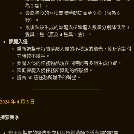
為 3 隻）。
最終階段的召喚間隔時間提高至 9 秒（原為 6
秒）。
最後階段生成的幼龍與逆鱗龍人數量分別降低至 3
隻與 1 隻（原為 4 隻與 2 隻）。
夢魘入侵
重新調整辛特蘭夢魘入侵的不穩定的幽光，使玩家對付
它時較不棘手。
夢魘入侵的任務物品現在同時間有多個生成位置。
降低夢魘入侵任務所獎勵的經驗值。
提高 50 級任務所賦予的聲望。
2024 年 4 月 5 日
探索賽季
修正與製皮的蠻皮外衣和武器鍛造師之道有關的問題