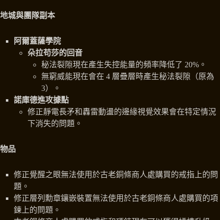
地城與團隊副本
阿爾蓋薩學院
朵拉苟莎的回音
秘法裂隙現在產生失控能量的頻率降低了 20%。
無窮威能現在會在 4 層疊層時產生秘法裂隙（原為
3）。
諾庫德進攻據點
修正靜電長矛和轟雷動盪的邊緣視覺效果會在特定情況
下消失的問題。
物品
修正覺醒之眼無法使用於古老銅條商人處購買的戒指上的問
題。
修正層列勳章鑲嵌裝置無法使用於古老銅條商人處購買的項
鍊上的問題。