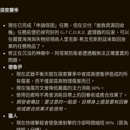
探索賽季
現在已完成「申請保固」任務、但在交付「搶救資源回收
機」任務前便扔掉完好的 G-7 C.O.R.E. 處理器的玩家，可以
在藏寶海灣與失物招領商人里克斯·希吉克斯對話來取回捨
棄的任務物品了。
修正在沉沒的神廟中，阿塔萊防衛者遭遇戰無法正確重置的
問題。
德魯伊
現在武器平衡天賦在探索賽季中會提高德魯伊造成的所
有傷害，而不僅是提高物理傷害而已。
現在強風符文會降低颶風的法力消耗 60%。
使用迅癒時不再會消耗目標上的回春術或癒合效果了。
開發者備註：要注意的一點是，目標身上還是要有回春
術或癒合效果才能使用。
獵人
現在快速擊殺會使急速射擊的冷卻時間縮短 80%（原為
縮短 2 分鐘）。