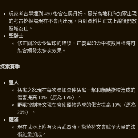
玩家考古學達到 450 後會在奧丹姆、暮光高地和海加爾出現
的考古挖掘場現在不會再出現，直到資料片正式上線後開放
區域為止。
聖騎士
修正關於命令聖印的錯誤，正義聖印命中複數目標時可
能會觸發太多次效果。
探索賽季
獵人
猛禽之怒現在每次疊加會使猛禽一擊和貓鼬撕咬造成的
傷害提高 10%（原為 15%）。
野獸控制符文現在會使寵物造成的傷害提高 10%（原為
20%）。
薩滿
現在武器上附有火舌武器時，燃燒符文會賦予大量的法
術能量加成。