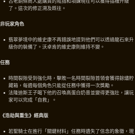
古老銅條商人處購買的戒指和項鍊現在可以獲得插槽升級
了。這次的修正溯及既往。
非玩家角色
翡翠夢境中的維史康不再錯誤地提到他們可以透過龍石來升
級你的裝備了。沃卓肯的維史康則維持不變。
任務
時間裂隙受到強化時，擊敗一名時間裂隙首領會獲得餘燼貯
藏箱，每週每個角色只能從任務中獲得一次獎勵。
法隆迪斯王子喝下他的召喚高蛋白奶昔並變得更強壯，讓玩
家可以完成「自救」。
《浩劫與重生》經典版
若聖騎士在進行「關鍵材料」任務時遺失了信念的象徵，現