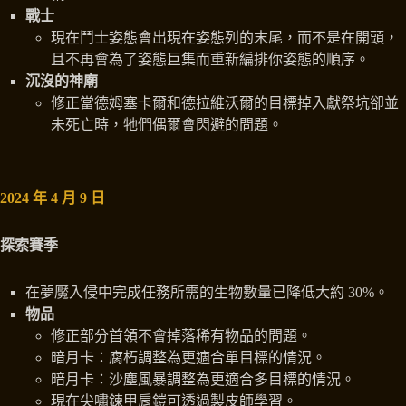
戰士
現在鬥士姿態會出現在姿態列的末尾，而不是在開頭，
且不再會為了姿態巨集而重新編排你姿態的順序。
沉沒的神廟
修正當德姆塞卡爾和德拉維沃爾的目標掉入獻祭坑卻並
未死亡時，牠們偶爾會閃避的問題。
2024 年 4 月 9 日
探索賽季
在夢魘入侵中完成任務所需的生物數量已降低大約 30%。
物品
修正部分首領不會掉落稀有物品的問題。
暗月卡：腐朽調整為更適合單目標的情況。
暗月卡：沙塵風暴調整為更適合多目標的情況。
現在尖嘯鍊甲肩鎧可透過製皮師學習。