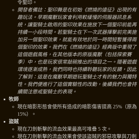
令聖印。
開發者備註：聖印舞是在初始《燃燒的遠征》出現的有
趣玩法。早期魔獸玩家會利用較緩慢的伺服器訊息系
統，讓聖騎士啟用的聖印效果在施放下一個聖印前能再
持續一小段時間。若聖騎士在下一次武器揮擊前完美施
加另一個聖印效果，就能有效地於同一時間短暫獲得兩
個聖印的效果。我們在《燃燒的遠征》經典版中重現了
這個遊戲風格，在其他版本的原版魔獸（包括探索賽
季）中，也是玩家很常敲碗推出的項目之一。隨著遊戲
環境逐漸成熟，我們同時也持續聆聽玩家的反饋，因此
了解到：這是在魔獸早期遊玩聖騎士才有的魅力與獨特
性。我們便進行了這個實驗性的改動，後續我們也會持
續關注懲戒聖騎士的表現。
牧師
現在暗影形態會使所有造成的暗影傷害提高 25%（原為
15%）。
盜賊
現在刀劍斬擊的流血效果最高可堆疊 5 次。
現在刀劍斬擊的流血效果會使該盜賊的邪惡攻擊與刀劍