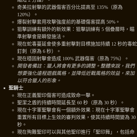
奇美拉射擊的武器傷害百分比提高至 135%（原為
120%）。
爆裂射擊套用攻擊強度前的基礎傷害提高 50%。
狙擊訓練有額外的新效果：狙擊訓練有 5 個疊層時，瞄
準射擊會是瞬發施法。
現在蛇毒蔓延會使多重射擊對目標施加持續 12 秒的毒蛇
釘刺（原為 6 秒）。
現在穩固射擊會造成 100% 武器傷害（原為 75%）。
開發者備註：獵人將會有更多的調整。整體來說，我們
想要強化遠程遊戲風格，並降低近戰風格的效益，來加
以符合獵人的形象。
聖騎士
現在正義聖印傷害可造成致命一擊。
聖潔之盾的持續時間延長至 60 秒（原為 30 秒）。
現在十字軍聖擊會有一個額外效果：現在十字軍聖擊會
重置所有目標上生效的審判效果，使其持續時間變為 30
秒。
現在殉難聖印可以與其他聖印進行「聖印舞」，包括命