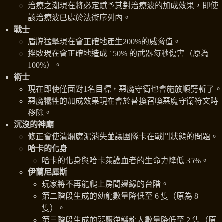
治療之潮現在將必定賦予其對治療波的加成效果，即使
該治療波已處於法術序列內。
戰士
盾牌猛擊現在會正確地產生200%的威脅值。
挫敗現在會正確地造成 150% 的武器每秒傷害（原為
100%）。
術士
現在即使僅面對1名目標，惡魔守衛也會施放順劈斬了。
惡魔犧牲的加成效果現在會於替換召喚惡魔守衛符文時
移除。
沉沒的神廟
修正會使潰爛腐泥消失並讓團隊卡在戰鬥狀態的問題。
哈卡的化身
哈卡的化身與哈卡萊護血者的生命力降低 35%。
伊蘭尼庫斯
玩家將不再能爬上房間邊緣的台階。
第二階段生成的幼龍數量降低至 6 隻（原為 8
隻）。
第三階段生成的夢魘逆鱗龍人數量降低至 2 隻（原