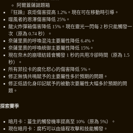
阿爾蓋薩謎題箱
『狂躁』哀炬傷害提高 1.2%。現在可在移動時引導。
噬風者的恩澤傷害降低 25%。
龍火炸彈箱傷害降低 15%。現在靈光一閃每 2 秒只能觸發一
次（原為 0.74 秒）。
奈薩里奧的呼喚混沌主要屬性降低 6.4%。
奈薩里奧的呼喚統御主要屬性降低 15%。
現在奈木的崩壞紡錘會觸發 1 秒的共用冷卻時間（原為 1.5
秒）。
所有菲拉卡的腐化怒心的傷害降低 5%。
修正無情共鳴賦予的主要屬性多於預期的問題。
修正低語化身印記賦予的被動次要屬性大幅多於預期的問
題。
探索賽季
暗月卡：蔓生的觸發機率提高至 10%（原為 5%）。
現在暗月卡：腐朽可以由遠程攻擊和技能觸發。