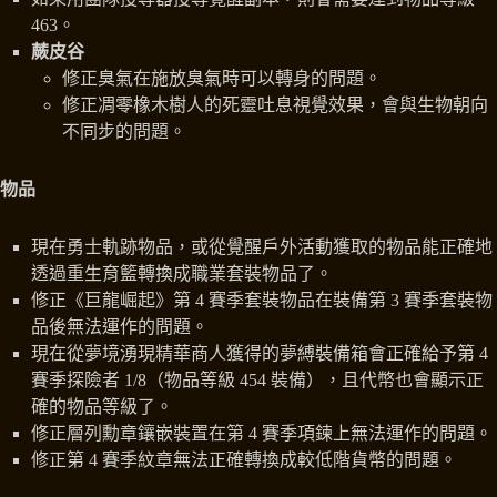
463。
蕨皮谷
修正臭氣在施放臭氣時可以轉身的問題。
修正凋零橡木樹人的死靈吐息視覺效果，會與生物朝向
不同步的問題。
物品
現在勇士軌跡物品，或從覺醒戶外活動獲取的物品能正確地
透過重生育籃轉換成職業套裝物品了。
修正《巨龍崛起》第 4 賽季套裝物品在裝備第 3 賽季套裝物
品後無法運作的問題。
現在從夢境湧現精華商人獲得的夢縛裝備箱會正確給予第 4
賽季探險者 1/8（物品等級 454 裝備），且代幣也會顯示正
確的物品等級了。
修正層列勳章鑲嵌裝置在第 4 賽季項鍊上無法運作的問題。
修正第 4 賽季紋章無法正確轉換成較低階貨幣的問題。