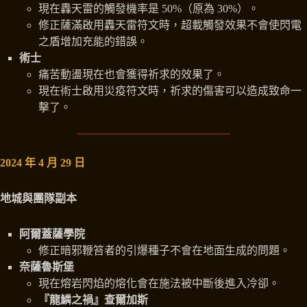
現在轟天雷的觸發機率是 50%（原為 30%）。
修正薩滿啟用轟天雷符文時，超載觸發效果不會使閃電
之盾增加充能的錯誤。
術士
痛苦動盪現在也會獲得祈求的效果了。
現在術士啟用災疫符文時，祈求的傷害可以造成致命一
擊了。
2024 年 4 月 29 日
地城與團隊副本
阿爾蓋薩學院
修正暗邪鞭笞者的引爆種子不會在地面生成的問題。
奈薩魯斯堡
現在熔岩閃焰的熔化會在施法被中斷後進入冷卻。
『龍鱗之禍』查爾加斯