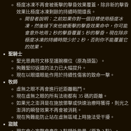
極度冰凍不再會被衝擊的擊昏效果覆蓋，除非新的擊昏
效果比極度冰凍剩餘的持續時間還長。
開發者說明：之前如果你對一個目標使用極度冰
凍，然後接下來他被衝擊的擊昏效果命中，你可能
會意外地用 2 秒的擊昏覆蓋 5 秒的擊昏。現在除非
極度冰凍的持續時間少於 2 秒，否則你不能覆蓋它
的效果。
聖騎士
聖光恩典符文移至護腕欄位（原為頭盔）。
殉難聖印返還的法力已大幅提升。
現在以眼還眼能作用於持續性傷害的致命一擊。
牧師
虛無之眼不再會進行近距離戰鬥。
現在虛無之眼的所有法術都有 35 碼的距離。
如果光之澎湃是在施放懲擊或快速治療時獲得，則光之
澎湃的瞬發效果不再會被消耗。
現在殉難能防止站在虛無區域上時施法受干擾。
盜賊