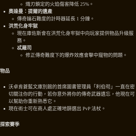
熾刃鎖定的火焰傷害降低 25%。
奧達曼：提爾的遺產
傳奇鑰石難度的計時器延長 1 分鐘。
洪荒化身牢獄
現在庫佐斯會在洪荒化身牢獄中向玩家提供物品升級服
務。
忒羅司
修正傳奇難度下的爆炸效應會擊中寵物的問題。
物品
沃卓肯蒼藍文庫別館的首席圖書管理員「利伯苟」一直在密
切關注你的行動，若你意外將你的傳奇武器遺忘，他現在可
以幫助你重新熟悉它。
現在術士可在商人處正確地篩選出 PvP 法杖。
探索賽季