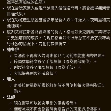
獲得沒有加成的血液。
現在當玩家進入或離開夢魘入侵傳送門時，將會獲得無榮譽
目標效果。
現在彩虹產生裝置應會顯示給食人妖、牛頭人、夜精靈和其
他種族。
感謝艾澤拉斯各路冒險者的努力，格瑞茲沃克防禦工業取得
了史無前例的成長，而現在格里茲比很樂意在不要求英雄執
行任務的情況下，為他們提供符文。
德魯伊
星湧術不再會因為清晰預兆而消耗節能施法的效果。
碎顱猛擊符文移至手部欄位（原為腿部欄位）。
割裂符文移至腿部欄位（原為手部）。
大幅提高割裂的威脅值。
獵人
奇美拉射擊刷新毒蛇釘刺時不再使其每次傷害降低 1
點。
法師
現在衝擊可以被炎甲術的傷害觸發。
極度冰凍不再會對暫時免疫昏迷的玩家造成傷害。