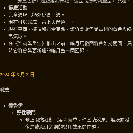
妖王之怒》是正確的表現，但在《浩劫與重生》不是。
節慶活動
兒童週現已額外延長一週。
現在可以完成「乘上火箭道」。
現在奎苟‧擺頂和布雷克斯‧爆竹會販售兒童週的黃色與綠
色氣球。
在《浩劫與重生》推出之前，暗月馬戲團將會維持關閉，屆
時它將會與更新過的暗月島一同回歸。
2024 年 5 月 3 日
職業
德魯伊
野性戰鬥
修正悶燃狂亂（第 4 賽季 2 件套裝效果）無法觸發
像是戴恩娜之選的徽印效果的問題。