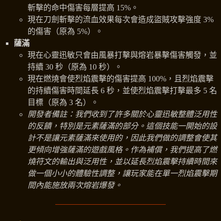
斬擊的命中傷害每層提高 15%。
現在刀劍斬擊的流血效果每次會造成盜賊攻擊強度 3%
的傷害（原為 5%）。
薩滿
現在心靈迅敏只會由風暴打擊與熔岩暴擊傷害觸發，並
持續 30 秒（原為 10 秒）。
現在燃燒會使烈焰震擊的傷害提高 100%，且烈焰震擊
的持續傷害時間延長 6 秒，並使烈焰震擊打擊最多 5 名
目標（原為 3 名）。
開發者備註：我們收到了許多關於心靈迅敏整體泛用性
的反饋，特別是元素薩滿的部分。這個技能一開始的設
計不是讓元素薩滿來使用的，因此我們做的調整會使其
更傾向增強薩滿的遊戲風格。作為補償，我們提高了燃
燒符文的輸出與泛用性，並以延長烈焰震擊持續時間來
做一個小小的體驗性調整，讓玩家能在單一烈焰震擊期
間內能施放兩次熔岩爆發。