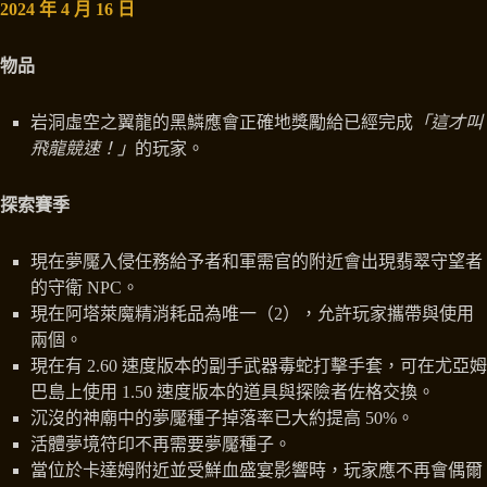
2024 年 4 月 16 日
物品
岩洞虛空之翼龍的黑鱗應會正確地獎勵給已經完成
「這才叫
飛龍競速！」
的玩家。
探索賽季
現在夢魘入侵任務給予者和軍需官的附近會出現翡翠守望者
的守衛 NPC。
現在阿塔萊魔精消耗品為唯一（2），允許玩家攜帶與使用
兩個。
現在有 2.60 速度版本的副手武器毒蛇打擊手套，可在尤亞姆
巴島上使用 1.50 速度版本的道具與探險者佐格交換。
沉沒的神廟中的夢魘種子掉落率已大約提高 50%。
活體夢境符印不再需要夢魘種子。
當位於卡達姆附近並受鮮血盛宴影響時，玩家應不再會偶爾