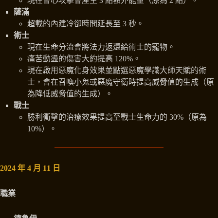
現在會心攻擊會產生 3 點額外能量（原為 2 點）。
薩滿
超載的內建冷卻時間延長至 3 秒。
術士
現在生命分流會將法力返還給術士的寵物。
痛苦動盪的傷害大約提高 120%。
現在啟用惡魔化身效果並點選惡魔學識大師天賦的術
士，會在召喚小鬼或惡魔守衛時提高威脅值的生成（原
為降低威脅值的生成）。
戰士
勝利衝擊的治療效果提高至戰士生命力的 30%（原為
10%）。
2024 年 4 月 11 日
職業