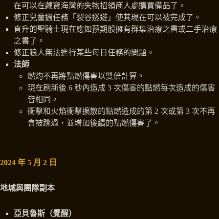
在可以在藏寶海灣的失物招領商人處購買備品了。
修正兒童週任務「裂谷巡遊」使其現在可以被完成了。
直升的聖騎士現在應如預期般擁有群集治療之書或二手治療
之書了。
修正狼人無法進行某些每日任務的問題。
法師
燃灼不再將點燃傷害以雙倍計算。
現在刷新後 6 秒內造成 3 次傷害的點燃每次造成的傷害
皆相同。
衝擊和火焰衝擊擴散的點燃造成的第 2 次或第 3 次不再
會被跳過，並增加後續的點燃傷害了。
2024 年 5 月 2 日
地城與團隊副本
亞貝魯斯（覺醒）