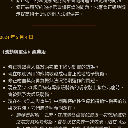
修正術士的惡魔學識寵物不會隨精通正確更新的問題。
修正惡魔契約的提示資訊有誤的問題。它應會正確地顯
示提高術士 2% 的個人法術傷害。
2024 年 5 月 4 日
《浩劫與重生》經典版
修正導致獵人播放兩次放下陷阱動畫的錯誤。
現在帳號通用的寵物收藏成就會正確地給予獎勵。
修正嗜血與英勇氣概無法照預期運作的問題。
現在至少 80 級且擁有專家級騎術的玩家騎上紫色元龍時，
會被賦予大師級騎術。
現在在《浩劫與重生》中刷新持續性治療和持續性傷害的效
果次數時，它們應會照預期運作。
開發者說明：之前，在持續性傷害的最後一次效果結束
之前將其刷新的話，會導致它失去一次效果。這在《巫