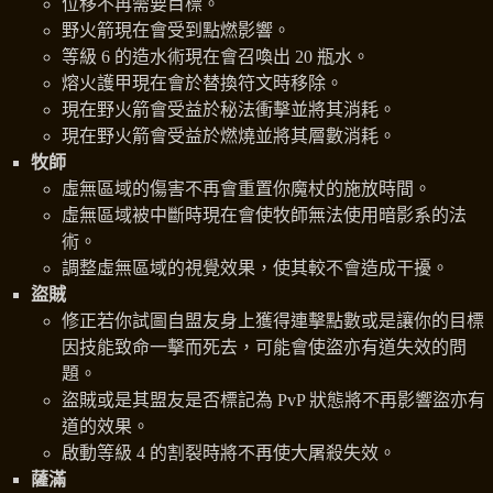
位移不再需要目標。
野火箭現在會受到點燃影響。
等級 6 的造水術現在會召喚出 20 瓶水。
熔火護甲現在會於替換符文時移除。
現在野火箭會受益於秘法衝擊並將其消耗。
現在野火箭會受益於燃燒並將其層數消耗。
牧師
虛無區域的傷害不再會重置你魔杖的施放時間。
虛無區域被中斷時現在會使牧師無法使用暗影系的法
術。
調整虛無區域的視覺效果，使其較不會造成干擾。
盜賊
修正若你試圖自盟友身上獲得連擊點數或是讓你的目標
因技能致命一擊而死去，可能會使盜亦有道失效的問
題。
盜賊或是其盟友是否標記為 PvP 狀態將不再影響盜亦有
道的效果。
啟動等級 4 的割裂時將不再使大屠殺失效。
薩滿