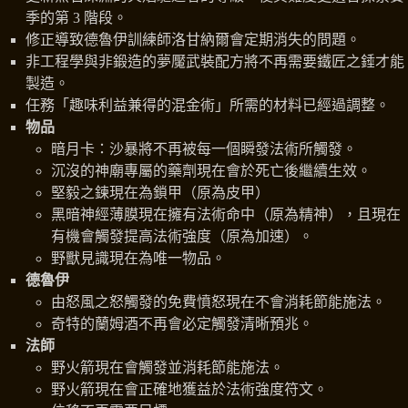
季的第 3 階段。
修正導致德魯伊訓練師洛甘納爾會定期消失的問題。
非工程學與非鍛造的夢魘武裝配方將不再需要鐵匠之錘才能
製造。
任務「趣味利益兼得的混金術」所需的材料已經過調整。
物品
暗月卡：沙暴將不再被每一個瞬發法術所觸發。
沉沒的神廟專屬的藥劑現在會於死亡後繼續生效。
堅毅之鍊現在為鎖甲（原為皮甲）
黑暗神經薄膜現在擁有法術命中（原為精神），且現在
有機會觸發提高法術強度（原為加速）。
野獸見識現在為唯一物品。
德魯伊
由怒風之怒觸發的免費憤怒現在不會消耗節能施法。
奇特的蘭姆酒不再會必定觸發清晰預兆。
法師
野火箭現在會觸發並消耗節能施法。
野火箭現在會正確地獲益於法術強度符文。