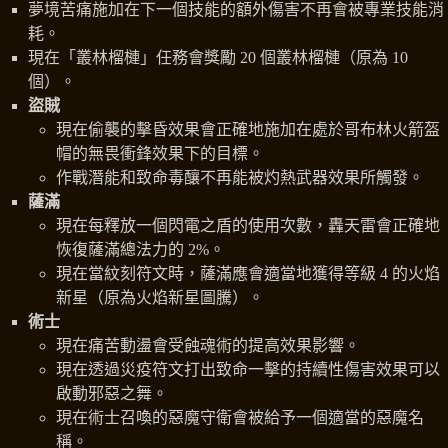
夢境苦痛施加在下一個技能的額外傷害不再會被專業技能消
耗。
現在「叢林榴槤」任務會獎勵 20 個叢林榴槤（原為 10
個）。
盜賊
現在偷襲的擊昏效果會正確地施加在處於哥布林火箭盔
帽的無畏衝鋒效果下的目標。
作戰潛能和致命毒釀不再能被灼熱武器效果所觸發。
薩滿
現在每釋放一個閃電之盾的使用次數，轟天雷會正確地
恢復薩滿總法力的 2%。
現在當紋刻符文時，薩滿應會適當地獲得等級 4 的火焰
新星（原為火焰新星圖騰）。
術士
現在痛苦動盪會受蝕魂術的提高效果影響。
現在透過災疫符文打出致命一擊的持續性傷害效果可以
啟動邪惡之舞。
現在術士召喚的惡魔守衛會被給予一個適當的惡魔名
稱。