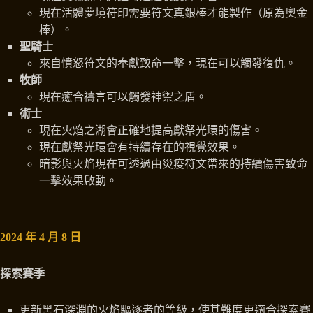
現在活體夢境符印需要符文真銀棒才能製作（原為奧金
棒）。
聖騎士
來自憤怒符文的奉獻致命一擊，現在可以觸發復仇。
牧師
現在癒合禱言可以觸發神禦之盾。
術士
現在火焰之湖會正確地提高獻祭光環的傷害。
現在獻祭光環會有持續存在的視覺效果。
暗影與火焰現在可透過由災疫符文帶來的持續傷害致命
一擊效果啟動。
2024 年 4 月 8 日
探索賽季
更新黑石深淵的火焰驅逐者的等級，使其難度更適合探索賽