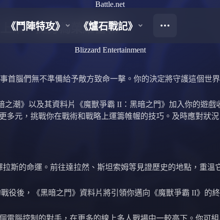
Battle.net
net 上架，挺身為榮耀奮戰
Blizzard Entertainment
事首腦們無不準備給予敵方致命一擊。你的決定將守護這個世界
II：黑暗之潮》以及其資料片《魔獸爭霸 II：黑暗之門》加入你
部隊更多元，挑戰你在戰術和戰略上運籌帷幄的技巧。及時應對狀
澤拉斯的命運。前往達拉然、斯坦索姆等見證歷史的地點，重溫
的戰役後，《黑暗之門》資料片將引領你邁向《魔獸爭霸 II》
個電腦控制的對手，在更多的線上多人戰場中一較高下。你可組