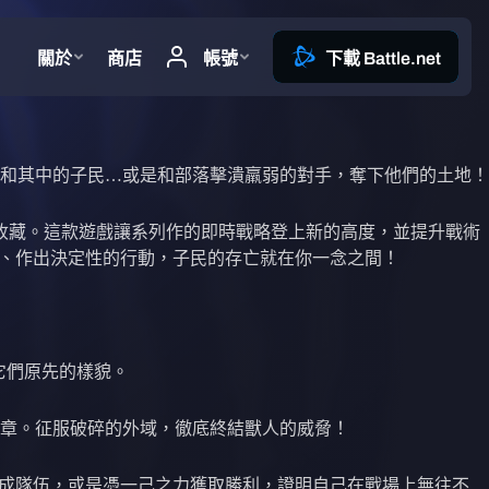
和其中的子民…或是和部落擊潰羸弱的對手，奪下他們的土地！
的遊戲收藏。這款遊戲讓系列作的即時戰略登上新的高度，並提升戰術
況、作出決定性的行動，子民的存亡就在你一念之間！
它們原先的樣貌。
的終章。征服破碎的外域，徹底終結獸人的威脅！
成隊伍，或是憑一己之力獲取勝利，證明自己在戰場上無往不