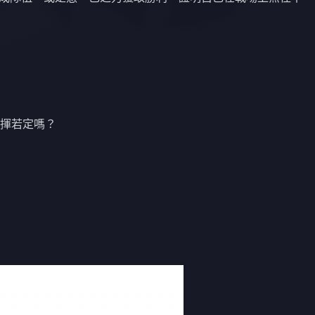
揮若定嗎？