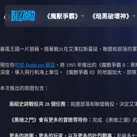
《魔獸爭霸 II：黑暗之潮》已於 Battle.
暴風王國一片狼藉。隨著戰火在艾澤拉斯蔓延，聯盟和部落的軍
現在你
可從 Battle.net 商店
，將 1995 年推出的《魔獸爭霸 
深度，導入飛行和海上單位。《魔獸爭霸 II》的地圖加大、
本次推出的遊戲包含：
兩組史詩戰役共 28 個任務：
挑選部落和聯盟戰役，決定艾
《黑暗之門》會有更多的冒險等待你：
完成 《黑暗之潮》
更多的地圖、更多的玩家，以及更多的壯烈戰事：
和最多七