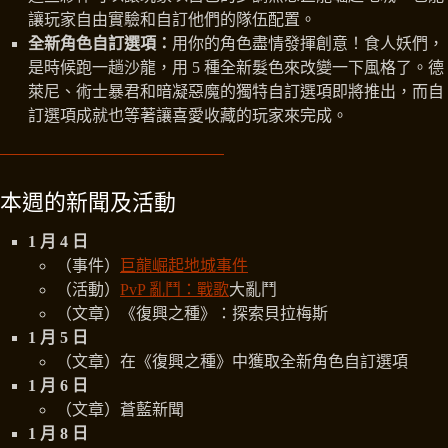
讓玩家自由實驗和自訂他們的隊伍配置。
全新角色自訂選項：
用你的角色盡情發揮創意！食人妖們，
是時候跑一趟沙龍，用 5 種全新髮色來改變一下風格了。德
萊尼、術士暴君和暗凝惡魔的獨特自訂選項即將推出，而自
訂選項成就也等著讓喜愛收藏的玩家來完成。
本週的新聞及活動
1 月 4 日
（事件）
巨龍崛起地城事件
（活動）
PvP 亂鬥：戰歌
大亂鬥
（文章）《復興之種》：探索貝拉梅斯
1 月 5 日
（文章）在《復興之種》中獲取全新角色自訂選項
1 月 6 日
（文章）蒼藍新聞
1 月 8 日