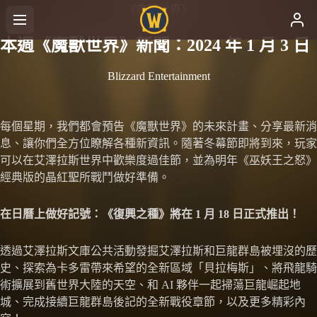
《魔獸世界》
本週《魔獸世界》新聞：2024 年 1 月 3 日
Blizzard Entertainment
每個星期，我們都會預告《魔獸世界》的未來計畫、分享最新消
息、讓你們全方位瞭解各種新資訊。隨著冬幕節即將到來，玩家
可以在艾澤拉斯世界中歡樂度過佳節，並為明年《巫妖王之怒》
經典版的晶紅聖所戰鬥做好準備。
在日曆上做好記號：《復興之種》將在 1 月 18 日正式推出！
透過艾澤拉斯文庫公共活動發掘艾澤拉斯和巨龍群島被埋沒的歷
史、探索為卡多雷帶來希望的全新區域「貝拉梅斯」、將飛龍騎
術擴展到舊世界大陸的天空、和 AI 夥伴一起掃蕩巨龍崛起地
城、完成接續巨龍群島後記的全新戰役章節，以及更多精彩內