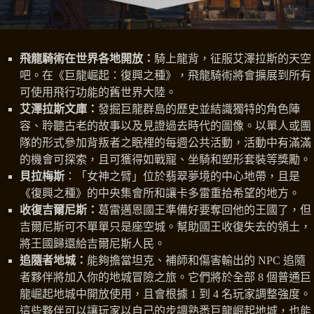
飛龍騎術在世界各地開放：
騎上龍背，征服艾澤拉斯的天空
吧。在《巨龍崛起：復興之種》，飛龍騎術將會擴展到所有
可使用飛行功能的舊世界大陸。
艾澤拉斯文庫：
發掘巨龍群島的歷史並結識獨特的角色陣
容、聆聽古老的故事以及見證過去時代的圖像。以單人或團
隊的形式參加背叛者之眠裡的每週公共活動，活動中有滿滿
的機會可探索，且可獲得如戰寵、坐騎和塑形套裝等獎勵。
貝拉梅斯
：「女神之臂」位於翡翠夢境的中心地帶，且是
《復興之種》的中央集會所和讓卡多雷重拾希望的地方。
收復吉爾尼斯：
葛雷邁恩國王準備好要奪回他的王國了，但
吉爾尼斯可不單單只是座空城。幫助國王收復失去的領土，
將王國歸還給吉爾尼斯人民。
追隨者地城：
能夠擔當坦克、補師和傷害輸出的 NPC 追隨
者夥伴將加入你的地城冒險之旅。它們將於全部 8 個普通巨
龍崛起地城中開放使用，且會根據 1 到 4 名玩家調整強度。
這些夥伴可以讓玩家以自己的步調熟悉巨龍崛起地城，也能