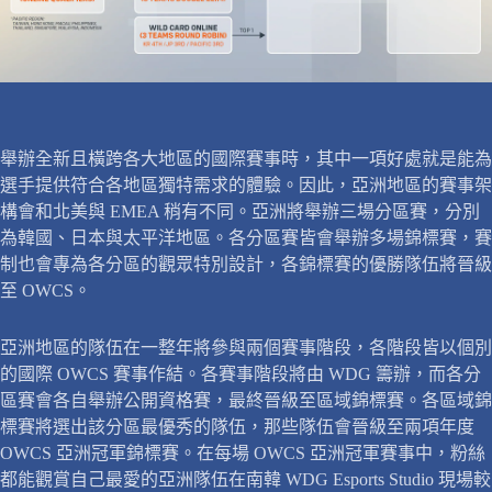
舉辦全新且橫跨各大地區的國際賽事時，其中一項好處就是能為
選手提供符合各地區獨特需求的體驗。因此，亞洲地區的賽事架
構會和北美與 EMEA 稍有不同。亞洲將舉辦三場分區賽，分別
為韓國、日本與太平洋地區。各分區賽皆會舉辦多場錦標賽，賽
制也會專為各分區的觀眾特別設計，各錦標賽的優勝隊伍將晉級
至 OWCS。
亞洲地區的隊伍在一整年將參與兩個賽事階段，各階段皆以個別
的國際 OWCS 賽事作結。各賽事階段將由 WDG 籌辦，而各分
區賽會各自舉辦公開資格賽，最終晉級至區域錦標賽。各區域錦
標賽將選出該分區最優秀的隊伍，那些隊伍會晉級至兩項年度
OWCS 亞洲冠軍錦標賽。在每場 OWCS 亞洲冠軍賽事中，粉絲
都能觀賞自己最愛的亞洲隊伍在南韓 WDG Esports Studio 現場較