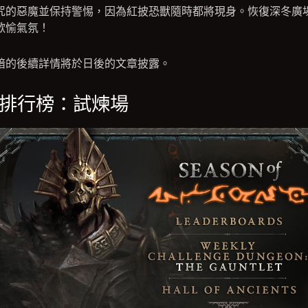
咒的惡魔並保持警惕，因為紅披恐獸隨時都將現身。恢復深冬廣
歡愉氣氛！
暗的後續詳情將於日後的文章披露。
排行榜：試煉場