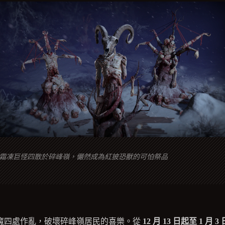
霜凍巨怪四散於碎峰嶺，儼然成為紅披恐獸的可怕祭品
魔四處作亂，破壞碎峰嶺居民的喜樂。從
12 月 13 日起至 1 月 3 