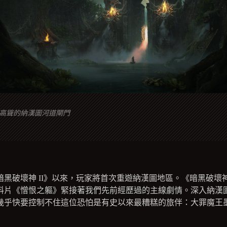
高聳的納漢圖河道閘門
暗黑破壞神 II》以來，玩家將首次重遊納漢圖地區。《暗黑破壞神 
料片《憎恨之軀》緊接著我們先前經歷過的主線劇情。深入納漢
幾乎快要控制不住這位恐怕是有史以來最糟糕的旅伴：大罪魔王