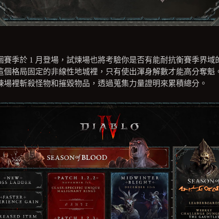
個賽季於 1 月登場，試煉場也將考驗你是否有能耐抗衡賽季界域
這個格局固定的非線性地城裡，只有使出渾身解數才能高分奪魁
煉場裡斬殺怪物和摧毀物品，透過蒐集力量證明來累積總分。