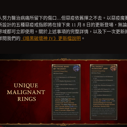
人努力醫治病痛所留下的傷口…但惡疫依舊揮之不去。以惡疫魔
所設計的五種惡疫戒指即將在接下來 11 月 8 日的更新登場，無
界域都可立即使用。關於上述事項的完整詳情，以及下一次更新
詳閱我們的
《暗黑破壞神 IV》更新檔說明
。