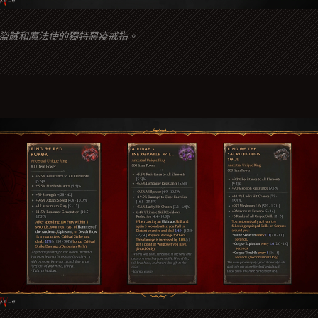
盜賊和魔法使的獨特惡疫戒指。