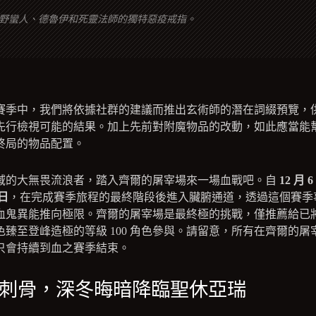
野蠻人、德魯伊和死靈法師的獨特惡疫戒指。
賽季中，我們將依據社群的建議而推出玄術師的潛在詞綴預覽，
先行檢視可能的結果。加上先前對附魔物品的改動，如此應當能
終局的物品配置。
域的大無畏流浪者，踏入齊爾的屠宰場來一場血戰吧。自
12 月 
 日
，在完成賽季旅程的最終階段後進入臟腑通道，透過這個賽季
血鬼異能推向極限。齊爾的屠宰場是最終極的挑戰，僅推薦給已
色臻至登峰造極的等級 100 角色參與。請留意，所有在齊爾的屠
只會持續到血之賽季結束。
刺骨，深冬晦暗降臨聖休亞瑞