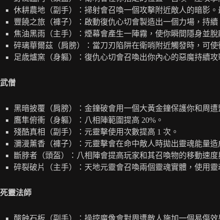
休耕農地（副手）：掃射會召喚一個攻擊附近敵人的暗影。最
豐饒之旅（褲子）：啟動復仇心切會製造出一個力場，持續 5 
焦油黑雨（主手）：煙幕會產生一陣霧，使你瞬間隱身並脫
碎璃華爾茲（肩膀）：當刀刃陷阱在衛哨附近觸發時，可使衛哨
足歳爐窯（身軀）：復仇心切會召喚出你內心的惡魔持續攻
武僧
黑暗披覆（肩膀）：金鐘破會用一個大黃金鐘保護你和周遭
鷹隼俯衝（身軀）：八相陣範圍提高 20%。
殘酷真相（副手）：元靈擊使用次數提高 1 次。
瀰漫薰香（褲子）：元靈擊會在命中敵人時拋出靈魂能量造
斷脖者（頭盔）：八相陣會提高玩家和其召喚物的移動速度
碎裂破片（主手）：天地元靈會召喚兩個靈魂實體，使用靈
死靈法師
酸蝕石板（副手）：操控魔像會對周遭敵人施加一個易傷效果