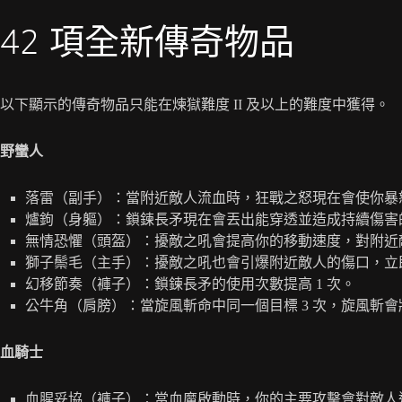
42 項全新傳奇物品
以下顯示的傳奇物品只能在煉獄難度 II 及以上的難度中獲得。
野蠻人
落雷（副手）：當附近敵人流血時，狂戰之怒現在會使你暴怒
爐鉤（身軀）：鎖鍊長矛現在會丟出能穿透並造成持續傷害的
無情恐懼（頭盔）：擾敵之吼會提高你的移動速度，對附近
獅子鬃毛（主手）：擾敵之吼也會引爆附近敵人的傷口，立
幻移節奏（褲子）：鎖鍊長矛的使用次數提高 1 次。
公牛角（肩膀）：當旋風斬命中同一個目標 3 次，旋風斬會將其
血騎士
血腥妥協（褲子）：當血魔啟動時，你的主要攻擊會對敵人造成