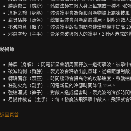
膿瘡傷口（肩膀）：骷髏法師在敵人身上每施放一種不同的傷害
凜寒之憩（身軀）：骸骨護甲會為你和召喚物披上霜凍披風
腐臭猛襲（頭盔）：統御骷髏會召喚腐爛殭屍，對附近敵人
不滅惡意（褲子）：骸骨護甲啟動期間會使爆擊機率提高 20
邪惡空殼（主手）：骨矛會破壞敵人的護甲，2 秒內造成的爆
秘術師
餘震（身軀）：閃電新星會朝周圍釋放一道衝擊波。被擊中
破滅鉤刺（肩膀）：裂光波會釋放出能量球，從遠距離對敵
轉瞬面容（頭盔）：時間緩滯會提高你的攻擊速度、移動速
狂亂火光（副手）：閃電新星的冷卻時間降低 15%。
強速湮滅（褲子）：對敵人造成傷害時，裂光波的冷卻時間縮短
易變仲裁者（主手）：每 3 發魔法飛彈擊中敵人，飛彈就會引
返回頁首