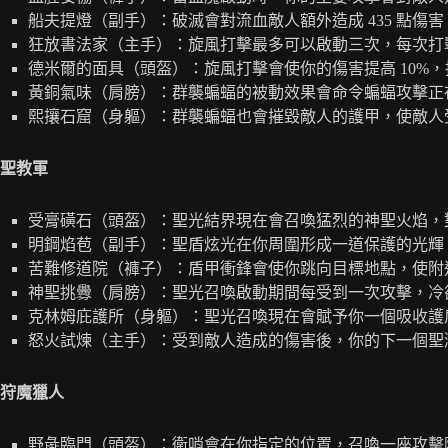
船夫提燈（副手）：破滅會對流血敵人額外造成 435 點傷害
狂放書法家（主手）：旋風打擊最多可以啟動三次，每次打
德米爾的面具（頭盔）：旋風打擊會使你的傷害提高 10%，持
黃銅氣味（肩膀）：群襲蝙蝠的被動效果會命令蝙蝠攻擊正
熙攘石窟（身軀）：群襲蝙蝠也會摧毀敵人的護甲，使敵人受到
聖教軍
受膏磺石（頭盔）：聖光結界現在會召喚猛烈的神聖火焰，
明鋼焰苞（副手）：聖盾炫光在你周圍形成一道保護的光輝
苦難修道院（褲子）：盾甲衝鋒會使你跳向目標地點，使附
神聖挑釁（肩膀）：聖光召喚啟動期間每受到一次攻擊，冷卻時
克林姆庇護所（身軀）：聖光召喚現在會賦予你一個吸收護
怒火試煉（主手）：受到敵人造成的傷害後，你的下一個聖潔
狩魔獵人
野彘臨門（頭盔）：衛哨會在你指定的位置，召喚一座攻擊