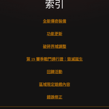
索引
全新傳奇裝備
功能更新
破碎界域調整
第 19 賽季戰鬥通行證：毀滅誕生
回歸活動
區域限定遊戲內容
錯誤修正