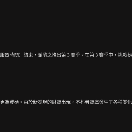
服器時間）結束，並隨之推出第 3 賽季。在第 3 賽季中，挑戰秘境最
更為豐碩。由於新發現的財寶出現，不朽者寶庫發生了各種變化