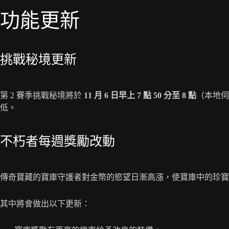
功能更新
挑戰秘境更新
第 2 賽季挑戰秘境將於
11 月 6 日早上 7 點 50 分至 8 點
（本地伺
低。
不朽者每週獎勵改動
傳奇寶藏的寶庫守護者對金幣的慾望日漸高漲，使寶庫中的珍寶
其中將會做出以下更新：