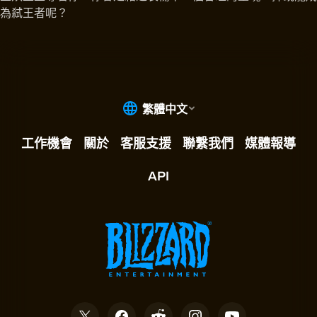
為弒王者呢？