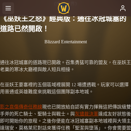
《魔獸世界》
《巫妖王之怒》經典版：通往冰冠城塞的
道路已然開啟！
Blizzard Entertainment
通往冰冠城塞的道路現已開啟。召集勇猛可靠的盟友，在巫妖王
老巢的寒冰大廳裡與敵人短兵相接。
在巫妖王要塞裡的五個區域裡展開 12 場遭遇戰。玩家可以選擇
用普通或英雄難度來挑戰這個團隊副本地城。
影之哀傷傳奇任務線
現也已開放給自認有實力揮舞這把傳說級雙
手斧的死亡騎士、聖騎士與戰士。與
灰燼裁決軍
達成友好狀態後
即可開始你的旅程。之後你便能在冰冠城塞副本地城裡與大領主
達瑞安‧莫格萊尼對話來獲得任務「聖潔與墮落」。你會需要盟