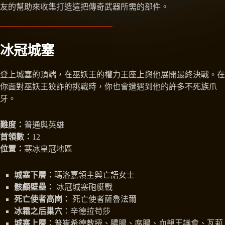
友的幫助來收集打造這把傳奇武器所需的部件。
冰冠城塞
登上城塞的頂端，在巫妖王的權力王座上與他展開最終決戰。在
你面對巫妖王狡詐的挑戰時，你也會遭遇到他的許多不死族爪
牙。
難度：
普通與英雄
首領數：
12
位置：
寒冰皇冠地區
城塞下層：
瑪洛嘉領主與亡語女士
骸顱壁壘：
冰冠城塞砲艇戰
死亡使者高崗：
死亡使者薩魯法爾
冰霜之后巢穴
：辛德拉苟莎
城塞上層：
普崔希德教授、膿腸、腐腸、血親王議會、瓦莉