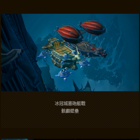
冰冠城塞砲艇戰
骸顱壁壘