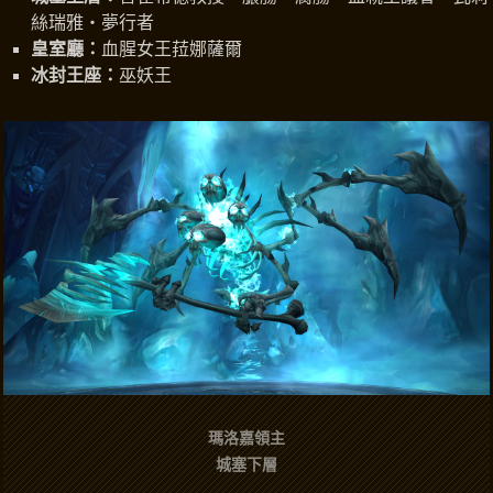
絲瑞雅‧夢行者
皇室廳：
血腥女王菈娜薩爾
冰封王座：
巫妖王
瑪洛嘉領主
城塞下層