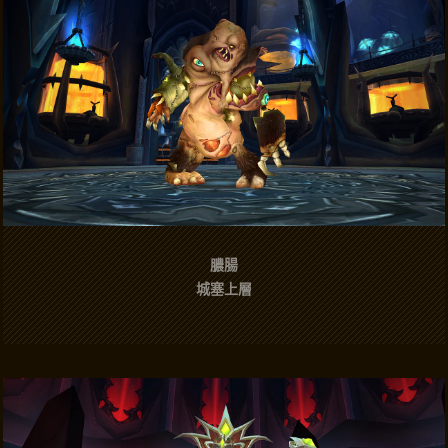
膿腸
城塞上層