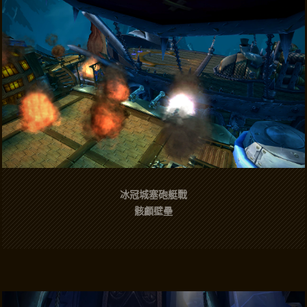
冰冠城塞砲艇戰
骸顱壁壘