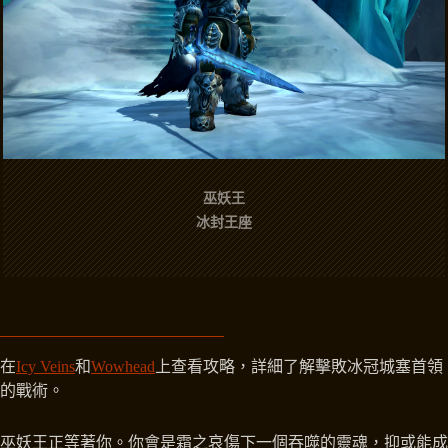
巫妖王
冰封王座
在
Icy Veins
和
Wowhead
上查看攻略，詳細了解擊敗冰冠城塞首領
的戰術。
巫妖王正等著你。你會是霜之哀傷下一個吞噬的靈魂，抑或能成