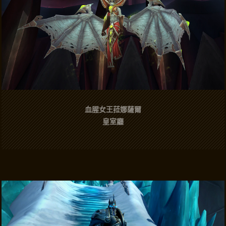
血腥女王菈娜薩爾
皇室廳