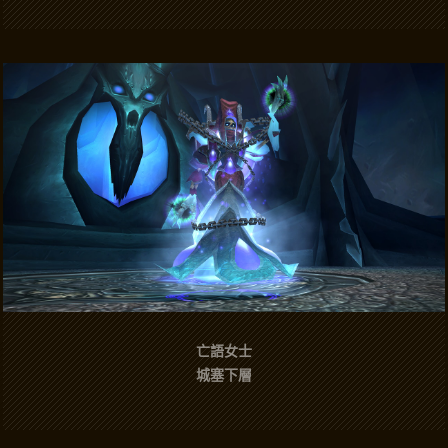
亡語女士
城塞下層