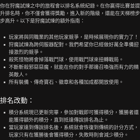
你在狩魔試煉之中的旅程會以排名系統紀錄。在你贏得比賽並提
升排名時，你不僅會獲得獎勵，進入新的階級，還能在天梯榜步
步高升。以下是狩魔試煉的額外指南：
玩家將與同職業的其他玩家競爭，是時候展現你的實力了！
狩魔試煉為跨伺服器配對。我們希望你已經做好萬全準備迎
接激烈的競爭。
殺死怪物將會掉落戰鬥球，使用戰鬥球來扭轉戰局。
不斷斬殺邪惡惡魔，就能在你的對手那邊召喚強而有力的精
英敵人。
所有裝備、傳奇寶石、徽章和各種加成都開放使用。
排名改動：
積分系統現已更新完畢，參加對戰即可獲得積分，獲勝者還
能獲得額外的積分，直到抵達傳說排名為止。
當玩家達到傳說排名後，系統就會恢復到傳統的計分方式，
玩家只有在獲勝後會獲得積分，失敗時則會減少積分。