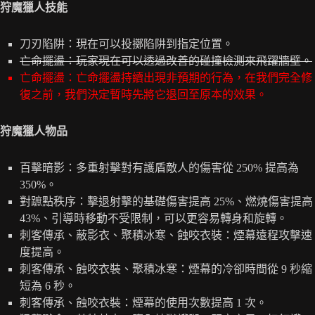
狩魔獵人技能
刀刃陷阱：現在可以投擲陷阱到指定位置。
亡命擺盪：玩家現在可以透過改善的碰撞檢測來飛躍牆壁。
亡命擺盪：亡命擺盪持續出現非預期的行為，在我們完全修
復之前，我們決定暫時先將它退回至原本的效果。
狩魔獵人物品
百擊暗影：多重射擊對有護盾敵人的傷害從 250% 提高為
350%。
對蹠點秩序：擊退射擊的基礎傷害提高 25%、燃燒傷害提高
43%、引導時移動不受限制，可以更容易轉身和旋轉。
刺客傳承、蔽影衣、聚積冰寒、蝕咬衣裝：煙幕遠程攻擊速
度提高。
刺客傳承、蝕咬衣裝、聚積冰寒：煙幕的冷卻時間從 9 秒縮
短為 6 秒。
刺客傳承、蝕咬衣裝：煙幕的使用次數提高 1 次。