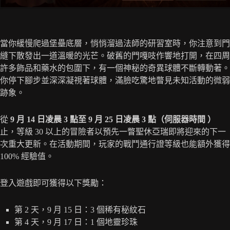
當你緩慢爬過堡壘底層，悄悄溜過法師的研習室時，你注意到門
縫下散發出一道溫暖的光芒。破舊的門嘎吱作響地打開，在四周
許多飾品和藥水的包圍下，有一個神秘的奇異球體不斷轉動著。
你停下腳步並深深凝視著球體，滿臉吃驚地瞥見未知活動的微弱
跡象。
從
9 月 14 日凌晨 3 點至 9 月 25 日凌晨 3 點（伺服器時間 ）
止，等級 30 以上的冒險者以預先一瞥聖休亞瑞即將迎來的下一
次重大更新。在活動期間，玩家的戰鬥通行證等級也能額外獲得
100% 經驗值。
登入遊戲即可獲得以下獎勵：
第 2 天，9 月 15 日：3 個稀有秘紋石
第 4 天，9 月 17 日：1 個地靈珍珠