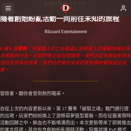
暗黑破壞神 永生不朽
隨著創始紛亂活動一同前往未知的旅程
Blizzard Entertainment
9 月 9 日更新：
狩魔獵人的亡命擺盪以及野蠻人的躍擊持續出現
非預期的行為。在我們修正這些問題時，我們決定先將這些技能
退回至原本的效果。我們仍然會在未來的更新檔中實裝這些改
動。
冒險者，願你會受到熱烈喝采。
自從上次的內容更新以來，第 17 賽季「破裂之魂」戰鬥通行證
的出現，玩家們紛紛換上了游移惡夢造型套裝，而在征服者限時
活動回歸之中，鮮血也不斷噴湧而出。本次更新帶來了即將推出
的寓言低語，其中包含創始紛亂限時活動、狩魔試煉 PvP 模式