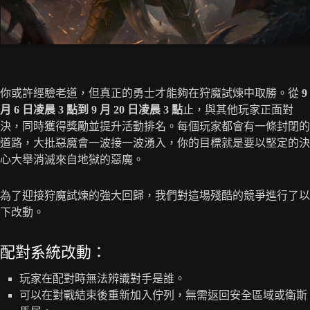
你或許經驗老道，但真正的勇士才能夠在狩魔試煉中取勝。從
9
月 6 日凌晨 3 點到 9 月 20 日凌晨 3 點
止，與其他玩家正面對
決，同時獲得獎勵並提升活動排名。每個玩家都會有一條封閉的
道路，大批惡魔會一波接一波湧入，你的目標就是要以堅定的決
心大舉消滅來自地獄的惡魔。
為了迎接狩魔試煉的強大回歸，我們對這場殘酷的競爭進行了以
下改動。
配對系統改動：
玩家在配對時無法辨識對手是誰。
可以在對戰結束後重新加入佇列，無需返回安全區域或衛斯