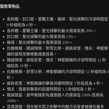
聖教軍物品
長棕櫚、封口鉗、蒙難王權、橫掃：聖光掃擊的冷卻時間從
9 秒縮短為 6 秒。
長棕櫚、蒙難王權：聖光掃擊的最大傷害提高 20%。
封口鉗：聖光掃擊的最大傷害提高 13%。
橫掃：聖光掃擊的最大傷害提高 23%。
仇敵椎棘、開誠悔悟、對等比例、疲耗密室、懦夫：神聖鎖
鍊的遠程攻擊移動速度提高。
開誠悔悟、疲耗密室、懦夫：神聖鎖鍊的冷卻時間從 12 秒
縮短為 10 秒。
仇敵椎棘、對等比例：神聖鎖鍊的冷卻時間從 12 秒縮短為 6
秒。
疲耗密室：神聖鎖鍊的擊昏持續時間從 3 秒延長為 4 秒。
懦夫：傷害和擊昏的延遲時間從 1.5 秒縮短為 1 秒。
戰損頭盔：盾甲衝鋒對有護盾敵人的傷害從 250% 提高為
350%。
至高證據：現在被天罰之劍擊中的敵方玩家會被鍊住最多