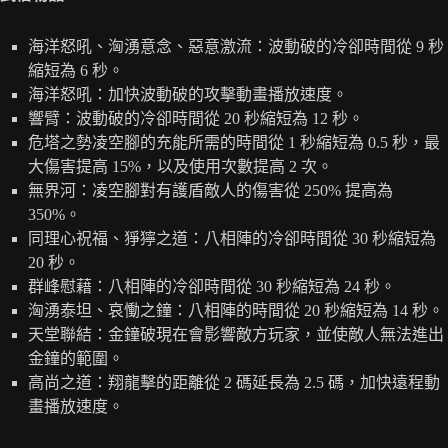
海洋怒吼、洶湧意念、惡意激流：波動破的冷卻時間從 9 秒
縮短為 6 秒。
海洋怒吼：加快波動破的攻擊動畫播放速度。
響臂：波動破的冷卻時間從 20 秒縮短為 12 秒。
危塔之勢凌空腳的充能所需的時間從 1 秒縮短為 0.5 秒，最
大傷害提高 15%，以及使用次數提高 2 次。
無界河：凌空腳對有護盾敵人的傷害從 250% 提高為
350%。
同理心祝福、猙獰之道：八相陣的冷卻時間從 30 秒縮短為
20 秒。
群峰慰藉：八相陣的冷卻時間從 30 秒縮短為 24 秒。
洶湧泰坦、哀慟之鐘：八相陣的時間從 20 秒縮短為 14 秒。
天堂聯結：金鐘破現在會影響敵方玩家，並使敵人無法進出
金鐘的範圍。
高尚之道：翔龍擊的距離從 2 碼延長為 2.5 碼，加快遠程動
畫播放速度。