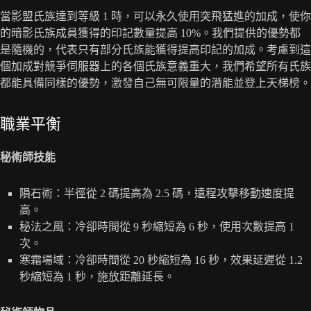
當影盟氏族達到等級 1 時，可以永久使用突飛猛進的加成，使你
的暗影氏族成員獲得的印記數量提高 10%。我們提供的優勢都
是隨機的，代表只有部分氏族能獲得提高印記的加成。考慮到這
個加成對競爭伺服器上的各個氏族意義重大，我們希望所有氏族
都能具備同樣的優勢，激發自己無可限量的潛能並登上天梯榜。
職業平衡
秘術師技能
隕石術：半徑從 2 碼提高為 2.5 碼，遠程攻擊移動速度提
高。
秘法之風：冷卻時間從 9 秒縮短為 6 秒，使用次數提高 1
次。
寒霜場域：冷卻時間從 20 秒縮短為 16 秒，效果延遲從 1.2
秒縮短為 1 秒，施放距離延長。