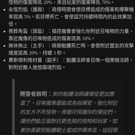
怪物的傷害降低 20%，來自玩家的傷害降低 70%。
永恆烈焰（護肩）：商借時間會使目標造成的傷害和爆擊機
率提高 5%。若目標死亡，會使詛咒持續時間內的此效果加
倍。
喪葬角盔（頭盔）：操控魔像會強化你附近召喚物的力量，
靠近魔像的召喚物造成的傷害提高 10%。
無休無止（主手）：統御骷髏死亡時，會使附近盟友的攻擊
速度提高 20%，持續 3 秒。
費斯傑利棺材蓋（副手）：骷髏法師會召喚一個黑暗法師，
對附近敵人施放噬魂烈焰。
開發者說明：
新的骷髏法師讓僕從更加豐
富了，召喚魔像還能成為指揮官，強化附近
的友方不死怪物。骨牆可保護你的僕從們，
讓他們能正面對抗更危險的怪物和玩家。如
果你喜歡把骷髏戰士當成炸彈來丟，這招現