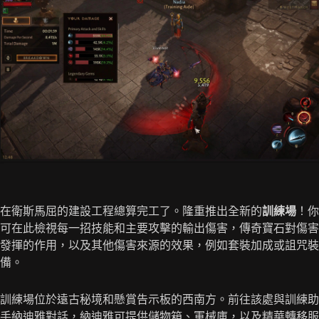
在衛斯馬屈的建設工程總算完工了。隆重推出全新的
訓練場
！你
可在此檢視每一招技能和主要攻擊的輸出傷害，傳奇寶石對傷害
發揮的作用，以及其他傷害來源的效果，例如套裝加成或詛咒裝
備。
訓練場位於遠古秘境和懸賞告示板的西南方。前往該處與訓練助
手納迪雅對話，納迪雅可提供儲物箱、軍械庫，以及精華轉移服