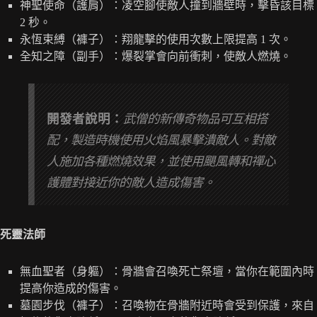
神聖使命（護肩）：凌空腳使敵人撞到牆壁時，擊昏該目標
2 秒。
永恆束縛（褲子）：翔龍擊的使用次數上限提高 1 次。
全知之障（副手）：爆裂掌會向前衝刺，使敵人燃燒。
開發者說明：
武僧的新傳奇物品可互相搭
配，製造時機使用火焰風暴擊潰敵人。對敵
人施加各種燃燒效果，並使用颶風轉和禪心
護體對接近你的敵人造成傷害。
死靈法師
無血聖者（身軀）：骨牆會召喚死亡祭壇，當你在範圍內時
提高你造成的傷害。
墓園步伐（褲子）：召喚物在骨牆附近時會受到保護，來自