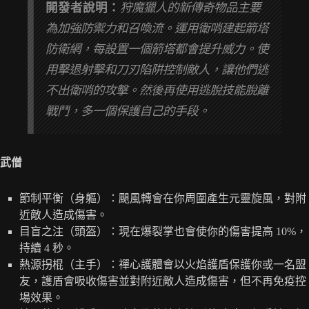
開發者說明：
狩魔獵人的新傳奇物品主要
為加強防禦力和召喚流。運用衛哨建起箭塔
防衛網，每設置一個箭塔都會提升威力。使
用擊退射擊和刀刃陷阱控制敵人，讓他們逃
不出衛哨的攻擊。然後再使用逃脫技能脫離
戰鬥，多一個保護自己的手段。
武僧
節制平衡（身軀）：颶風轉會在你周圍產生元靈旋風，對附
近敵人造成傷害。
目盲之注（頭盔）：現在爆裂掌也會使你的傷害提高 10%，
持續 4 秒。
熱源拐棍（主手）：禪心護體會以火焰護盾保護你或一名盟
友，護盾會吸收傷害並對附近敵人造成傷害，但不再免疫控
場效果。