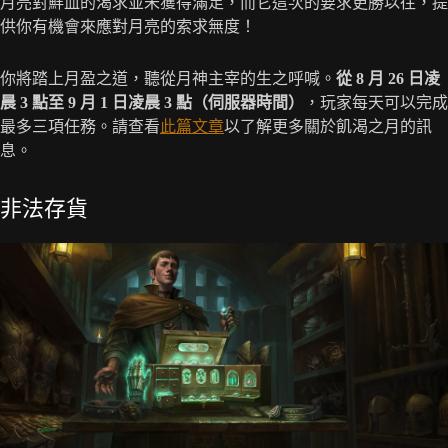
月亮對鮮血的渴求並未獲得滿足，而它這次的要求更勝以往，提
供你有機會來應對月亮的索求無度！
你將踏上月盈之道，聽從月神主宰的生之呼喊。
從 8 月 26 日凌
晨 3 點至 9 月 1 日凌晨 3 點（伺服器時間）
，玩家每天可以完成
最多三項任務。請查看
此篇文章
以了解更多關於飢渴之月的訊
息。
非法存貨