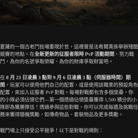
夏薩的一個古老鬥技場重現於世，這裡曾是法希爾貴族舉辦殘酷
競賽的地點。在
全新更新的征服者限時 PvP 活動期間
，努力戰
鬥，為你的名號爭取榮耀、為你的財庫爭取財富吧。
在
8 月 23 日凌晨 3 點到 9 月 6 日凌晨 3 點（伺服器時間）期
間
，玩家可以使用他們自己的配置，或是使用該職業的預設角色
配置，來加入征服者 PvP 對戰。每場對戰都包含多個堡壘，你
的小隊必須佔領它們—第一個透過佔領堡壘獲得 1,500 積分的小
隊即為獲勝隊伍！透過參與這些對戰，你可以完成每週及挑戰任
務來獲得隨機獎勵，如傳奇物品、套裝物品及更多獎勵。
戰鬥場上只接受公平競爭！以下是對戰的規則：