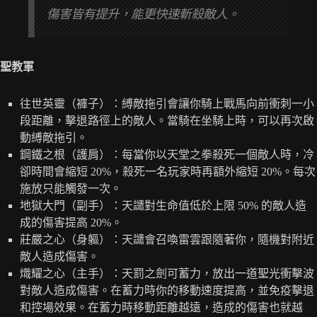
傷害皆有提升，能更快速斬殺敵人。
聖教軍
往世英靈（褲子）：縛敵拖引會讓你騎上戰馬向前衝刺一小
段距離，擊退路徑上的敵人。當騎在坐騎上時，可以再次啟
動縛敵拖引。
鋼鐵之根（護肩）：每當你以天堂之拳殺死一個敵人時，冷
卻時間會縮短 20%，殺死一名玩家時再額外縮短 20%。每次
施放只能觸發一次。
地獄大門（副手）：天譴對生命值低於上限 50% 的敵人造
成的傷害提高 20%。
莊嚴之心（身軀）：天譴會召喚雷雲跟隨著你，隨機對附近
敵人造成傷害。
熾耀之心（主手）：天罰之劍可蓄力，放出一道聖光衝擊波
對敵人造成傷害。在蓄力時你的移動速度提高，並免疫擊退
和控場效果。在蓄力時移動距離越遠，造成的傷害也就越