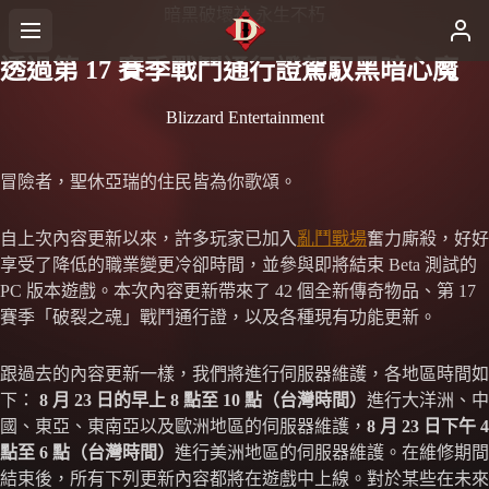
暗黑破壞神 永生不朽
透過第 17 賽季戰鬥通行證駕馭黑暗心魔
Blizzard Entertainment
冒險者，聖休亞瑞的住民皆為你歌頌。
自上次內容更新以來，許多玩家已加入
亂鬥戰場
奮力廝殺，好好
享受了降低的職業變更冷卻時間，並參與即將結束 Beta 測試的
PC 版本遊戲。本次內容更新帶來了 42 個全新傳奇物品、第 17
賽季「破裂之魂」戰鬥通行證，以及各種現有功能更新。
跟過去的內容更新一樣，我們將進行伺服器維護，各地區時間如
下：
8 月 23 日的早上 8 點至 10 點（台灣時間）
進行大洋洲、中
國、東亞、東南亞以及歐洲地區的伺服器維護，
8 月 23 日下午 4
點至 6 點（台灣時間）
進行美洲地區的伺服器維護。在維修期間
結束後，所有下列更新內容都將在遊戲中上線。對於某些在未來