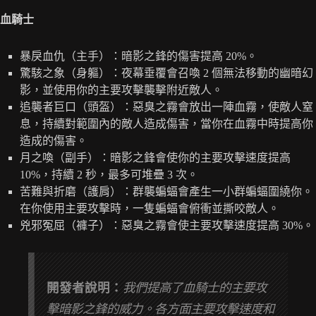
血騎士
暴戾血仇（主手）：暗影之鋒的傷害提高 20%。
驚駭之象（身軀）：夜幕垂覆會召喚 2 個無法移動的幽暗幻
影，並使用你的主要攻擊襲擊附近敵人。
追襲者巨口（頭盔）：惡臭之霧會放出一陣血霧，使敵人窒
息，持續對範圍內的敵人造成傷害，當你在血霧中時提高你
造成的傷害。
月之喚（副手）：暗影之鋒會使你的主要攻擊速度提高
10%，持續 2 秒，最多可堆疊 3 次。
苦難與折磨（護肩）：群襲蝙蝠會產生一小群蝙蝠圍繞你。
在你使用主要攻擊時，一隻蝙蝠會俯衝並撕咬敵人。
兇邪冤屈（褲子）：惡臭之霧會使主要攻擊速度提高 30%。
開發者說明：
我們提高了血騎士的主要攻
擊暗影之鋒的威力。各方面主要攻擊速度和