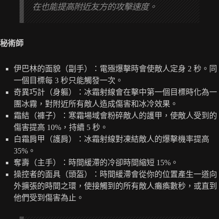
在也能提高附近友方的攻擊速度。
秘術師
伊巴林的面貌（副手）：電殛爆擊時會使敵人定身 2 秒。同
一個目標每 3 秒只能觸發一次。
奇異巧計（身軀）：冰霜射線會在擊中第一個目標時化為一
團冰霧，對附近所有敵人造成傷害和冰冷效果。
霜結（褲子）：寒霜場域會粉碎敵人的護甲，使敵人受到的
傷害提高 10%，持續 5 秒。
白霜肩甲（護肩）：冰霜射線對凍結敵人的爆擊機率提高
35%。
奪壽（主手）：時間緩滯的冷卻時間縮短 15%。
操控者的面具（頭盔）：時間緩滯會從你的位置產生一道向
外擴張的時間之環，使接觸到的所有敵人癱瘓數秒，或直到
他們受到傷害為止。