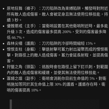
原地狂舞（褲子）：刀刃陷阱改為束縛陷阱，觸發時對附近
所有敵人造成傷害，敵人會被定身且無法使用位移技能，持
續 3 秒。
優雅懲戒（主手）：當衛哨設置在其他衛哨附近時，最多能
升級 3 次，造成的傷害最多提高 200%，受到的傷害最多降
低 66.7%。
森林尖嘯（護肩）：刀刃陷阱的冷卻時間縮短 15%。
憎恨支柱（身軀）：擊退射擊可蓄力射出凝聚而成的憎恨衝
擊，對路徑上的敵人造成傷害。蓄力會延長射程，並提高傷
害。
狩獵之角（頭盔）：逃脫時會在路徑上留下釘爪刺，對範圍
內的敵人造成傷害和緩速，並使其無法使用位移技能。
寡婦之噬（副手）：衛哨會消耗你目前生命值的 5%，對衛
哨施加等同於其生命值上限 30% 的護盾。護盾存在時，衛
哨的傷害提高 10%。