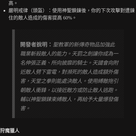
高。
嚴明戒律（頭盔）：使用神聖鎖鍊後，你的下次攻擊對遭鍊
住的敵人造成的傷害提高 60%。
開發者說明：
聖教軍的新傳奇物品加強此
職業斬殺敵人的能力。天罰之劍讓你成為一
名伸張正義、所向披靡的騎士。天譴會向附
近敵人劈下雷電，對瀕死的敵人造成額外傷
害，天堂之拳則能處決敵人。使用縛敵拖引
朝敵人衝鋒，以接近敵方或防止敵人逃跑。
輔以神聖鎖鍊束縛敵人，再給予大量爆發傷
害。
狩魔獵人