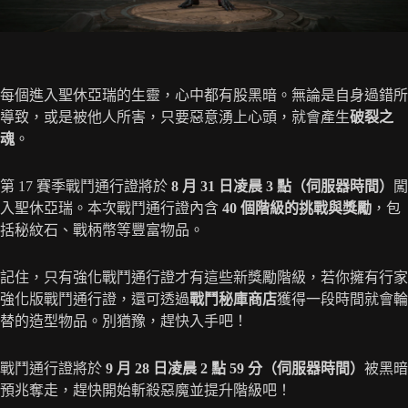
每個進入聖休亞瑞的生靈，心中都有股黑暗。無論是自身過錯所
導致，或是被他人所害，只要惡意湧上心頭，就會產生
破裂之
魂
。
第 17 賽季戰鬥通行證將於
8 月 31 日凌晨 3 點（伺服器時間）
闖
入聖休亞瑞。本次戰鬥通行證內含
40 個階級的挑戰與獎勵
，包
括秘紋石、戰柄幣等豐富物品。
記住，只有強化戰鬥通行證才有這些新獎勵階級，若你擁有行家
強化版戰鬥通行證，還可透過
戰鬥秘庫商店
獲得一段時間就會輪
替的造型物品。別猶豫，趕快入手吧！
戰鬥通行證將於
9 月 28 日凌晨 2 點 59 分（伺服器時間）
被黑暗
預兆奪走，趕快開始斬殺惡魔並提升階級吧！