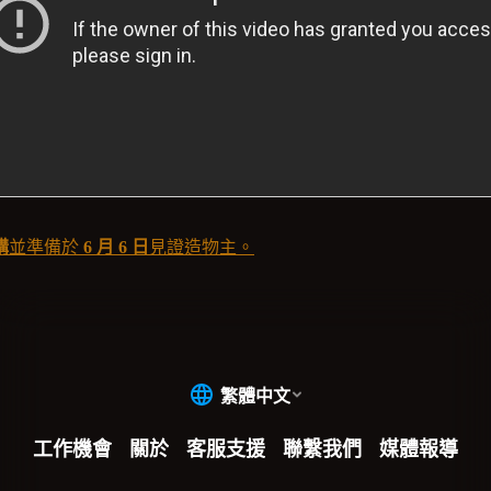
購
並準備於
6 月 6 日
見證造物主。