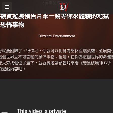
《暗黑破壞神IV》
觀賞遊戲預告片來一窺等你來體驗的地獄
恐怖事物
Blizzard Entertainment
母就要回歸了。很快地，你就可以化身為聖休亞瑞英雄，並展開
這個世界且不可言喻的恐怖事物。但是，在你為這個世界的命運
營火旁找個位子坐下，並觀賞遊戲預告片來看
《
暗黑破壞神 IV
》
的遊戲內容吧。