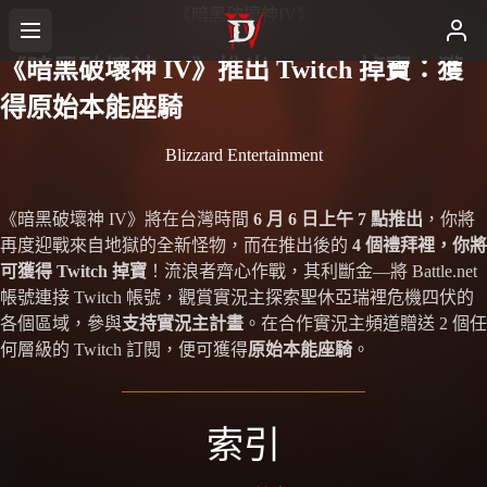
《暗黑破壞神IV》
《暗黑破壞神 IV》推出 Twitch 掉寶：獲
得原始本能座騎
Blizzard Entertainment
《暗黑破壞神 IV》將在台灣時間
6 月 6 日上午 7 點推出
，你將
再度迎戰來自地獄的全新怪物，而在推出後的
4 個禮拜裡，你將
可獲得 Twitch 掉寶
！流浪者齊心作戰，其利斷金—將 Battle.net
帳號連接 Twitch 帳號，觀賞實況主探索聖休亞瑞裡危機四伏的
各個區域，參與
支持實況主計畫
。在合作實況主頻道贈送 2 個任
何層級的 Twitch 訂閱，便可獲得
原始本能座騎
。
索引