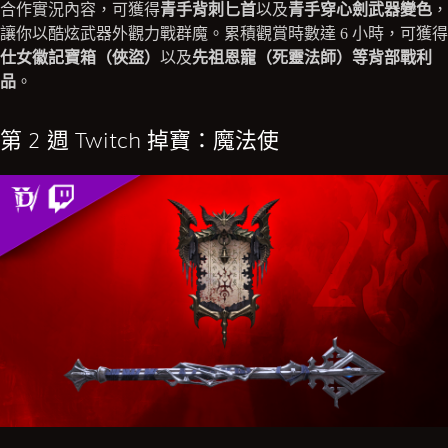
合作實況內容，可獲得
青手背刺匕首
以及
青手穿心劍武器變色
，
讓你以酷炫武器外觀力戰群魔。累積觀賞時數達 6 小時，可獲得
仕女徽記寶箱（俠盜）
以及
先祖恩寵（死靈法師）等背部戰利
品
。
第 2 週 Twitch 掉寶：魔法使